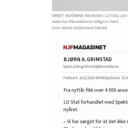
SIKRET VILKÅRENE: Nestleder i LO Stat, Lise
møte hos Riksmekleren tidligere i høst.
Martin Guttormsen Slørdal
BJØRN A. GRIMSTAD
bjorn.asle.grimstad@lomedia.no
24.12.2016
09:49
21.0
Fra nyttår fikk over 4 000 ans
LO Stat forhandlet med Spekter
nyåret.
– Vi har sørget for at det ikke 