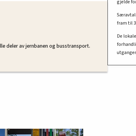
gjelde fo
Særavtale
fram til 3
De lokale
forhandl
alle deler av jernbanen og busstransport.
utgangen