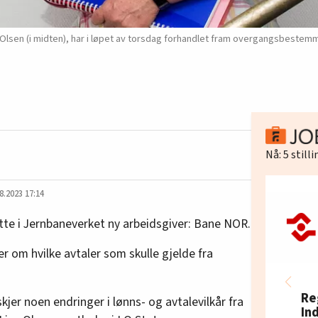
 Olsen (i midten), har i løpet av torsdag forhandlet fram overgangsbestemm
Nå:
5
still
8.2023 17:14
atte i Jernbaneverket ny arbeidsgiver: Bane NOR.
 om hvilke avtaler som skulle gjelde fra
Re
skjer noen endringer i lønns- og avtalevilkår fra
In