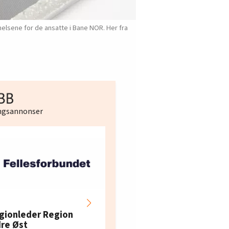
elsene for de ansatte i Bane NOR. Her fra
ingsannonser
Hotell- og
restaurantarbeidern
gionleder Region
e i Oslo og Akershus
dre Øst