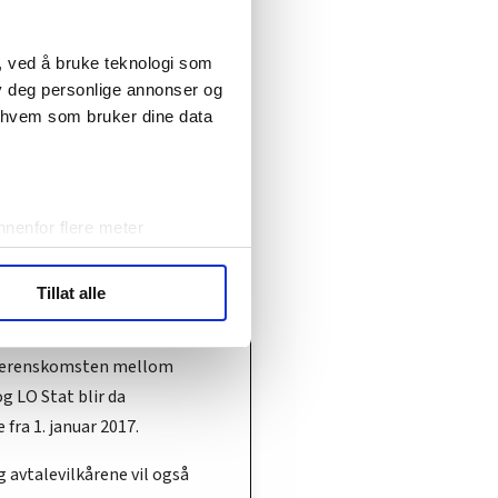
e tariffavtalen som
verket var bundet av.
, ved å bruke teknologi som
lby deg personlige annonser og
å det i 2017 igangsettes
r hvem som bruker dine data
nger om en ny tariffavtale.
r
angsbestemmelsene
nenfor flere meter
vtrykk)
alen mellom LO v/LO Stat
elge hvordan de skal brukes.
r blir lagt til grunn for
Tillat alle
sler.
gsbestemmelsene.
overenskomsten mellom
ler (cookies) for å lære
ide statistikk.
g LO Stat blir da
artnere innenfor analyse og
 fra 1. januar 2017.
 avtalevilkårene vil også