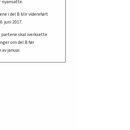
r nyansatte.
ne i del B blir videreført
0. juni 2017.
 partene skal iverksette
inger om del B før
 av januar.