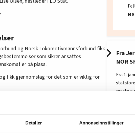
 Lise Olsen, nestleder i LO Stat.
Fel
e
Mo
lser
orbund og Norsk Lokomotivmannsforbund fikk
Fra Je
ngsbestemmelser som sikrer ansattes
NOR S
renskomst er på plass.
Fra 1. ja
 og fikk gjennomslag for det som er viktig for
statsfor
meste av
ebook
Jernbane
Rundt 4 4
virksomh
Detaljer
Annonseinnstillinger
 av virksomhetsoverdragelsen ta det med ro.
Bane NOR 