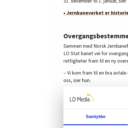
31. desember til 1. januar, sier
• Jernbaneverket er histori
Overgangsbestemme
Sammen med Norsk Jernbanef
LO Stat banet vei for overga
rettigheter fram til en ny ove
– Vi kom fram til en bra avtale
oss, sier hun.
Følg NJF-magasinet på Fac
Rettigheter sikret
Samtykke
Dermed kan de som blir berørt