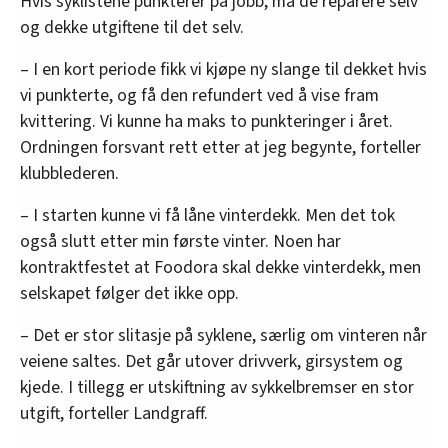
Hvis syklistene punkterer på jobb, må de reparere selv
og dekke utgiftene til det selv.
– I en kort periode fikk vi kjøpe ny slange til dekket hvis
vi punkterte, og få den refundert ved å vise fram
kvittering. Vi kunne ha maks to punkteringer i året.
Ordningen forsvant rett etter at jeg begynte, forteller
klubblederen.
– I starten kunne vi få låne vinterdekk. Men det tok
også slutt etter min første vinter. Noen har
kontraktfestet at Foodora skal dekke vinterdekk, men
selskapet følger det ikke opp.
– Det er stor slitasje på syklene, særlig om vinteren når
veiene saltes. Det går utover drivverk, girsystem og
kjede. I tillegg er utskiftning av sykkelbremser en stor
utgift, forteller Landgraff.