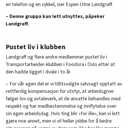
en telefon og en sykkel, sier Espen Utne Landgraff.
oversikten lengre ned på denne siden.
– Denne gruppa kan lett utnyttes, påpeker
Landgraff.
Pustet liv i klubben
Landgraff og flere andre medlemmer pustet liv i
Transportarbeider-klubben i Foodora i Oslo etter at
den hadde ligget i dvale i to år.
– For vår egen del er vi tillitsvalgte selvsagt opptatt av
rettferdig kompensasjon for utstyr, at arbeidsgiver
følger lov og avtaleverk, at de ansatte behandles med
respekt og har medbestemmelse og innflytelse over
sin egen arbeidsdag. Hvis ting blir «for ille», kan vi lett
gjøre noe annet, men vi vil heller jobbe for å bedre