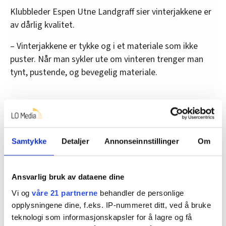
Klubbleder Espen Utne Landgraff sier vinterjakkene er
av dårlig kvalitet.
– Vinterjakkene er tykke og i et materiale som ikke
puster. Når man sykler ute om vinteren trenger man
tynt, pustende, og bevegelig materiale.
Frihet på en sykkel
Den aktive syklisten Espen Utne Landgraff begynte i
Samtykke
Detaljer
Annonseinnstillinger
Om
Foodora i august i fjor. Han liker frihetsfølelsen på
sykkelen, og når han kan sykle samtidig som han
jobber, er det en veldig bra kombinasjon.
Ansvarlig bruk av dataene dine
Felles for dem som jobber mest for selskapet er at de
Vi og
våre 21 partnerne
behandler de personlige
elsker å sykle. Det er ikke helt uvanlig med en 10 mils
opplysningene dine, f.eks. IP-nummeret ditt, ved å bruke
sykkeltur før vakt, og interne konkurranser.
teknologi som informasjonskapsler for å lagre og få