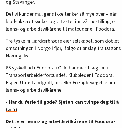
og Stavanger.
Det vi kunder muligens ikke tenker så mye over – når
blodsukkeret synker og vi taster inn vår bestilling, er
lønns- og arbeidsvilkårene til matbudene i Foodora.
Tre tyske milliardærbrødre eier selskapet, som doblet
omsetningen i Norge i fjor, ifølge et anslag fra Dagens
Næringsliv.
63 sykkelbud i Foodora i Oslo har meldt seg inn i
Transportarbeiderforbundet. Klubbleder i Foodora,
Espen Utne Landgraff, forteller FriFagbevegelse om
lønns- og arbeidsvilkårene.
•
Har du ferie til gode? Sjefen kan tvinge deg til å
ta fri
Dette er lønns- og arbeidsvilkårene til Foodora-