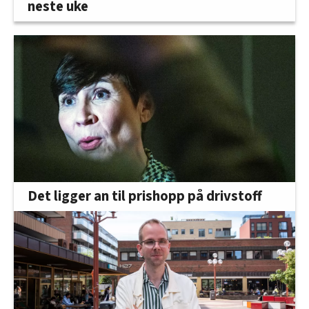
neste uke
Det ligger an til prishopp på drivstoff