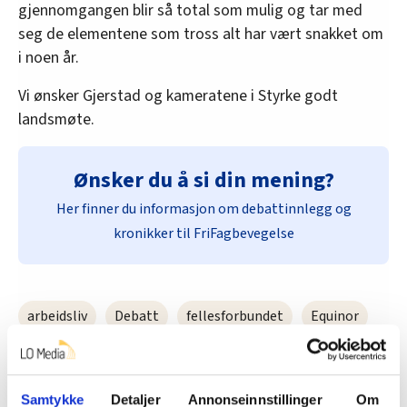
gjennomgangen blir så total som mulig og tar med
seg de elementene som tross alt har vært snakket om
i noen år.
Vi ønsker Gjerstad og kameratene i Styrke godt
landsmøte.
Ønsker du å si din mening?
Her finner du informasjon om debattinnlegg og
kronikker til FriFagbevegelse
arbeidsliv
Debatt
fellesforbundet
Equinor
HMS
Arbeidsulykker
Magasinet Styrke
Samtykke
Detaljer
Annonseinnstillinger
Om
Forbundet Styrke