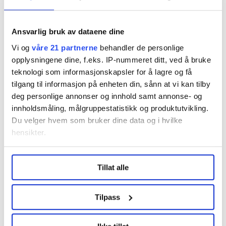
Ansvarlig bruk av dataene dine
Del artikkel
Vi og
våre 21 partnerne
behandler de personlige
opplysningene dine, f.eks. IP-nummeret ditt, ved å bruke
teknologi som informasjonskapsler for å lagre og få
tilgang til informasjon på enheten din, sånn at vi kan tilby
deg personlige annonser og innhold samt annonse- og
Nå:
5
stillingsannonser
innholdsmåling, målgruppestatistikk og produktutvikling.
Du velger hvem som bruker dine data og i hvilke
hensikter.
Under
mer info
kan du lese om hvordan dine personlige
Tillat alle
data behandles og hvordan du kan velge hvordan de skal
brukes. Du kan hele tiden endre eller trekke tilbake ditt
samtykke fra erklæringen om informasjonskapsler.
Tilpass
Regionleder Region Indre Øst
LO Medias publikasjoner frifagbevegelse.no, hk-nytt.no