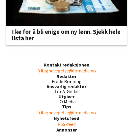
I kø for å bli enige om ny lønn. Sjekk hele
lista her
Kontakt redaksjonen
frifagbevegelse@lomedia.no
Redaktør
Frode Rønning
Ansvarlig redaktør
Tor A. Godal
Utgiver
LO Media
Tips
frifagbevegelse@lomedia.no
Nyhetsfeed
RSS-feed
Annonser