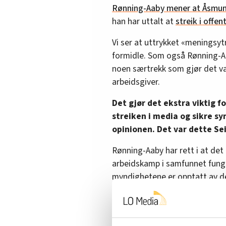
Rønning-Aaby mener at Åsmund 
han har uttalt at
streik i offe
Vi ser at uttrykket «meningsyt
formidle. Som også Rønning-Aa
noen særtrekk som gjør det va
arbeidsgiver.
Det gjør det ekstra viktig fo
streiken i media og sikre s
opinionen. Det var dette Seip
Rønning-Aaby har rett i at det
arbeidskamp i samfunnet funge
myndighetene er opptatt av d
Som forskere forsøker vi på
basert på forskning om lønn
lønnsnemnd. Fafo som instit