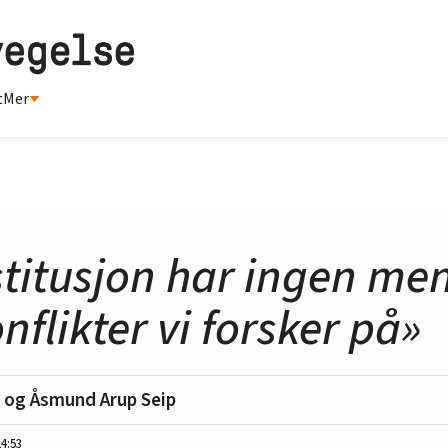
t
Mer
stitusjon har ingen me
flikter vi forsker på»
d og Åsmund Arup Seip
14:53