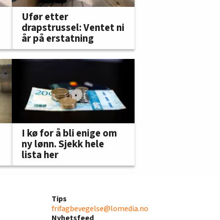
Ufør etter
drapstrussel: Ventet ni
år på erstatning
I kø for å bli enige om
ny lønn. Sjekk hele
lista her
Tips
frifagbevegelse@lomedia.no
Nyhetsfeed