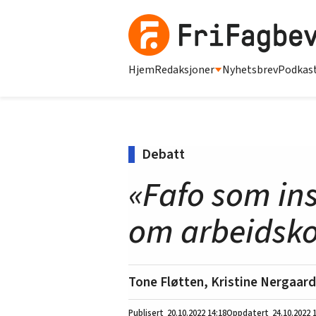
Hjem
Redaksjoner
Nyhetsbrev
Podkas
Debatt
«Fafo som in
om arbeidskon
Tone Fløtten, Kristine Nergaar
20.10.2022
14:18
24.10.2022 