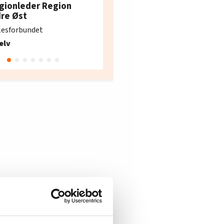
restaurantarbeidern
gionleder Region
e i Oslo og Akershus
dre Øst
søker ny kontorlede
lesforbundet
Fellesforbundet avdeling
elv
10
Oslo