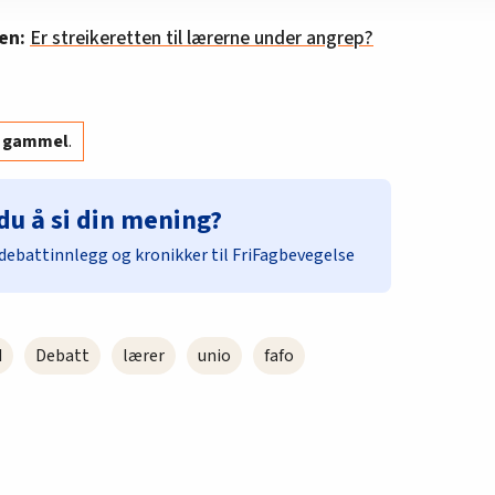
en:
Er streikeretten til lærerne under angrep?
år gammel
.
du å si din mening?
debattinnlegg og kronikker til FriFagbevegelse
d
Debatt
lærer
unio
fafo