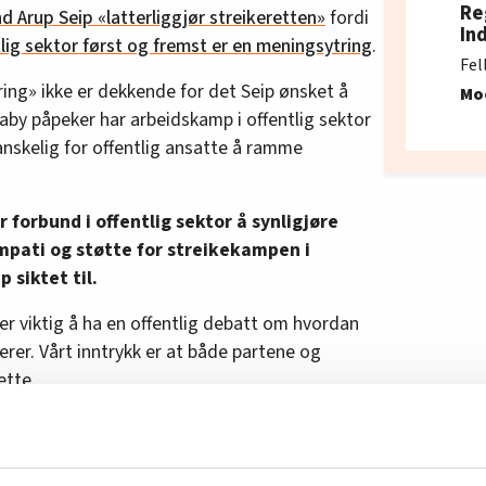
Re
Arup Seip «latterliggjør streikeretten»
fordi
In
ntlig sektor først og fremst er en meningsytring
.
Fel
ring» ikke er dekkende for det Seip ønsket å
Mo
by påpeker har arbeidskamp i offentlig sektor
nskelig for offentlig ansatte å ramme
r forbund i offentlig sektor å synligjøre
ympati og støtte for streikekampen i
 siktet til.
 er viktig å ha en offentlig debatt om hvordan
rer. Vårt inntrykk er at både partene og
ette.
 Fafo å bidra til debatten med kunnskap
soppgjør, arbeidskonflikter og bruk av
usjon har, naturlig nok, ingen mening om