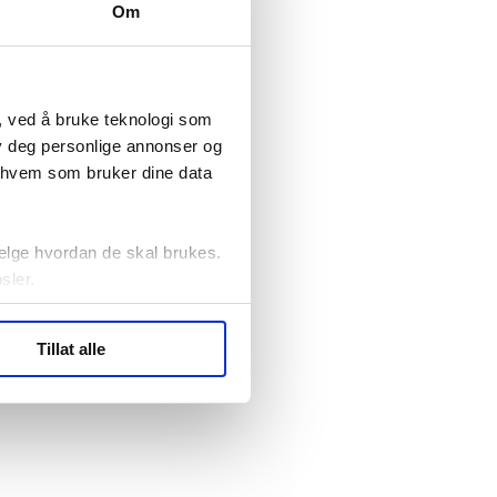
Om
, ved å bruke teknologi som
lby deg personlige annonser og
r hvem som bruker dine data
elge hvordan de skal brukes.
sler.
ler (cookies) for å lære
Tillat alle
ide statistikk.
artnere innenfor analyse og