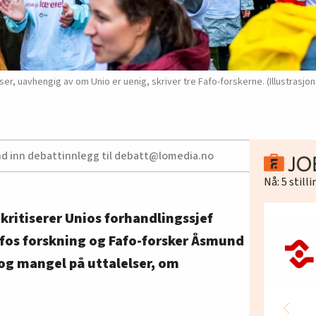
er, uavhengig av om Unio er uenig, skriver tre Fafo-forskerne. (Illustrasjo
nd inn debattinnlegg til debatt@lomedia.no
Nå:
5
still
 kritiserer Unios forhandlingssjef
fos forskning og Fafo-forsker Åsmund
, og mangel på uttalelser, om