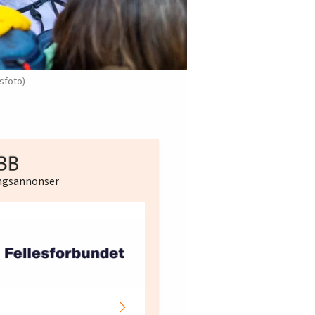
nsfoto)
ingsannonser
Hotell- og