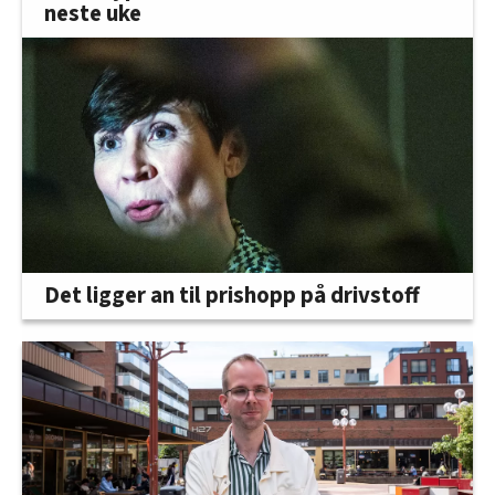
neste uke
Det ligger an til prishopp på drivstoff