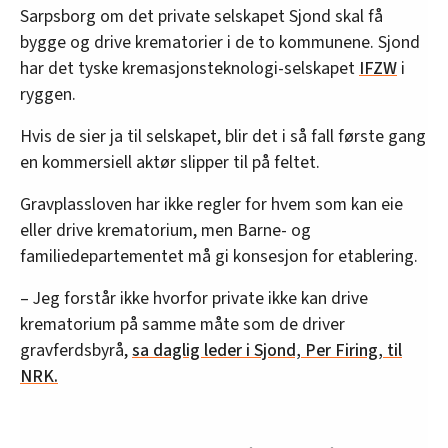
Sarpsborg om det private selskapet Sjond skal få
bygge og drive krematorier i de to kommunene. Sjond
har det tyske kremasjonsteknologi-selskapet
IFZW
i
ryggen.
Hvis de sier ja til selskapet, blir det i så fall første gang
en kommersiell aktør slipper til på feltet.
Gravplassloven har ikke regler for hvem som kan eie
eller drive krematorium, men Barne- og
familiedepartementet må gi konsesjon for etablering.
– Jeg forstår ikke hvorfor private ikke kan drive
krematorium på samme måte som de driver
gravferdsbyrå,
sa daglig leder i Sjond, Per Firing, til
NRK.