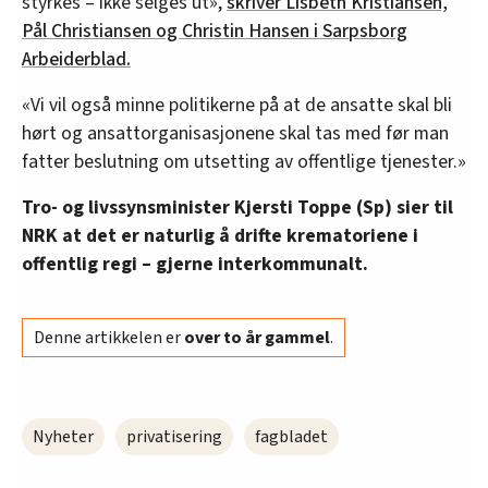
styrkes – ikke selges ut»,
skriver Lisbeth Kristiansen,
Pål Christiansen og Christin Hansen i Sarpsborg
Arbeiderblad.
«Vi vil også minne politikerne på at de ansatte skal bli
hørt og ansattorganisasjonene skal tas med før man
fatter beslutning om utsetting av offentlige tjenester.»
Tro- og livssynsminister Kjersti Toppe (Sp) sier til
NRK at det er naturlig å drifte krematoriene i
offentlig regi – gjerne interkommunalt.
Denne artikkelen er
over to år gammel
.
Nyheter
privatisering
fagbladet