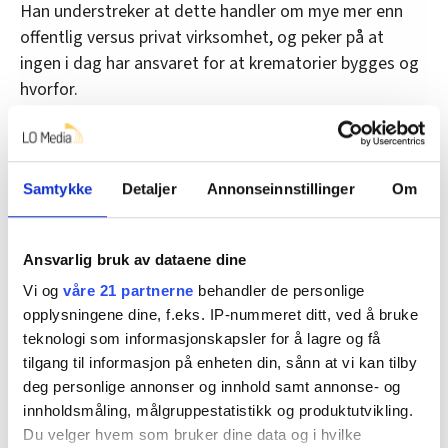
Han understreker at dette handler om mye mer enn
offentlig versus privat virksomhet, og peker på at
ingen i dag har ansvaret for at krematorier bygges og
hvorfor.
– Vi får ikke en krematoriestruktur som svarer til
samfunnets behov og tar hensyn til miljø, transport og
så videre hvis bygging skjer tilfeldig uten en helhetlig
Samtykke
Detaljer
Annonseinnstillinger
Om
plan. Enkeltkommuner som plutselig bestemmer seg
for å bygge krematorium, kan blokkere muligheten for
å bygge for hele regioner.
Ansvarlig bruk av dataene dine
Vi og
våre 21 partnerne
behandler de personlige
opplysningene dine, f.eks. IP-nummeret ditt, ved å bruke
Økende kremasjonsandel
teknologi som informasjonskapsler for å lagre og få
tilgang til informasjon på enheten din, sånn at vi kan tilby
Ifølge Statistisk sentralbyrås (SSB) framskrivninger vil
deg personlige annonser og innhold samt annonse- og
antall dødsfall i året øke med 30 prosent fram mot
innholdsmåling, målgruppestatistikk og produktutvikling.
2050. Samtidig vil den rådende tendensen til at flere
Du velger hvem som bruker dine data og i hvilke