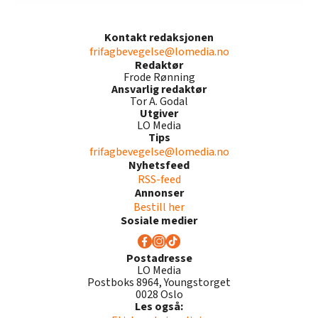
Kontakt redaksjonen
frifagbevegelse@lomedia.no
Redaktør
Frode Rønning
Ansvarlig redaktør
Tor A. Godal
Utgiver
LO Media
Tips
frifagbevegelse@lomedia.no
Nyhetsfeed
RSS-feed
Annonser
Bestill her
Sosiale medier
Postadresse
LO Media
Postboks 8964, Youngstorget
0028 Oslo
Les også: