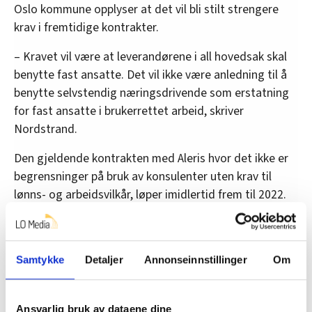
Oslo kommune opplyser at det vil bli stilt strengere
krav i fremtidige kontrakter.
– Kravet vil være at leverandørene i all hovedsak skal
benytte fast ansatte. Det vil ikke være anledning til å
benytte selvstendig næringsdrivende som erstatning
for fast ansatte i brukerrettet arbeid, skriver
Nordstrand.
Den gjeldende kontrakten med Aleris hvor det ikke er
begrensninger på bruk av konsulenter uten krav til
lønns- og arbeidsvilkår, løper imidlertid frem til 2022.
Avtalen har åtte plasser. I tillegg har Oslo kommune
hundre brukere på andre kontrakter med Aleris
Ungplan & BOI, opplyser Nordstrand.
Samtykke
Detaljer
Annonseinnstillinger
Om
•
Varslet om ukultur i Aleris: – Resultatet ble ingenting
Ansvarlig bruk av dataene dine