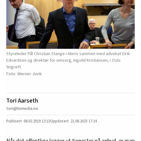
Styreleder Pål Christian Stange i Aleris sammen med advokat Eirik
Edvardsen og direktør for omsorg, Ingvild Kristiansen, i Oslo
tingrett.
Werner Juvik
Tori Aarseth
tori@lomedia.no
08.02.2019
12:13
21.08.2023 17:14
Når det offentlige legger ut tjenester på anbud, er man