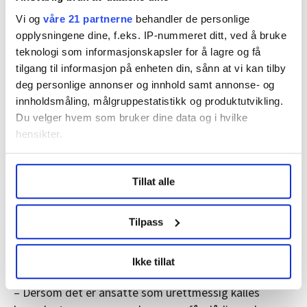
– Kan få konsekvenser
Vi og
våre 21 partnerne
behandler de personlige
opplysningene dine, f.eks. IP-nummeret ditt, ved å bruke
Robert Myhre bekrefter at forskriften om lønns- og
teknologi som informasjonskapsler for å lagre og få
arbeidsvilkår i offentlige anskaffelser ikke gjelder for
tilgang til informasjon på enheten din, sånn at vi kan tilby
konsulenter.
deg personlige annonser og innhold samt annonse- og
innholdsmåling, målgruppestatistikk og produktutvikling.
– Dette er ikke et smutthull, men det kan misbrukes
Du velger hvem som bruker dine data og i hvilke
ved at personer som reelt sett er arbeidstakere
hensikter.
kamufleres som selvstendig næringsdrivende, skriver
Myhre.
Under
mer info
kan du lese om hvordan dine personlige
Tillat alle
data behandles og hvordan du kan velge hvordan de skal
Nettopp dette er stridsspørsmålet i rettssaken
brukes. Du kan hele tiden endre eller trekke tilbake ditt
mellom de 24 konsulentene og Aleris. Dersom et
samtykke fra erklæringen om informasjonskapsler.
Tilpass
selskap bruker konsulenter som reelt sett skulle vært
arbeidstakere, mener Myhre dette kan få konsekvenser
LO Medias publikasjoner frifagbevegelse.no, hk-nytt.no
både for anbudsprosessen og for markedet for øvrig.
Ikke tillat
og fontene.no bruker informasjonskapsler (cookies) for å
lære hvordan våre nettsider blir brukt slik at vi tilby
– Dersom det er ansatte som urettmessig kalles
relevant innhold, tilpassede annonser og utarbeide