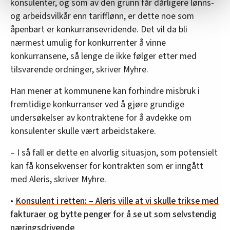
konsulenter, og som av den grunn får dårligere lønns-
statistikk.
og arbeidsvilkår enn tarifflønn, er dette noe som
Vi deler bare informasjon om hvordan du bruker
åpenbart er konkurransevridende. Det vil da bli
nettstedet med LO Medias egne samarbeidspartnere
nærmest umulig for konkurrenter å vinne
innenfor analyse og annonsering. Disse er angitt i
konkurransene, så lenge de ikke følger etter med
oversikten lengre ned på denne siden.
tilsvarende ordninger, skriver Myhre.
Han mener at kommunene kan forhindre misbruk i
fremtidige konkurranser ved å gjøre grundige
undersøkelser av kontraktene for å avdekke om
konsulenter skulle vært arbeidstakere.
– I så fall er dette en alvorlig situasjon, som potensielt
kan få konsekvenser for kontrakten som er inngått
med Aleris, skriver Myhre.
•
Konsulent i retten: – Aleris ville at vi skulle trikse med
fakturaer og bytte penger for å se ut som selvstendig
næringsdrivende