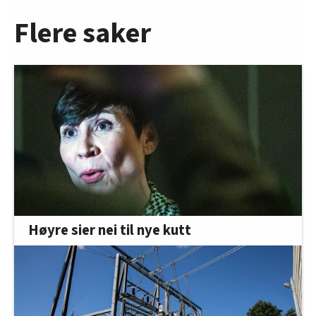
Flere saker
Høyre sier nei til nye kutt