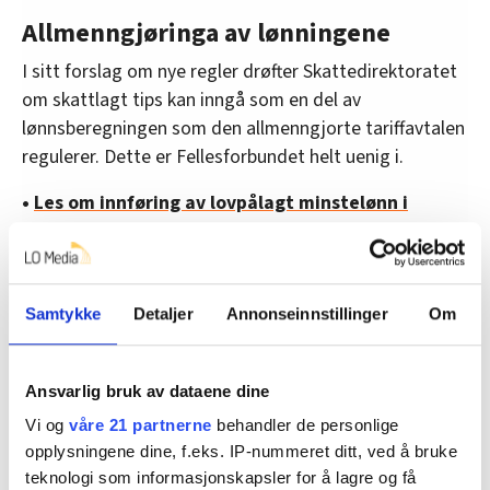
Allmenngjøringa av lønningene
I sitt forslag om nye regler drøfter Skattedirektoratet
om skattlagt tips kan inngå som en del av
lønnsberegningen som den allmenngjorte tariffavtalen
regulerer. Dette er Fellesforbundet helt uenig i.
•
Les om innføring av lovpålagt minstelønn i
serveringsbransjen her
– Allmenngjøringen betyr at tariffavtalen, i dette
tilfellet Riksavtalen, ligger til grunn. Der er det ikke noe
Samtykke
Detaljer
Annonseinnstillinger
Om
som tilsier at tips skal motregnes mot lønn. Da ville jo
gjestenes tips egentlig gå til å subsidiere bedriftens
lønnsutgifter. Da ville det ikke bli gitt mye tips, sier
Ansvarlig bruk av dataene dine
Delp.
Vi og
våre 21 partnerne
behandler de personlige
opplysningene dine, f.eks. IP-nummeret ditt, ved å bruke
Her får forbundet støtte fra høringssvaret fra
teknologi som informasjonskapsler for å lagre og få