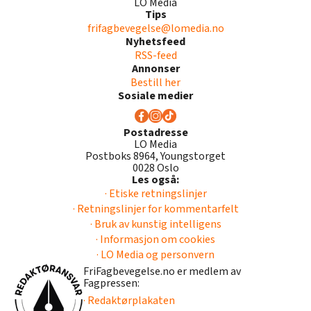
LO Media
Tips
frifagbevegelse@lomedia.no
Nyhetsfeed
RSS-feed
Annonser
Bestill her
Sosiale medier
Postadresse
LO Media
Postboks 8964, Youngstorget
0028 Oslo
Les også:
· Etiske retningslinjer
· Retningslinjer for kommentarfelt
· Bruk av kunstig intelligens
· Informasjon om cookies
· LO Media og personvern
FriFagbevegelse.no er medlem av
Fagpressen:
· Redaktørplakaten