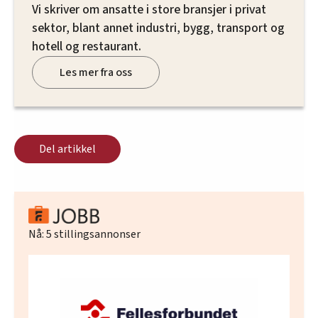
Vi skriver om ansatte i store bransjer i privat
oversikten lengre ned på denne siden.
sektor, blant annet industri, bygg, transport og
hotell og restaurant.
Les mer fra oss
Del artikkel
Nå:
5
stillingsannonser