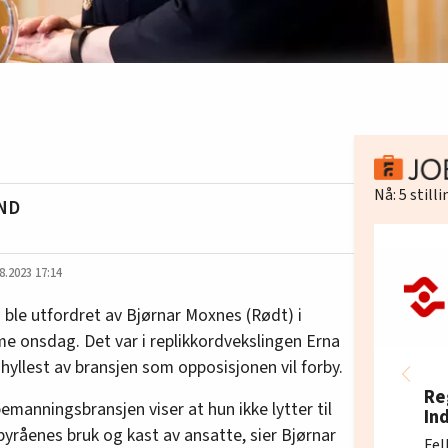
Nå:
5
still
ND
8.2023 17:14
 ble utfordret av Bjørnar Moxnes (Rødt) i
me onsdag. Det var i replikkordvekslingen Erna
hyllest av bransjen som opposisjonen vil forby.
Re
emanningsbransjen viser at hun ikke lytter til
In
yråenes bruk og kast av ansatte, sier Bjørnar
Fel