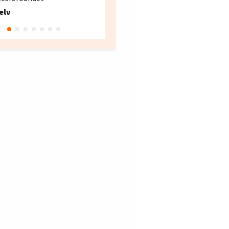
Fellesforbundet avdeling
elv
10
Oslo