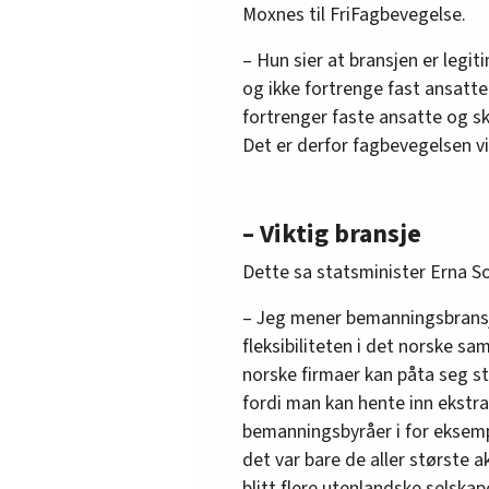
Moxnes til FriFagbevegelse.
– Hun sier at bransjen er legi
og ikke fortrenge fast ansatte
fortrenger faste ansatte og s
Det er derfor fagbevegelsen vil
– Viktig bransje
Dette sa statsminister Erna So
– Jeg mener bemanningsbransjen
fleksibiliteten i det norske sa
norske firmaer kan påta seg st
fordi man kan hente inn ekstra
bemanningsbyråer i for eksemp
det var bare de aller største 
blitt flere utenlandske selskap