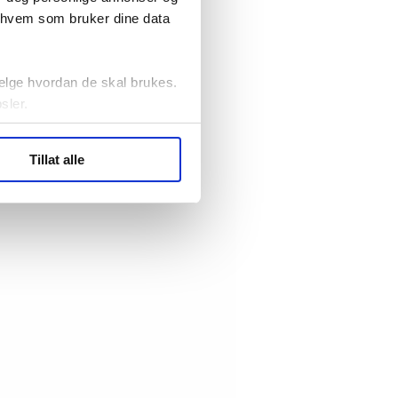
r hvem som bruker dine data
elge hvordan de skal brukes.
sler.
ler (cookies) for å lære
Tillat alle
ide statistikk.
artnere innenfor analyse og