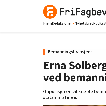
Hjem
Redaksjoner
Nyhetsbrev
Podkas
Bemanningsbransjen:
Erna Solberg
ved bemann
Opposisjonen vil kneble beman
statsministeren.