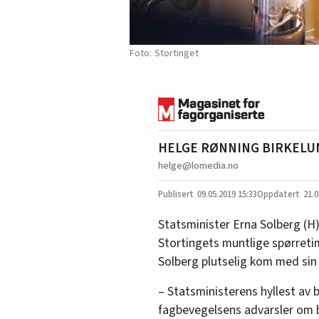
Stortinget
HELGE RØNNING BIRKELU
helge@lomedia.no
09.05.2019
15:33
21.0
Statsminister Erna Solberg (H)
Stortingets muntlige spørreti
Solberg plutselig kom med sin 
– Statsministerens hyllest av b
fagbevegelsens advarsler om b