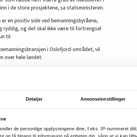
inn i de store prosjektene, sa statsministeren.
å er en positiv side ved bemanningsbyråene,
 ryddig, og det skal ikke være til fortrengsel
n til.
 bemanningsbransjen i Oslofjord-området, vil
 over hele landet.
att og ikke innleid. Der bemanningsbransjen
lsen ut. I bemanningsbransjen har du ingen
ens hule hånd, sier Bjørnar Moxnes til
Detaljer
Annonseinnstillinger
ine
nes svar var et innlegg fra Bjørnar Moxnes.
ndler de personlige opplysningene dine, f.eks. IP-nummeret ditt
re og få tilgang til informasjon på enheten din, sånn at vi kan ti