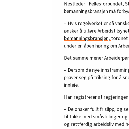
Nestleder i Fellesforbundet, St
bemanningsbransjen må forbys 
– Hvis regelverket er så vansk
ønsker å tilføre Arbeidstilsyn
bemanningsbransjen,
tordnet 
under en åpen høring om Arbeid
Det samme mener Arbeiderparti
– Dersom de nye innstramming
prøver seg på triksing for å sn
innleie.
Han registrerer at regjeringe
– De ønsker fullt frislipp, og 
til takke med småstillinger og 
og rettferdig arbeidsliv med hel