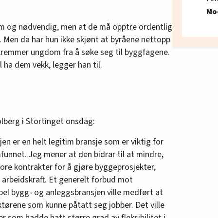
Mo
tim og nødvendig, men at de må opptre ordentlig
. Men da har hun ikke skjønt at byråene nettopp
kremmer ungdom fra å søke seg til byggfagene.
 ha dem vekk, legger han til.
lberg i Stortinget onsdag:
 er en helt legitim bransje som er viktig for
mfunnet. Jeg mener at den bidrar til at mindre,
ore kontrakter for å gjøre byggeprosjekter,
 arbeidskraft. Et generelt forbud mot
el bygg- og anleggsbransjen ville medført at
aktørene som kunne påtatt seg jobber. Det ville
er som hadde hatt større grad av fleksibilitet i