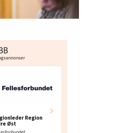
ingsannonser
Hotell- og
restaurantarbeidern
gionleder Region
e i Oslo og Akershus
dre Øst
søker ny kontorlede
lesforbundet