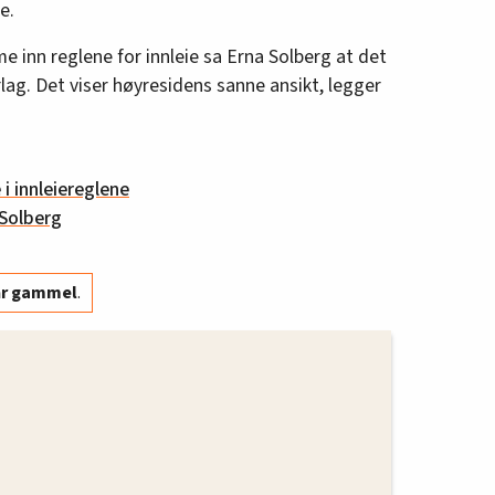
e.
mme inn reglene for innleie sa Erna Solberg at det
lag. Det viser høyresidens sanne ansikt, legger
 i innleiereglene
 Solberg
år gammel
.