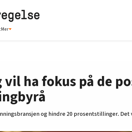
t
Mer
 vil ha fokus på de po
ingbyrå
ningsbransjen og hindre 20 prosentstillinger. Det v