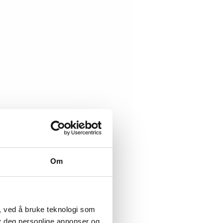
Om
, ved å bruke teknologi som
lby deg personlige annonser og