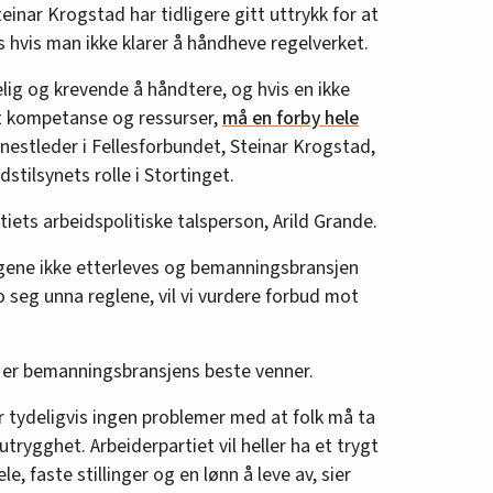
einar Krogstad har tidligere gitt uttrykk for at
hvis man ikke klarer å håndheve regelverket.
elig og krevende å håndtere, og hvis en ikke
et kompetanse og ressurser,
må en forby hele
nestleder i Fellesforbundet, Steinar Krogstad,
stilsynets rolle i Stortinget.
ets arbeidspolitiske talsperson, Arild Grande.
ene ikke etterleves og bemanningsbransjen
o seg unna reglene, vil vi vurdere forbud mot
n er bemanningsbransjens beste venner.
ser tydeligvis ingen problemer med at folk må ta
utrygghet. Arbeiderpartiet vil heller ha et trygt
e, faste stillinger og en lønn å leve av, sier