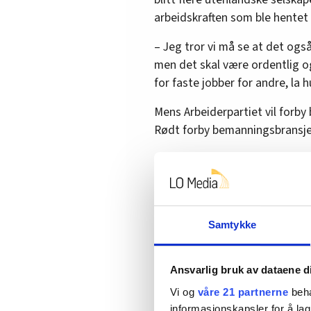
arbeidskraften som ble hentet 
– Jeg tror vi må se at det ogs
men det skal være ordentlig og
for faste jobber for andre, la hu
Mens Arbeiderpartiet vil forby
Rødt forby bemanningsbransjen
– Arbeidere skal være fast ans
kommer inn, presses fagbevege
sikkerhet for jobb. Du er i sjef
FriFagbevegelse.
Samtykke
5 prosent stillinger
Ansvarlig bruk av dataene d
Bakgrunnen for statsministere
Vi og
våre 21 partnerne
beha
informasjonskapsler for å lag