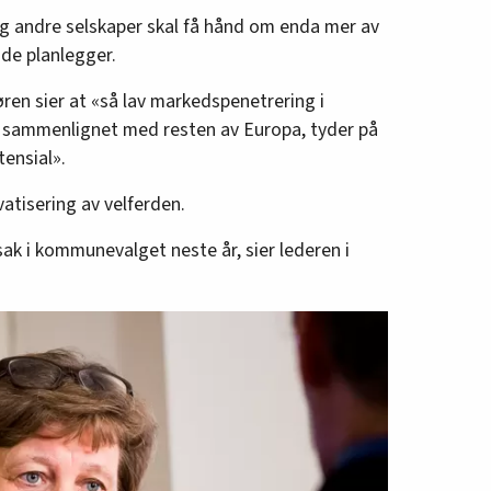
g andre selskaper skal få hånd om enda mer av
k de planlegger.
øren sier at «så lav markedspenetrering i
, sammenlignet med resten av Europa, tyder på
tensial».
vatisering av velferden.
ig sak i kommunevalget neste år, sier lederen i