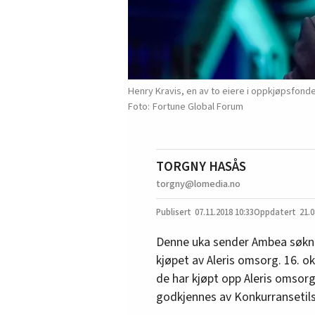
Henry Kravis, en av to eiere i oppkjøpsfond
Fortune Global Forum
TORGNY HASÅS
torgny@lomedia.no
07.11.2018
10:33
21.0
Denne uka sender Ambea søkna
kjøpet av Aleris omsorg. 16. 
de har kjøpt opp Aleris omsorg
godkjennes av Konkurransetil