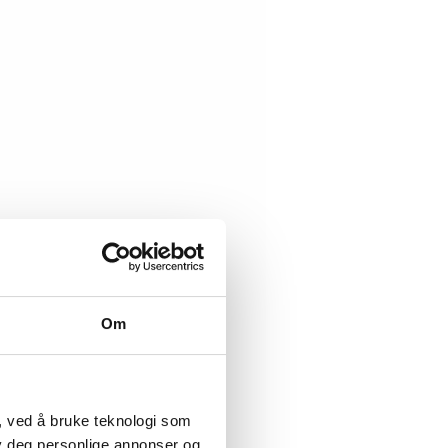
Om
, ved å bruke teknologi som
lby deg personlige annonser og