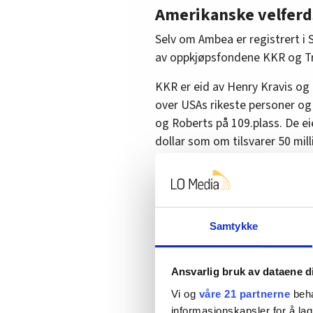
Amerikanske velferd
Selv om Ambea er registrert i S
av oppkjøpsfondene KKR og Tr
KKR er eid av Henry Kravis og 
over USAs rikeste personer og 
og Roberts på 109.plass. De eie
dollar som om tilsvarer 50 mill
De amerikanske velferdsprofitør
av de kommunale norske velfe
Triton er et investeringsfond
Samtykke
over hele verden.
•
– Nå må norske politikere sl
Ansvarlig bruk av dataene d
Vi og
våre 21 partnerne
beha
informasjonskapsler for å lag