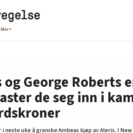
t
Mer
 og George Roberts e
kaster de seg inn i k
erdskroner
i neste uke å granske Ambeas kjøp av Aleris. I New