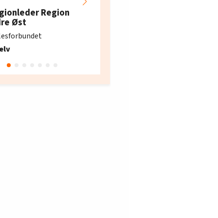
restaurantarbeidern
gionleder Region
e i Oslo og Akershus
dre Øst
søker ny kontorlede
lesforbundet
Fellesforbundet avdeling
elv
10
Oslo