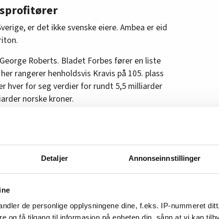
sprofitører
verige, er det ikke svenske eiere. Ambea er eid
iton.
George Roberts. Bladet Forbes fører en liste
her rangerer henholdsvis Kravis på 105. plass
r hver for seg verdier for rundt 5,5 milliarder
iarder norske kroner.
ene er nå klare til å sikre seg sin store andel
rdskronene.
 med utgangspunkt i Sverige med investeringer
Detaljer
Annonseinnstillinger
utte å være naive
ine
ndler de personlige opplysningene dine, f.eks. IP-nummeret ditt
re og få tilgang til informasjon på enheten din, sånn at vi kan ti