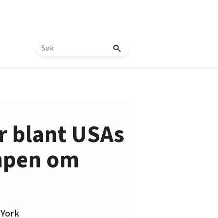
r blant USAs
ampen om
 York