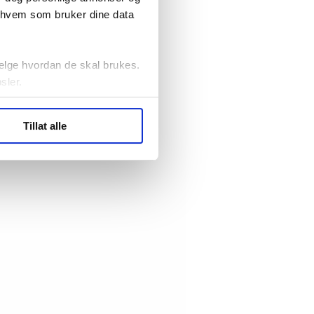
r hvem som bruker dine data
elge hvordan de skal brukes.
sler.
ler (cookies) for å lære
Tillat alle
ide statistikk.
artnere innenfor analyse og