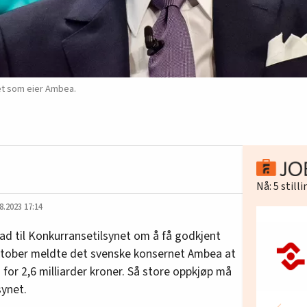
et som eier Ambea.
Nå:
5
still
8.2023 17:14
d til Konkurransetilsynet om å få godkjent
oktober meldte det svenske konsernet Ambea at
 for 2,6 milliarder kroner. Så store oppkjøp må
synet.