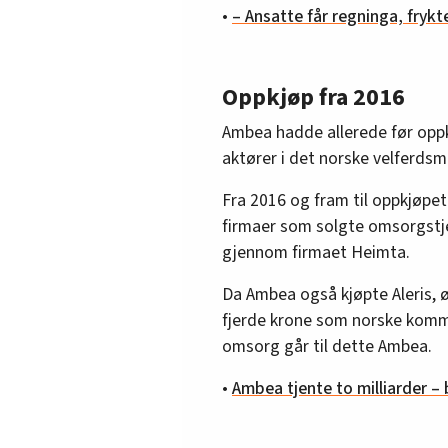
•
– Ansatte får regninga, frykt
Oppkjøp fra 2016
Ambea hadde allerede før oppk
aktører i det norske velferds
Fra 2016 og fram til oppkjøpet
firmaer som solgte omsorgstje
gjennom firmaet Heimta.
Da Ambea også kjøpte Aleris,
fjerde krone som norske kommu
omsorg går til dette Ambea.
•
Ambea tjente to milliarder – 