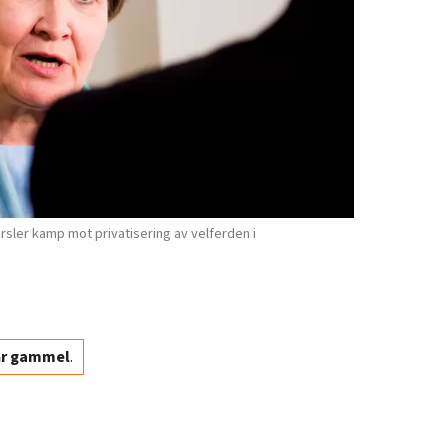
sler kamp mot privatisering av velferden i
år gammel
.