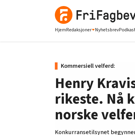
Hjem
Redaksjoner
Nyhetsbrev
Podkas
Kommersiell velferd:
Henry Kravis
rikeste. Nå 
norske velf
Konkurransetilsynet begynner 