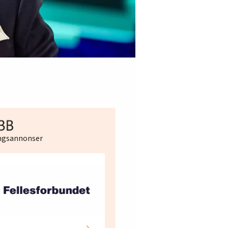
ingsannonser
Hotell- og