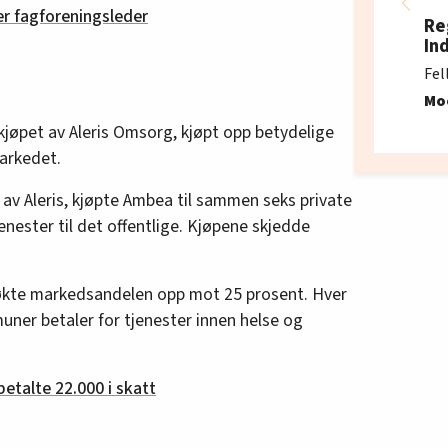
er fagforeningsleder
Re
In
Fel
Mo
jøpet av Aleris Omsorg, kjøpt opp betydelige
markedet.
 av Aleris, kjøpte Ambea til sammen seks private
nester til det offentlige. Kjøpene skjedde
 økte markedsandelen opp mot 25 prosent. Hver
ner betaler for tjenester innen helse og
betalte 22.000 i skatt