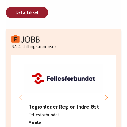
Premiere fredag 26. juli og to forestillinger
lørdag 27. juli.
Del artikkel
Nå:
4
stillingsannonser
Regionleder Region Indre Øst
Fellesforbundet
Moelv