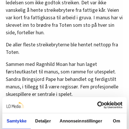
ledelsen som ikke godtok streiken. Det var ikke
vanskelig å hente streikebrytere fra fattige kår. Veien
var kort fra fattigkassa til arbeid i gruva. I manus har vi
skrevet inn to brødre fra Toten som sto på hver sin
side, forteller hun.
De aller fleste streikebryterne ble hentet nettopp fra
Toten.
Sammen med Ragnhild Moan har hun laget
førsteutkastet til manus, som ramme for utespelet.
Sandra Bringsjord Pape har behandlet og ferdigstilt
manus, i tillegg til å være regissør. Fem profesjonelle
skuespillere er sentrale i spelet.
Musikken har – selvsagt – de to jentene stått for, og
fremføres av et band.
Samtykke
Detaljer
Annonseinnstillinger
Om