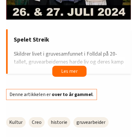
Spelet Streik
Skildrer livet i gruvesamfunnet i Folldal på 20-
tallet, gruvearbeidernes harde liv og deres kamp
for sine rettigheter, gjennom klasseskillet
mellom fattig og rik.
Med lokale og nasjonale aktører, nyskrevet
Denne artikkelen er
over to år gammel
.
musikk og manus med fokus på samhold, familie
og arbeiderrettigheter forteller stykket en viktig
og dagsaktuell historie fra Folldals rike gruvearv.
Kultur
Creo
historie
gruvearbeider
Spilles ved Folldal gruver.