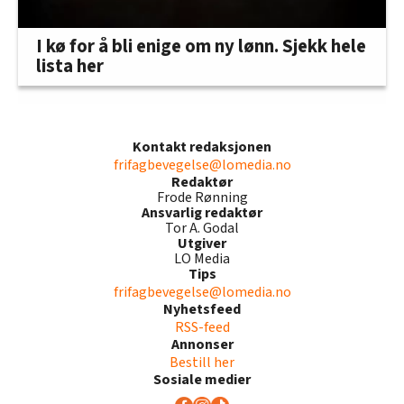
I kø for å bli enige om ny lønn. Sjekk hele
lista her
Kontakt redaksjonen
frifagbevegelse@lomedia.no
Redaktør
Frode Rønning
Ansvarlig redaktør
Tor A. Godal
Utgiver
LO Media
Tips
frifagbevegelse@lomedia.no
Nyhetsfeed
RSS-feed
Annonser
Bestill her
Sosiale medier