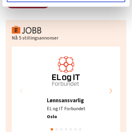
Del artikkel
lære hvordan våre nettsider blir brukt slik at vi tilby
relevant innhold, tilpassede annonser og utarbeide
statistikk.
Vi deler bare informasjon om hvordan du bruker
nettstedet med LO Medias egne samarbeidspartnere
Nå:
5
stillingsannonser
innenfor analyse og annonsering. Disse er angitt i
oversikten lengre ned på denne siden.
Lønnsansvarlig
EL og IT Forbundet
Oslo