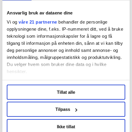
LO-kongressen
Nyheter
Transportarbeider
Ansvarlig bruk av dataene dine
Vi og
våre 21 partnerne
behandler de personlige
fiskeindustrien
godstransport
FLT
opplysningene dine, f.eks. IP-nummeret ditt, ved å bruke
teknologi som informasjonskapsler for å lagre og få
tilgang til informasjon på enheten din, sånn at vi kan tilby
deg personlige annonser og innhold samt annonse- og
innholdsmåling, målgruppestatistikk og produktutvikling.
Du velger hvem som bruker dine data og i hvilke
Dette er en sak fra
hensikter.
Under
mer info
kan du lese om hvordan dine personlige
Vi skriver om ledere, ingeniører og teknikere.
Tillat alle
data behandles og hvordan du kan velge hvordan de skal
brukes. Du kan hele tiden endre eller trekke tilbake ditt
Les mer fra oss
samtykke fra erklæringen om informasjonskapsler.
Tilpass
LO Medias publikasjoner frifagbevegelse.no, hk-nytt.no
Ikke tillat
og fontene.no bruker informasjonskapsler (cookies) for å