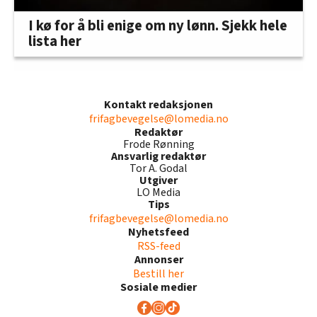
I kø for å bli enige om ny lønn. Sjekk hele
lista her
Kontakt redaksjonen
frifagbevegelse@lomedia.no
Redaktør
Frode Rønning
Ansvarlig redaktør
Tor A. Godal
Utgiver
LO Media
Tips
frifagbevegelse@lomedia.no
Nyhetsfeed
RSS-feed
Annonser
Bestill her
Sosiale medier