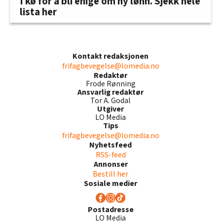
I kø for å bli enige om ny lønn. Sjekk hele
lista her
Kontakt redaksjonen
frifagbevegelse@lomedia.no
Redaktør
Frode Rønning
Ansvarlig redaktør
Tor A. Godal
Utgiver
LO Media
Tips
frifagbevegelse@lomedia.no
Nyhetsfeed
RSS-feed
Annonser
Bestill her
Sosiale medier
Postadresse
LO Media