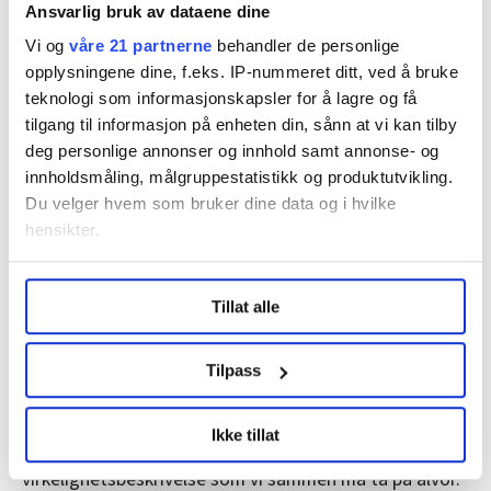
overbevise dagens regjering, sier Henrikke Tresselt.
Ansvarlig bruk av dataene dine
Vi og
våre 21 partnerne
behandler de personlige
opplysningene dine, f.eks. IP-nummeret ditt, ved å bruke
Vil fjerne flaskehalser
teknologi som informasjonskapsler for å lagre og få
tilgang til informasjon på enheten din, sånn at vi kan tilby
Statssekretær Oddmund Løkensgard Hoel skriver
deg personlige annonser og innhold samt annonse- og
videre i epost:
innholdsmåling, målgruppestatistikk og produktutvikling.
Du velger hvem som bruker dine data og i hvilke
«Vi vil nå undersøke hvordan de foreslåtte tiltakene fra
hensikter.
Helsepersonellkommisjonen kan bidra til å fjerne
flaskehalser og sikre både tilstrekkelig, og riktig
Under
mer info
kan du lese om hvordan dine personlige
kompetanse for helse- og omsorgstjenestene».
Tillat alle
data behandles og hvordan du kan velge hvordan de skal
brukes. Du kan hele tiden endre eller trekke tilbake ditt
Tiltakene vil blant annet vurderes i arbeidet med
samtykke fra erklæringen om informasjonskapsler.
Tilpass
stortingsmeldingen om profesjonsutdanningene som
skal legges fram våren 2024, påpeker han.
LO Medias publikasjoner frifagbevegelse.no, hk-nytt.no
Ikke tillat
og fontene.no bruker informasjonskapsler (cookies) for å
«Helsepersonellkommisjonen har gitt oss en
lære hvordan våre nettsider blir brukt slik at vi tilby
virkelighetsbeskrivelse som vi sammen må ta på alvor.