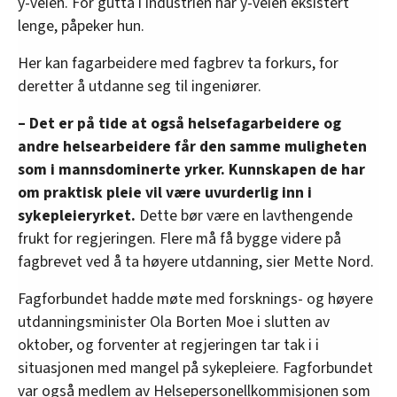
y-veien. For gutta i industrien har y-veien eksistert
lenge, påpeker hun.
Her kan fagarbeidere med fagbrev ta forkurs, for
deretter å utdanne seg til ingeniører.
– Det er på tide at også helsefagarbeidere og
andre helsearbeidere får den samme muligheten
som i mannsdominerte yrker. Kunnskapen de har
om praktisk pleie vil være uvurderlig inn i
sykepleieryrket.
Dette bør være en lavthengende
frukt for regjeringen. Flere må få bygge videre på
fagbrevet ved å ta høyere utdanning, sier Mette Nord.
Fagforbundet hadde møte med forsknings- og høyere
utdanningsminister Ola Borten Moe i slutten av
oktober, og forventer at regjeringen tar tak i i
situasjonen med mangel på sykepleiere. Fagforbundet
var også medlem av Helsepersonellkommisjonen som