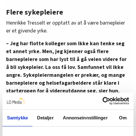
Flere sykepleiere
Henrikke Tresselt er opptatt av at å være barnepleier
er et givende yrke.
– Jeg har flotte kolleger som ikke kan tenke seg
et annet yrke. Men, jeg kjenner også flere
barnepleiere som har lyst til å gå veien videre for
å bli sykepleier. La oss få lov. Samfunnet vil ikke
angre. Sykepleiermangelen er prekær, og mange
barnepleiere og helsefagarbeidere står klare i
startgropen for å videreutdanne seg, sier hun.
Tresselt er også oppgitt over profesjonskampen i
helsevesenet.
Samtykke
Detaljer
Annonseinnstillinger
Om
– Det viktigste må da være at det blir flere sykepleiere.
Fagforbundet må fortsette å arbeide aktivt for å