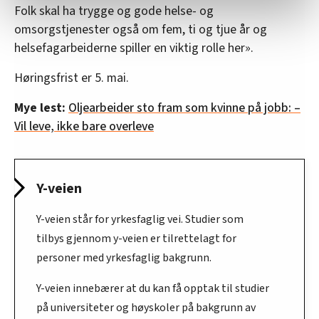
relevant innhold, tilpassede annonser og utarbeide
Folk skal ha trygge og gode helse- og
statistikk.
omsorgstjenester også om fem, ti og tjue år og
Vi deler bare informasjon om hvordan du bruker
helsefagarbeiderne spiller en viktig rolle her».
nettstedet med LO Medias egne samarbeidspartnere
innenfor analyse og annonsering. Disse er angitt i
Høringsfrist er 5. mai.
oversikten lengre ned på denne siden.
Mye lest:
Oljearbeider sto fram som kvinne på jobb: –
Vil leve, ikke bare overleve
Y-veien
Y-veien står for yrkesfaglig vei. Studier som
tilbys gjennom y-veien er tilrettelagt for
personer med yrkesfaglig bakgrunn.
Y-veien innebærer at du kan få opptak til studier
på universiteter og høyskoler på bakgrunn av