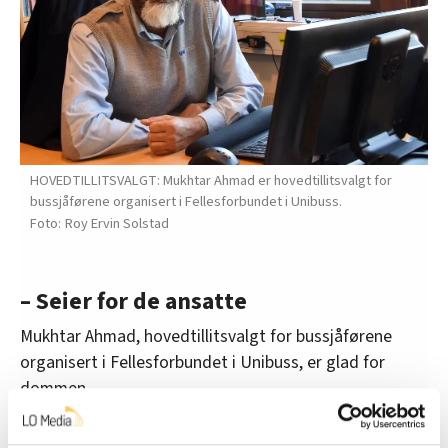
HOVEDTILLITSVALGT: Mukhtar Ahmad er hovedtillitsvalgt for
bussjåførene organisert i Fellesforbundet i Unibuss.
Roy Ervin Solstad
– Seier for de ansatte
Mukhtar Ahmad, hovedtillitsvalgt for bussjåførene
organisert i Fellesforbundet i Unibuss, er glad for
dommen.
– Konflikter på arbeidsplassen bør løses fortløpende