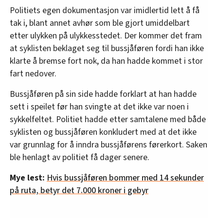
Politiets egen dokumentasjon var imidlertid lett å få
tak i, blant annet avhør som ble gjort umiddelbart
etter ulykken på ulykkesstedet. Der kommer det fram
at syklisten beklaget seg til bussjåføren fordi han ikke
klarte å bremse fort nok, da han hadde kommet i stor
fart nedover.
Bussjåføren på sin side hadde forklart at han hadde
sett i speilet før han svingte at det ikke var noen i
sykkelfeltet. Politiet hadde etter samtalene med både
syklisten og bussjåføren konkludert med at det ikke
var grunnlag for å inndra bussjåførens førerkort. Saken
ble henlagt av politiet få dager senere.
Mye lest:
Hvis bussjåføren bommer med 14 sekunder
på ruta, betyr det 7.000 kroner i gebyr