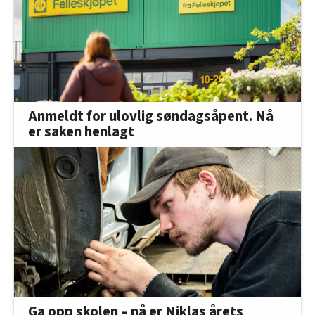
Anmeldt for ulovlig søndagsåpent. Nå
er saken henlagt
Ga opp skolen – nå er Niklas årets