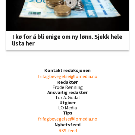
I kø for å bli enige om ny lønn. Sjekk hele
lista her
Kontakt redaksjonen
frifagbevegelse@lomedia.no
Redaktør
Frode Rønning
Ansvarlig redaktør
Tor A. Godal
Utgiver
LO Media
Tips
frifagbevegelse@lomedia.no
Nyhetsfeed
RSS-feed