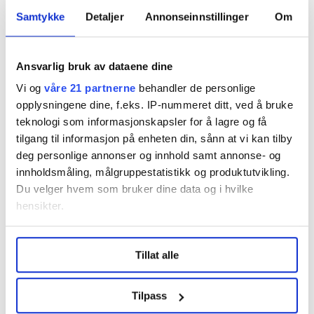
og på lavest mulig nivå. Det blir store belastninger for
Samtykke
Detaljer
Annonseinnstillinger
Om
ansatte og arbeidsmiljøet når saken havner i retten.
Jeg synes det er litt rart at Unibuss går på tvers av
vurderingene til politiet. Derfor er dommen en seier for
Ansvarlig bruk av dataene dine
de ansatte, og jeg håper selvsagt at dommen vil gjøre
Vi og
våre 21 partnerne
behandler de personlige
at personalbehandlingen i Unibuss blir bedre framover,
opplysningene dine, f.eks. IP-nummeret ditt, ved å bruke
sier Ahmad.
teknologi som informasjonskapsler for å lagre og få
tilgang til informasjon på enheten din, sånn at vi kan tilby
Dommen er foreløpig ikke rettskraftig da ankefristen
deg personlige annonser og innhold samt annonse- og
utløper først i månedsskifte januar/februar.
innholdsmåling, målgruppestatistikk og produktutvikling.
Du velger hvem som bruker dine data og i hvilke
Unibuss sin advokat Johannes Straume skriver i en epost
hensikter.
til Magasinet for fagorganiserte at han foreløpig ikke har
noen kommentar til dommen.
Under
mer info
kan du lese om hvordan dine personlige
Tillat alle
data behandles og hvordan du kan velge hvordan de skal
brukes. Du kan hele tiden endre eller trekke tilbake ditt
Denne artikkelen er
over fire år gammel
.
samtykke fra erklæringen om informasjonskapsler.
Tilpass