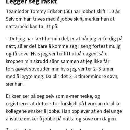
Legger seg raskt
24 prosent av operatørene oppgir at de jobber
Teamleder Tommy Eriksen (50) har jobbet skift i 10 år.
natt.
Selv om han trives med å jobbe skift, merker han at
I norsk arbeidsliv brukes begrepet skiftarbeid om
nattarbeid kan ta litt på.
arbeidstidsordninger der ansatte arbeider om
– Det jeg har lært for min del, er at når jeg er ferdig på
dagen, kvelden og natta etter bestemte
natt, så er det bare å komme seg i seng fortest mulig
arbeidsplaner.
og få sove. Hvis jeg venter litt utpå dagen, så er
Arbeidstidsordninger som innebærer nattarbeid
kroppen min skrudd sånn sammen at jeg ikke får
og tidlige morgenskift, gir redusert søvn og kan
forskjøvet sovetiden min hvis jeg venter 2–3 timer
bidra til å øke risikoen for å utvikle helseplager
med å legge meg. Da blir det 2–3 timer mindre søvn,
og sykdom.
sier han.
Nattarbeid gir også økt risiko for feilhandlinger
Eriksen ser på seg selv som a-menneske, og
og arbeidsskader.
registrerer at det er stor forskjell på hvordan de ulike
kollegene ønsker å jobbe. Han opplever at en del unge
Kilde: STAMI/ SSB/ LKU-A 2022
ansatte ønsker å jobbe på natta og sove om dagen.