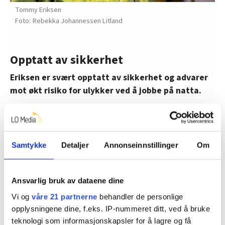
Tommy Eriksen
Rebekka Johannessen Litland
Opptatt av sikkerhet
Eriksen er svært opptatt av sikkerhet og advarer
mot økt risiko for ulykker ved å jobbe på natta.
– Vi bør tenke enda mer på det når vi går natt. Kroppen
er litt sløvere enn i dagmodus, så det er viktigere å
tenke seg om. Vi holder også på med ekstreme, store
Samtykke
Detaljer
Annonseinnstillinger
Om
ting, som du ser, sier Eriksen og vifter med hånda ut i
den store hallen.
Ansvarlig bruk av dataene dine
Trikset er å ta det rolig og tenke seg ekstra godt om,
ifølge Eriksen. Han opplever at de ansatte er svært
Vi og
våre 21 partnerne
behandler de personlige
opplysningene dine, f.eks. IP-nummeret ditt, ved å bruke
stolte av å holde hjulene på verket i gang gjennom
teknologi som informasjonskapsler for å lagre og få
hele døgnet.