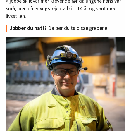
Å jobbe skift var mer krevende før da ungene hans var
små, men nå er yngstejenta blitt 14 år og vant med
livsstilen.
Jobber du natt?
Da bør du ta disse grepene