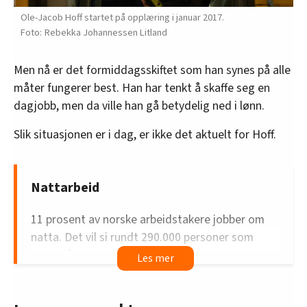
Ole-Jacob Hoff startet på opplæring i januar 2017.
Rebekka Johannessen Litland
Men nå er det formiddagsskiftet som han synes på alle
måter fungerer best. Han har tenkt å skaffe seg en
dagjobb, men da ville han gå betydelig ned i lønn.
Slik situasjonen er i dag, er ikke det aktuelt for Hoff.
Nattarbeid
11 prosent av norske arbeidstakere jobber om
natta. Det vil si rundt 290.000 personer som
oppgir å ha jobbet minst tre timer
sammenhengende mellom klokken 21 og 06 i
løpet av de siste tre månedene.