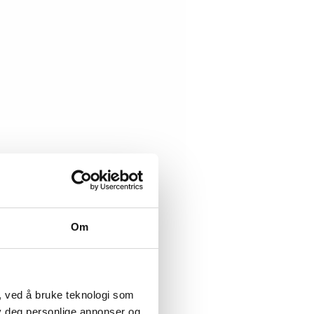
Om
, ved å bruke teknologi som
lby deg personlige annonser og