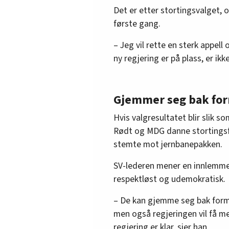
Det er etter stortingsvalget, 
første gang.
– Jeg vil rette en sterk appell 
ny regjering er på plass, er ikk
Gjemmer seg bak for
Hvis valgresultatet blir slik s
Rødt og MDG danne stortingsf
stemte mot jernbanepakken.
SV-lederen mener en innlemme
respektløst og udemokratisk.
– De kan gjemme seg bak forma
men også regjeringen vil få me
regjering er klar, sier han.