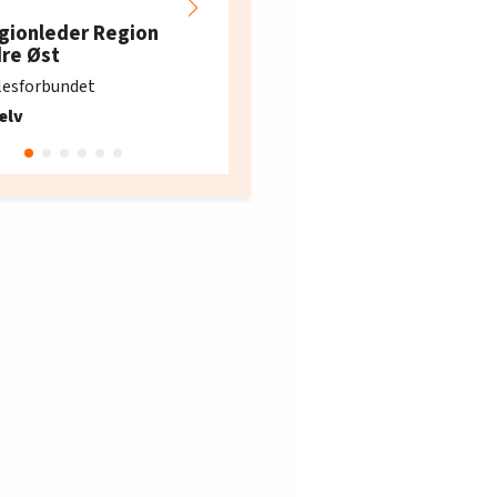
Hotell- og
restaurantarbeidern
gionleder Region
e i Oslo og Akershus
dre Øst
søker ny kontorlede
lesforbundet
Fellesforbundet avdeling
elv
10
Oslo