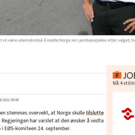
 være udemokratisk å melde Norge inn i jernbanepakke etter valget, hvis d
Nå:
4
still
8.2021 09:48
d en stemmes overvekt, at Norge skulle
tilslutte
. Regjeringen har varslet at den ønsker å vedta
 i EØS-komiteen 24. september.