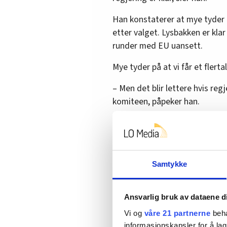
Han konstaterer at mye tyder p
etter valget. Lysbakken er klar
runder med EU uansett.
Mye tyder på at vi får et flerta
– Men det blir lettere hvis reg
komiteen, påpeker han.
Bakgrunn:
Hva er EUs fjerde
Binder Norge til mas
Samtykke
– Det er dypt problematisk om 
å privatisere jernbanen etter a
Ansvarlig bruk av dataene d
vise god demokratisk holdning
Vi og
våre 21 partnerne
beha
informasjonskapsler for å lag