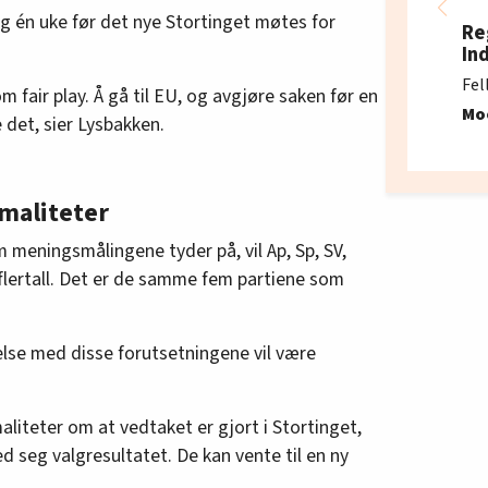
og én uke før det nye Stortinget møtes for
Re
In
Fel
om fair play. Å gå til EU, og avgjøre saken før en
Mo
e det, sier Lysbakken.
maliteter
om meningsmålingene tyder på, vil Ap, Sp, SV,
lertall. Det er de samme fem partiene som
lse med disse forutsetningene vil være
liteter om at vedtaket er gjort i Stortinget,
d seg valgresultatet. De kan vente til en ny