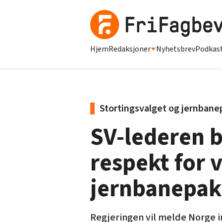
Hjem
Redaksjoner
Nyhetsbrev
Podkas
Stortingsvalget og jernbanep
SV-lederen b
respekt for 
jernbanepakk
Regjeringen vil melde Norge in