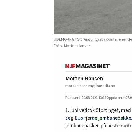
UDEMOKRATISK: Audun Lysbakken mener det vil
Morten Hansen
Morten Hansen
morten.hansen@lomedia.no
24.08.2021
13:16
27.0
1. juni vedtok Stortinget, me
seg EUs fjerde jernbanepakke
jernbanepakken på neste møte