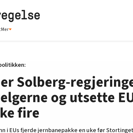
t
Mer
olitikken:
er Solberg-regjering
velgerne og utsette E
e fire
n i EUs fjerde jernbanepakke en uke før Stortinget