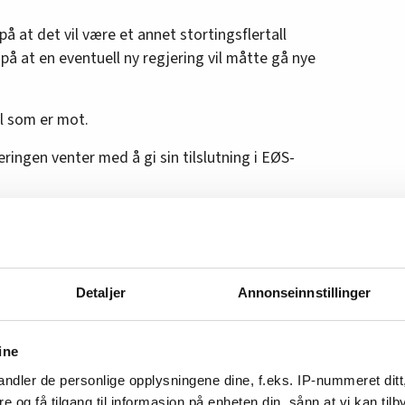
å at det vil være et annet stortingsflertall
 på at en eventuell ny regjering vil måtte gå nye
ll som er mot.
jeringen venter med å gi sin tilslutning i EØS-
 jernbanepakke?
ta
Detaljer
Annonseinnstillinger
Høyre-regjeringen vil binde Norge til masta for
t de selv har tapt valget. Dette handler om å
ine
, fastslår Lysbakken.
ndler de personlige opplysningene dine, f.eks. IP-nummeret ditt
re og få tilgang til informasjon på enheten din, sånn at vi kan ti