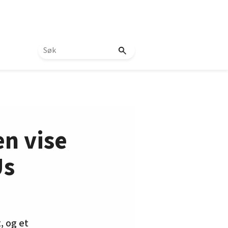
en vise
Us
, og et