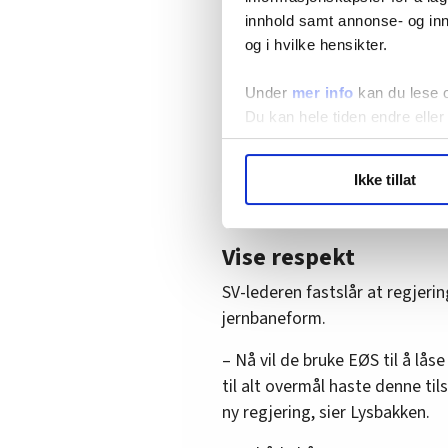
I en
undersøkelse gjort av No
innhold samt annonse- og inn
fjor
, svarte tre fjerdedeler av
og i hvilke hensikter.
bør si nei til jernbanepakken.
ansvar å drive jernbane. I en 
Under
mer info
kan du lese 
prosent at de var motstandere 
Du kan hele tiden endre eller
togselskaper. Kun 15 prosent v
LO Medias publikasjoner frif
Dramatiske tall:
Stigende EØ
Ikke tillat
hvordan våre nettsider blir br
Vi deler bare informasjon o
annonsering. Disse er angitt
Vise respekt
SV-lederen fastslår at regjer
jernbaneform.
– Nå vil de bruke EØS til å låse
til alt overmål haste denne ti
ny regjering, sier Lysbakken.