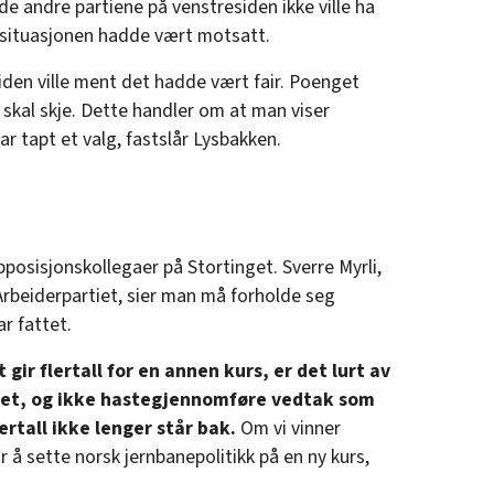
e andre partiene på venstresiden ikke ville ha
 situasjonen hadde vært motsatt.
siden ville ment det hadde vært fair. Poenget
 skal skje. Dette handler om at man viser
r tapt et valg, fastslår Lysbakken.
pposisjonskollegaer på Stortinget. Sverre Myrli,
 Arbeiderpartiet, sier man må forholde seg
ar fattet.
gir flertall for en annen kurs, er det lurt av
 det, og ikke hastegjennomføre vedtak som
ertall ikke lenger står bak.
Om vi vinner
for å sette norsk jernbanepolitikk på en ny kurs,