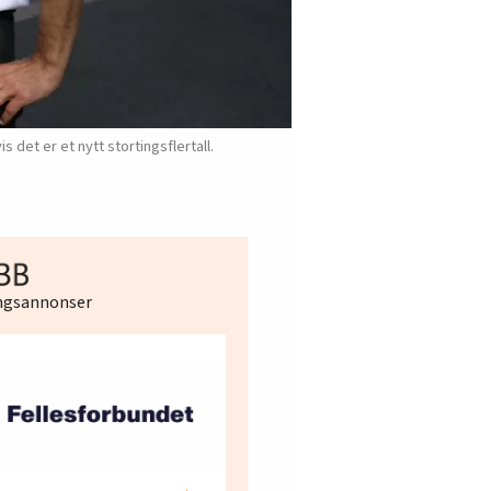
et er et nytt stortingsflertall.
ingsannonser