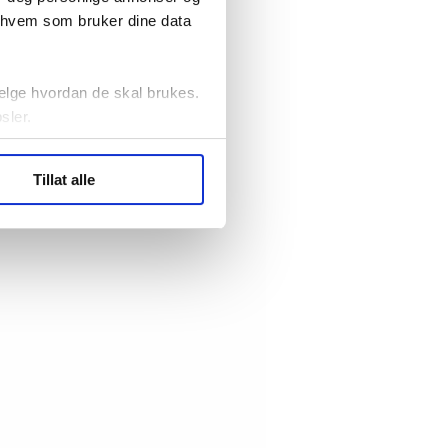
r hvem som bruker dine data
elge hvordan de skal brukes.
sler.
ler (cookies) for å lære
Tillat alle
ide statistikk.
artnere innenfor analyse og