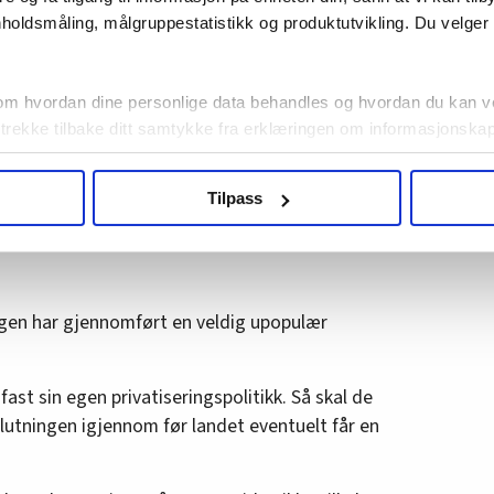
rgesBarometeret for Norsk Jernbaneforbund i
holdsmåling, målgruppestatistikk og produktutvikling. Du velge
 dem som har et klart syn i spørsmålet at Norge
 Nærmere fire av fem mener det er et statlig
Opinion-undersøkelse fra 2018 svarte hele 60
om hvordan dine personlige data behandles og hvordan du kan v
av regjeringens frislipp for utenlandske
 trekke tilbake ditt samtykke fra erklæringen om informasjonskap
ar for.
agbevegelse.no, hk-nytt.no og fontene.no bruker informasjonskaps
S-skepsis i Norge
Tilpass
ukt slik at vi tilby relevant innhold, tilpassede annonser og utarbe
m hvordan du bruker nettstedet med LO Medias egne samarbeidsp
 i oversikten lengre ned på denne siden.
ingen har gjennomført en veldig upopulær
 fast sin egen privatiseringspolitikk. Så skal de
lslutningen igjennom før landet eventuelt får en