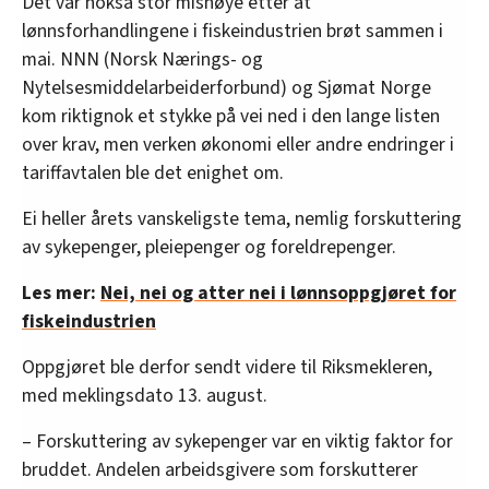
Det var nokså stor misnøye etter at
lønnsforhandlingene i fiskeindustrien brøt sammen i
mai. NNN (Norsk Nærings- og
Nytelsesmiddelarbeiderforbund) og Sjømat Norge
kom riktignok et stykke på vei ned i den lange listen
over krav, men verken økonomi eller andre endringer i
tariffavtalen ble det enighet om.
Ei heller årets vanskeligste tema, nemlig forskuttering
av sykepenger, pleiepenger og foreldrepenger.
Les mer:
Nei, nei og atter nei i lønnsoppgjøret for
fiskeindustrien
Oppgjøret ble derfor sendt videre til Riksmekleren,
med meklingsdato 13. august.
– Forskuttering av sykepenger var en viktig faktor for
bruddet. Andelen arbeidsgivere som forskutterer