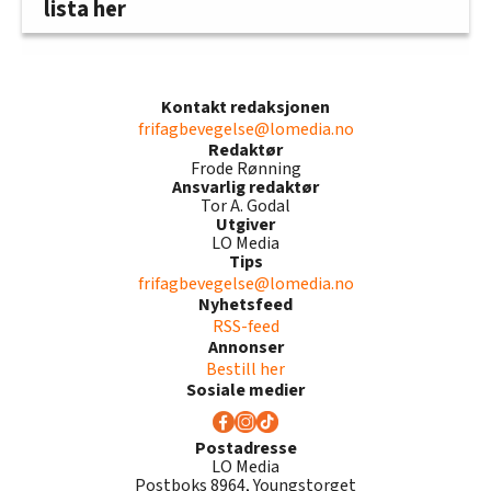
lista her
Kontakt redaksjonen
frifagbevegelse@lomedia.no
Redaktør
Frode Rønning
Ansvarlig redaktør
Tor A. Godal
Utgiver
LO Media
Tips
frifagbevegelse@lomedia.no
Nyhetsfeed
RSS-feed
Annonser
Bestill her
Sosiale medier
Postadresse
LO Media
Postboks 8964, Youngstorget