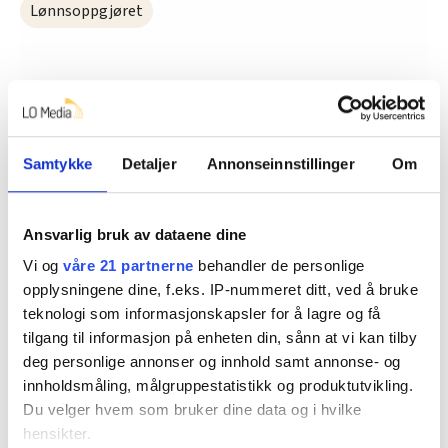
Lønnsoppgjøret
Dette er en sak fra
Samtykke
Detaljer
Annonseinnstillinger
Om
Ansvarlig bruk av dataene dine
Vi skriver om ansatte i mat- og
Vi og
våre 21 partnerne
behandler de personlige
drikkevareindustrien.
opplysningene dine, f.eks. IP-nummeret ditt, ved å bruke
Les mer fra oss
teknologi som informasjonskapsler for å lagre og få
tilgang til informasjon på enheten din, sånn at vi kan tilby
deg personlige annonser og innhold samt annonse- og
innholdsmåling, målgruppestatistikk og produktutvikling.
Du velger hvem som bruker dine data og i hvilke
Del artikkel
hensikter.