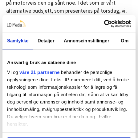
på motorveisiden og sånt noe. I det som er vårt
alternative budsjett, som presenteres på torsdag, vil
du se at vi balanserer det vi foreslår.
(©NTB)
Samtykke
Detaljer
Annonseinnstillinger
Om
SV
Nyheter
Statsbudsjettet
klima
Ansvarlig bruk av dataene dine
Vi og
våre 21 partnerne
behandler de personlige
Arbeiderpartiet
opplysningene dine, f.eks. IP-nummeret ditt, ved å bruke
teknologi som informasjonskapsler for å lagre og få
tilgang til informasjon på enheten din, sånn at vi kan tilby
Del artikkel
deg personlige annonser og innhold samt annonse- og
innholdsmåling, målgruppestatistikk og produktutvikling.
Du velger hvem som bruker dine data og i hvilke
hensikter.