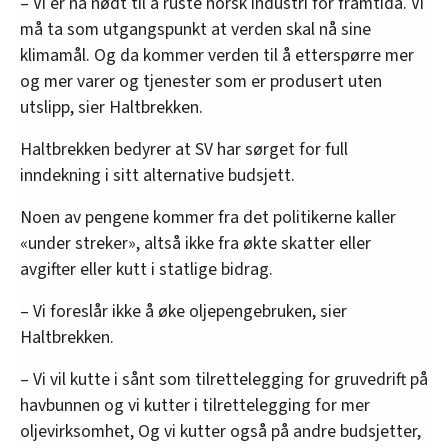
– Vi er nå nødt til å ruste norsk industri for framtida. Vi
må ta som utgangspunkt at verden skal nå sine
klimamål. Og da kommer verden til å etterspørre mer
og mer varer og tjenester som er produsert uten
utslipp, sier Haltbrekken.
Haltbrekken bedyrer at SV har sørget for full
inndekning i sitt alternative budsjett.
Noen av pengene kommer fra det politikerne kaller
«under streker», altså ikke fra økte skatter eller
avgifter eller kutt i statlige bidrag.
– Vi foreslår ikke å øke oljepengebruken, sier
Haltbrekken.
– Vi vil kutte i sånt som tilrettelegging for gruvedrift på
havbunnen og vi kutter i tilrettelegging for mer
oljevirksomhet, Og vi kutter også på andre budsjetter,