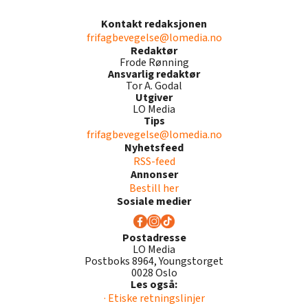
Kontakt redaksjonen
frifagbevegelse@lomedia.no
Redaktør
Frode Rønning
Ansvarlig redaktør
Tor A. Godal
Utgiver
LO Media
Tips
frifagbevegelse@lomedia.no
Nyhetsfeed
RSS-feed
Annonser
Bestill her
Sosiale medier
Postadresse
LO Media
Postboks 8964, Youngstorget
0028 Oslo
Les også:
· Etiske retningslinjer