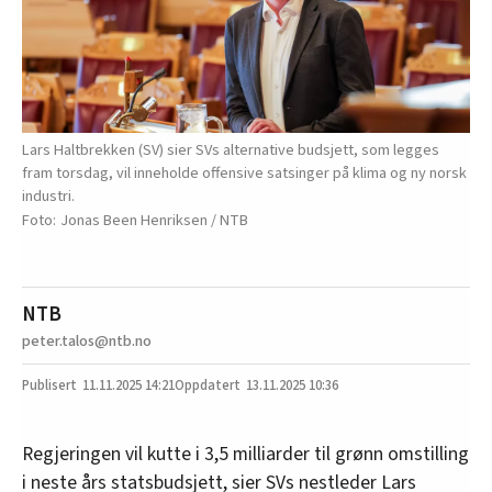
Lars Haltbrekken (SV) sier SVs alternative budsjett, som legges
fram torsdag, vil inneholde offensive satsinger på klima og ny norsk
industri.
Jonas Been Henriksen / NTB
NTB
peter.talos@ntb.no
11.11.2025
14:21
13.11.2025 10:36
Regjeringen vil kutte i 3,5 milliarder til grønn omstilling
i neste års statsbudsjett, sier SVs nestleder Lars