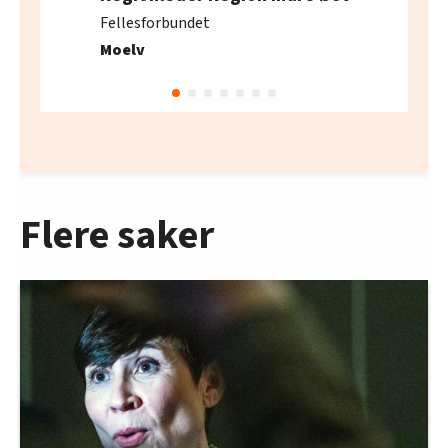
Fellesforbundet
Moelv
Flere saker