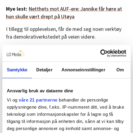
Mye lest:
Netthets mot AUF-ere: Jannike får høre at
hun skulle vært drept på Utøya
I tillegg til opplevelsen, får de med seg noen verktøy
fra demokrativerkstedet på veien videre.
– Vi ønsker å bidra med noe som kan hjelpe dem både i
skolegården og i livet generelt, slik at de kan se
forskjeller som muligheter mer enn noe annet, sier
Samtykke
Detaljer
Annonseinnstillinger
Om
Jørgen Watne Frydnes.
Ved demokrativerkstedet handler mye om fellesskap,
Ansvarlig bruk av dataene dine
utenforskap og det å se hverandre. Olav tror at mye
kunne vært annerledes dersom Breivik hadde blitt sett
Vi og
våre 21 partnerne
behandler de personlige
opplysningene dine, f.eks. IP-nummeret ditt, ved å bruke
av omgivelsene og fått hjelp til å endre seg.
teknologi som informasjonskapsler for å lagre og få
– Det er mulig å få folk bort fra slike tanker. Det var
tilgang til informasjon på enheten din, sånn at vi kan tilby
kanskje ikke alle rundt ham som var klar over det, så
deg personlige annonser og innhold samt annonse- og