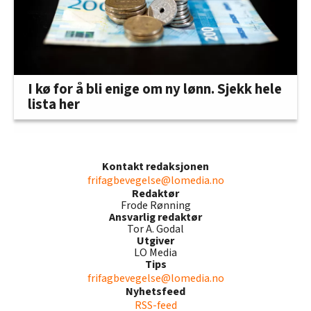
I kø for å bli enige om ny lønn. Sjekk hele
lista her
Kontakt redaksjonen
frifagbevegelse@lomedia.no
Redaktør
Frode Rønning
Ansvarlig redaktør
Tor A. Godal
Utgiver
LO Media
Tips
frifagbevegelse@lomedia.no
Nyhetsfeed
RSS-feed