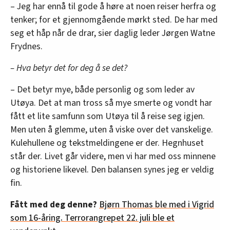
– Jeg har ennå til gode å høre at noen reiser herfra og
tenker; for et gjennomgående mørkt sted. De har med
seg et håp når de drar, sier daglig leder Jørgen Watne
Frydnes.
– Hva betyr det for deg å se det?
– Det betyr mye, både personlig og som leder av
Utøya. Det at man tross så mye smerte og vondt har
fått et lite samfunn som Utøya til å reise seg igjen.
Men uten å glemme, uten å viske over det vanskelige.
Kulehullene og tekstmeldingene er der. Hegnhuset
står der. Livet går videre, men vi har med oss minnene
og historiene likevel. Den balansen synes jeg er veldig
fin.
Fått med deg denne?
Bjørn Thomas ble med i Vigrid
som 16-åring. Terrorangrepet 22. juli ble et