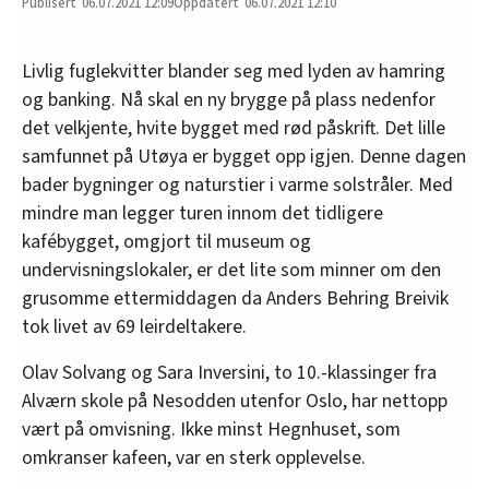
06.07.2021
12:09
06.07.2021 12:10
Livlig fuglekvitter blander seg med lyden av hamring
og banking. Nå skal en ny brygge på plass nedenfor
det velkjente, hvite bygget med rød påskrift. Det lille
samfunnet på Utøya er bygget opp igjen. Denne dagen
bader bygninger og naturstier i varme solstråler. Med
mindre man legger turen innom det tidligere
kafébygget, omgjort til museum og
undervisningslokaler, er det lite som minner om den
grusomme ettermiddagen da Anders Behring Breivik
tok livet av 69 leirdeltakere.
Olav Solvang og Sara Inversini, to 10.-klassinger fra
Alværn skole på Nesodden utenfor Oslo, har nettopp
vært på omvisning. Ikke minst Hegnhuset, som
omkranser kafeen, var en sterk opplevelse.