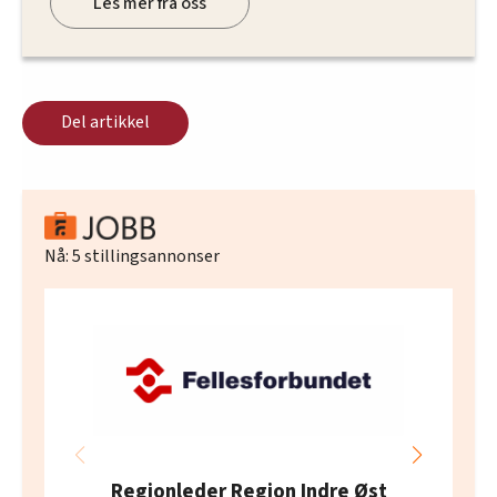
Les mer fra oss
Del artikkel
Nå:
5
stillingsannonser
Regionleder Region Indre Øst