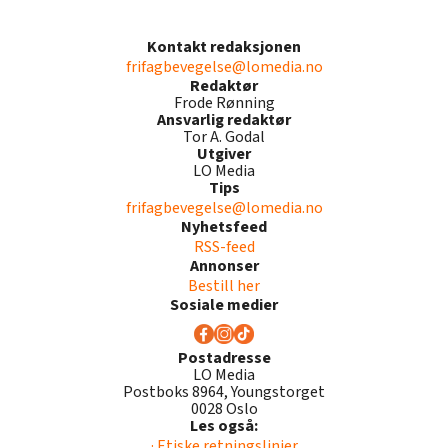
Kontakt redaksjonen
frifagbevegelse@lomedia.no
Redaktør
Frode Rønning
Ansvarlig redaktør
Tor A. Godal
Utgiver
LO Media
Tips
frifagbevegelse@lomedia.no
Nyhetsfeed
RSS-feed
Annonser
Bestill her
Sosiale medier
Postadresse
LO Media
Postboks 8964, Youngstorget
0028 Oslo
Les også:
· Etiske retningslinjer