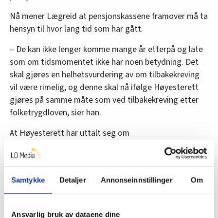
Nå mener Lægreid at pensjonskassene framover må ta
hensyn til hvor lang tid som har gått.
– De kan ikke lenger komme mange år etterpå og late
som om tidsmomentet ikke har noen betydning. Det
skal gjøres en helhetsvurdering av om tilbakekreving
vil være rimelig, og denne skal nå ifølge Høyesterett
gjøres på samme måte som ved tilbakekreving etter
folketrygdloven, sier han.
At Høyesterett har uttalt seg om
skylddelingsprinsippet mener Lægreid er en viktig
avklaring.
– Det er en nyttig rettsavklaring, som kan ha
Samtykke
Detaljer
Annonseinnstillinger
Om
betydning for mange tusen statspensjonister,
avslutter Lægreid.
Ansvarlig bruk av dataene dine