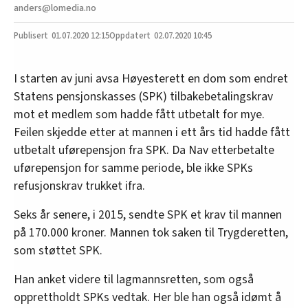
anders@lomedia.no
01.07.2020
12:15
02.07.2020 10:45
I starten av juni avsa Høyesterett en dom som endret
Statens pensjonskasses (SPK) tilbakebetalingskrav
mot et medlem som hadde fått utbetalt for mye.
Feilen skjedde etter at mannen i ett års tid hadde fått
utbetalt uførepensjon fra SPK. Da Nav etterbetalte
uførepensjon for samme periode, ble ikke SPKs
refusjonskrav trukket ifra.
Seks år senere, i 2015, sendte SPK et krav til mannen
på 170.000 kroner. Mannen tok saken til Trygderetten,
som støttet SPK.
Han anket videre til lagmannsretten, som også
opprettholdt SPKs vedtak. Her ble han også idømt å