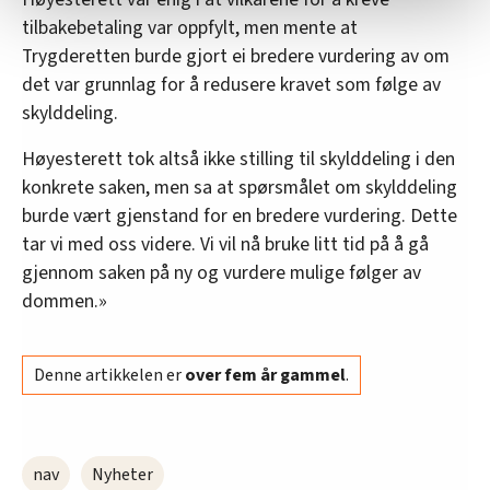
statistikk.
tilbakebetaling var oppfylt, men mente at
Vi deler bare informasjon om hvordan du bruker
Trygderetten burde gjort ei bredere vurdering av om
nettstedet med LO Medias egne samarbeidspartnere
det var grunnlag for å redusere kravet som følge av
innenfor analyse og annonsering. Disse er angitt i
skylddeling.
oversikten lengre ned på denne siden.
Høyesterett tok altså ikke stilling til skylddeling i den
konkrete saken, men sa at spørsmålet om skylddeling
burde vært gjenstand for en bredere vurdering. Dette
tar vi med oss videre. Vi vil nå bruke litt tid på å gå
gjennom saken på ny og vurdere mulige følger av
dommen.»
Denne artikkelen er
over fem år gammel
.
nav
Nyheter