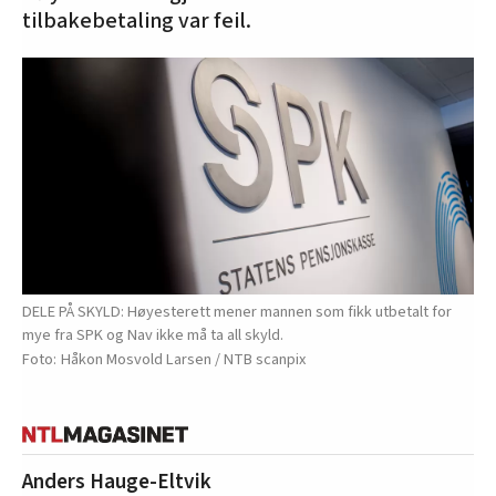
tilbakebetaling var feil.
DELE PÅ SKYLD: Høyesterett mener mannen som fikk utbetalt for
mye fra SPK og Nav ikke må ta all skyld.
Håkon Mosvold Larsen / NTB scanpix
Anders Hauge-Eltvik