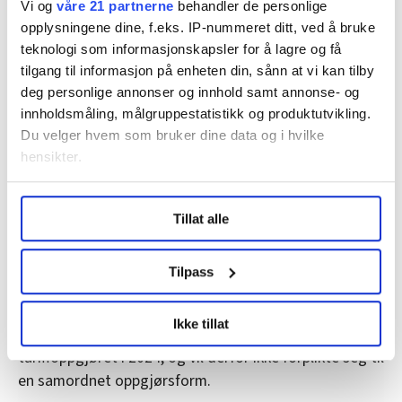
Vi og
våre 21 partnerne
behandler de personlige
forbundsvist
opplysningene dine, f.eks. IP-nummeret ditt, ved å bruke
Det kalles forbundsvist oppgjør når de enkelte
teknologi som informasjonskapsler for å lagre og få
fagforbundene selv forhandler med sine respektive
tilgang til informasjon på enheten din, sånn at vi kan tilby
motparter på arbeidsgiversiden, og tar stilling til
deg personlige annonser og innhold samt annonse- og
innholdsmåling, målgruppestatistikk og produktutvikling.
forhandlingsresultatet. I virkeligheten er det ikke én
Du velger hvem som bruker dine data og i hvilke
forhandling per forbund, det er én forhandling per
hensikter.
tariffavtale. Samordnet oppgjør er tarifforhandlinger
som foregår LO og NHO forhandler samlet for alle
Under
mer info
kan du lese om hvordan dine personlige
tilsluttede fagforbund og landsforeninger om
Tillat alle
data behandles og hvordan du kan velge hvordan de skal
generelle krav.
brukes. Du kan hele tiden endre eller trekke tilbake ditt
samtykke fra erklæringen om informasjonskapsler.
Fellesforbundet mener:
Tilpass
Landsmøtet i Fellesforbundet respekterer de
LO Medias publikasjoner frifagbevegelse.no, hk-nytt.no
Ikke tillat
og fontene.no bruker informasjonskapsler (cookies) for å
demokratiske prosessene i oppkjøringen til
lære hvordan våre nettsider blir brukt slik at vi tilby
tariffoppgjøret i 2024, og vil derfor ikke forplikte seg til
relevant innhold, tilpassede annonser og utarbeide
en samordnet oppgjørsform.
statistikk.