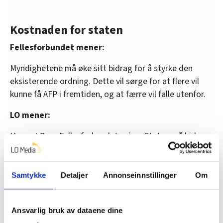
Kostnaden for staten
Fellesforbundet mener:
Myndighetene må øke sitt bidrag for å styrke den
eksisterende ordning. Dette vil sørge for at flere vil
kunne få AFP i fremtiden, og at færre vil falle utenfor.
LO mener:
Her er LO og Fellesforbundet enige: Staten må bidra.
Det er det bare venstresida som har lovt. Det er fare
for at det statlige bidraget ikke økes hvis det blir en ny
borgerlig regjering.
Samtykke
Detaljer
Annonseinnstillinger
Om
Ansvarlig bruk av dataene dine
Oppgjørsform, samordnet eller