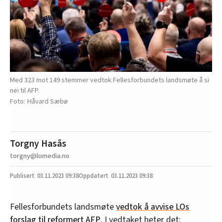
Med 323 mot 149 stemmer vedtok Fellesforbundets landsmøte å si
nei til AFP.
Håvard Sæbø
Torgny Hasås
torgny@lomedia.no
03.11.2023
09:38
03.11.2023 09:38
Fellesforbundets landsmøte
vedtok å avvise LOs
forslag til reformert AFP
. I vedtaket heter det: