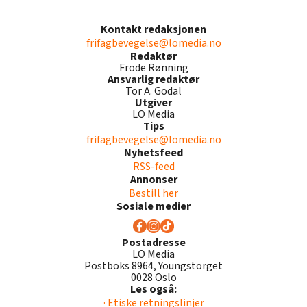
Kontakt redaksjonen
frifagbevegelse@lomedia.no
Redaktør
Frode Rønning
Ansvarlig redaktør
Tor A. Godal
Utgiver
LO Media
Tips
frifagbevegelse@lomedia.no
Nyhetsfeed
RSS-feed
Annonser
Bestill her
Sosiale medier
Postadresse
LO Media
Postboks 8964, Youngstorget
0028 Oslo
Les også:
· Etiske retningslinjer