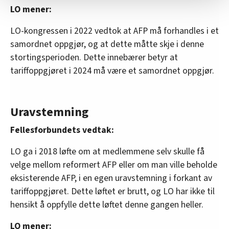
LO mener:
Vi deler bare informasjon om hvordan du bruker
nettstedet med LO Medias egne samarbeidspartnere
LO-kongressen i 2022 vedtok at AFP må forhandles i et
innenfor analyse og annonsering. Disse er angitt i
samordnet oppgjør, og at dette måtte skje i denne
oversikten lengre ned på denne siden.
stortingsperioden. Dette innebærer betyr at
tariffoppgjøret i 2024 må være et samordnet oppgjør.
Uravstemning
Fellesforbundets vedtak:
LO ga i 2018 løfte om at medlemmene selv skulle få
velge mellom reformert AFP eller om man ville beholde
eksisterende AFP, i en egen uravstemning i forkant av
tariffoppgjøret. Dette løftet er brutt, og LO har ikke til
hensikt å oppfylle dette løftet denne gangen heller.
LO mener: