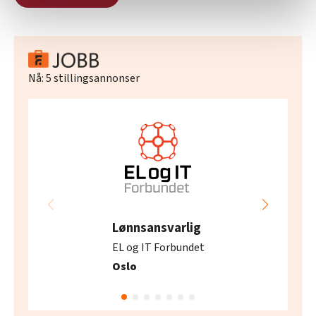
relevant innhold, tilpassede annonser og utarbeide
statistikk.
Vi deler bare informasjon om hvordan du bruker
nettstedet med LO Medias egne samarbeidspartnere
innenfor analyse og annonsering. Disse er angitt i
Nå:
5
stillingsannonser
oversikten lengre ned på denne siden.
Lønnsansvarlig
EL og IT Forbundet
Oslo