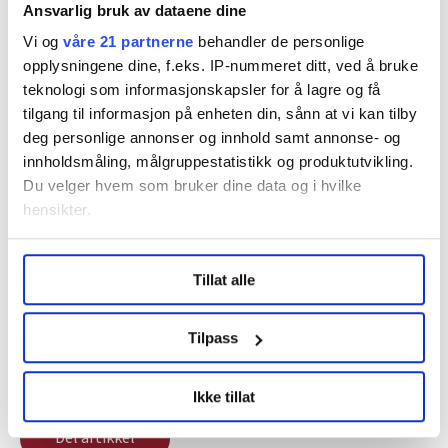
programutkast for neste valgperiode, men partiet
Ansvarlig bruk av dataene dine
forsvarer dagens sykelønnsordning.
Vi og
våre 21 partnerne
behandler de personlige
Kronikk:
Nav har mer eller mindre overlatt
opplysningene dine, f.eks. IP-nummeret ditt, ved å bruke
sykmeldinger til arbeidsgiverne
teknologi som informasjonskapsler for å lagre og få
tilgang til informasjon på enheten din, sånn at vi kan tilby
deg personlige annonser og innhold samt annonse- og
Denne artikkelen er
over ett år gammel
.
innholdsmåling, målgruppestatistikk og produktutvikling.
Du velger hvem som bruker dine data og i hvilke
hensikter.
nav
frp
Trygd
Nyheter
AAP
Under
mer info
kan du lese om hvordan dine personlige
Tillat alle
data behandles og hvordan du kan velge hvordan de skal
sykefravær
sylvi listhaug
Uføretrygd
brukes. Du kan hele tiden endre eller trekke tilbake ditt
samtykke fra erklæringen om informasjonskapsler.
Tilpass
Stortingsvalget
sykelønn
LO Medias publikasjoner frifagbevegelse.no, hk-nytt.no
Ikke tillat
og fontene.no bruker informasjonskapsler (cookies) for å
lære hvordan våre nettsider blir brukt slik at vi tilby
Del artikkel