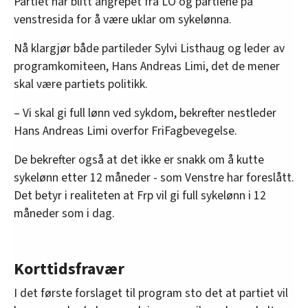
Partiet har blitt angrepet fra LO og partiene på
venstresida for å være uklar om sykelønna.
Nå klargjør både partileder Sylvi Listhaug og leder av
programkomiteen, Hans Andreas Limi, det de mener
skal være partiets politikk.
– Vi skal gi full lønn ved sykdom, bekrefter nestleder
Hans Andreas Limi overfor FriFagbevegelse.
De bekrefter også at det ikke er snakk om å kutte
sykelønn etter 12 måneder - som Venstre har foreslått.
Det betyr i realiteten at Frp vil gi full sykelønn i 12
måneder som i dag.
Korttidsfravær
I det første forslaget til program sto det at partiet vil