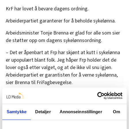
KrF har lovet å bevare dagens ordning.
Arbeiderpartiet garanterer for å beholde sykelønna.
Arbeidsminister Tonje Brenna er glad for alle som sier
de støtter opp om dagens sykelønnsordning.
– Det er åpenbart at Frp har skjønt at kutt i sykelønna
er upopulært blant folk. Jeg håper Frp holder det de
lover også etter valget, og at de ikke vil snu igjen.
Arbeiderpartiet er garantisten for å verne sykelønna,
sier Brenna til FriFagbevegelse.
Rødt vil forsvare sykelønna. Mímir Kristjánsson har
også tatt opp et annet omstridt punkt: Arbeidsgivers
mulighet til å bestride og overprøve sykmeldinger.
Samtykke
Detaljer
Annonseinnstillinger
Om
SV har ingen konkrete punkter om sykelønn i sitt