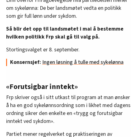
Limi overfor FriFagbevegelse hva partiledelsen mener
om sykelønna: De ber landsmøtet vedta en politikk
som gir full lønn under sykdom.
Så blir det opp til landsmøtet i mai å bestemme
hvilken politikk Frp skal gå til valg på.
Stortingsvalget er 8. september.
Konsernsjef:
Ingen løsning å tulle med sykelønna
«Forutsigbar inntekt»
Frp skriver også i sitt utkast til program at man ønsker
å ha en god sykelønnsordning som i likhet med dagens
ordning sikrer den enkelte en «trygg og forutsigbar
inntekt ved sykdom».
Partiet mener regelverket og praktiseringen av