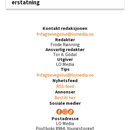
erstatning
Kontakt redaksjonen
frifagbevegelse@lomedia.no
Redaktør
Frode Rønning
Ansvarlig redaktør
Tor A. Godal
Utgiver
LO Media
Tips
frifagbevegelse@lomedia.no
Nyhetsfeed
RSS-feed
Annonser
Bestill her
Sosiale medier
Postadresse
LO Media
Postboks 8964, Youngstorget