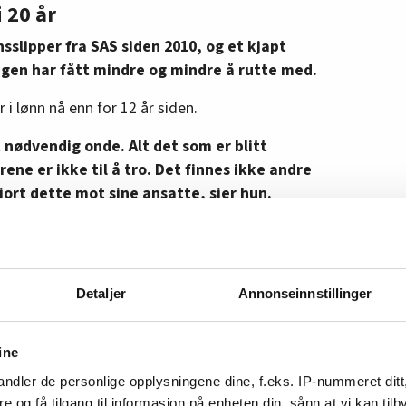
 20 år
nsslipper fra SAS siden 2010, og et kjapt
ngen har fått mindre og mindre å rutte med.
i lønn nå enn for 12 år siden.
 nødvendig onde. Alt det som er blitt
ørene er ikke til å tro. Det finnes ikke andre
jort dette mot sine ansatte, sier hun.
ed en god del år i SAS-luften har opplevd en
siden nedturen startet for godt og vel 20 år
Detaljer
Annonseinnstillinger
edgang, lønnsfrys og fjerning av kompensasjon
den av at arbeidstida har økt per år uten tillegg
ine
 forstå at Hilde Cecilie og de andre kabinansatte
ndler de personlige opplysningene dine, f.eks. IP-nummeret ditt
ønnsstatistikken.
re og få tilgang til informasjon på enheten din, sånn at vi kan ti