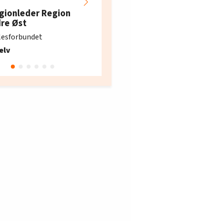
restaurantarbeidern
gionleder Region
e i Oslo og Akershus
dre Øst
søker ny kontorlede
lesforbundet
Fellesforbundet avdeling
elv
10
Oslo