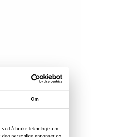
Om
, ved å bruke teknologi som
lby deg personlige annonser og