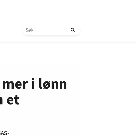
 mer i lønn
m et
SAS-