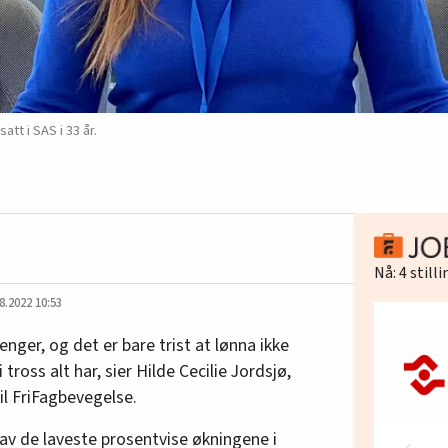
tt i SAS i 33 år.
Nå:
4
still
8.2022 10:53
enger, og det er bare trist at lønna ikke
ross alt har, sier Hilde Cecilie Jordsjø,
il FriFagbevegelse.
av de laveste prosentvise økningene i