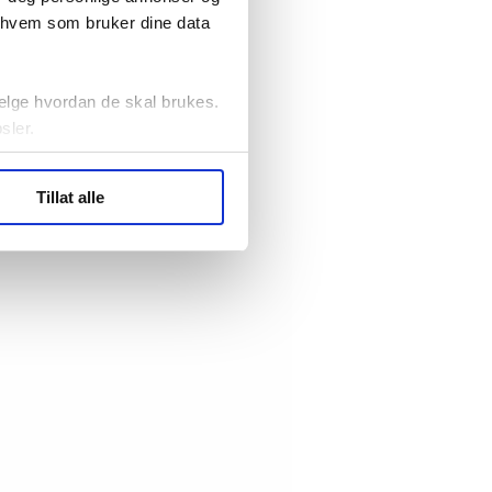
r hvem som bruker dine data
elge hvordan de skal brukes.
sler.
ler (cookies) for å lære
Tillat alle
ide statistikk.
artnere innenfor analyse og