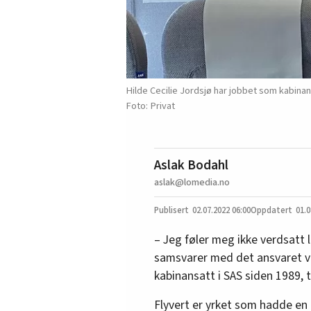
Hilde Cecilie Jordsjø har jobbet som kabinansa
Privat
Aslak Bodahl
aslak@lomedia.no
02.07.2022
06:00
01.0
– Jeg føler meg ikke verdsatt l
samsvarer med det ansvaret vi t
kabinansatt i SAS siden 1989, t
Flyvert er yrket som hadde en 