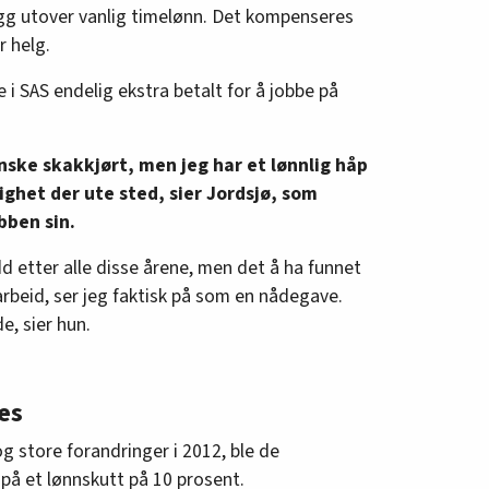
legg utover vanlig timelønn. Det kompenseres
r helg.
e i SAS endelig ekstra betalt for å jobbe på
nske skakkjørt, men jeg har et lønnlig håp
ighet der ute sted, sier Jordsjø, som
bben sin.
dd etter alle disse årene, men det å ha funnet
 arbeid, ser jeg faktisk på som en nådegave.
e, sier hun.
es
og store forandringer i 2012, ble de
på et lønnskutt på 10 prosent.