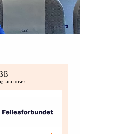
ingsannonser
Hotell- og