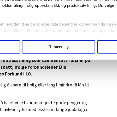
nus prisvekst. Om prisene øker mer enn
holdsmåling, målgruppestatistikk og produktutvikling. Du velge
t.
aller fleste kjøpekraft fordi prisene økte mer
om hvordan dine personlige data behandles og hvordan du kan v
 trekke tilbake ditt samtykke fra erklæringen om informasjonskap
agbevegelse.no, hk-nytt.no og fontene.no bruker informasjonskaps
Tilpass
ukt slik at vi tilby relevant innhold, tilpassede annonser og utarbe
m hvordan du bruker nettstedet med LO Medias egne samarbeidsp
 fulltidsstilling som kabinansatt i SAS er på
 i oversikten lengre ned på denne siden.
skatt, ifølge forbundsleder Elin
s Forbund i LO.
g å spare til bolig eller langt mindre få lån til
a å ha et yrke hvor man tjente gode penger og
a et lavlønnsyrke med ekstremt lange jobbdager,