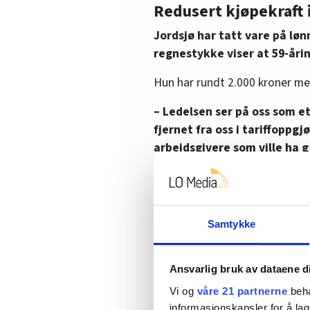
Redusert kjøpekraft i
Jordsjø har tatt vare på løn
regnestykke viser at 59-åri
Hun har rundt 2.000 kroner mer 
– Ledelsen ser på oss som et
fjernet fra oss i tariffoppgj
arbeidsgivere som ville ha g
– Jeg og andre kabinansatte m
kraftig nedgang i kjøpekrafta 
siden, føyer Jordsjø til.
Samtykke
Medregnet prisøkning, lønnsn
for ugunstig arbeidstid, ved si
Ansvarlig bruk av dataene d
i lønn, er det ikke vanskelig å
Vi og
våre 21 partnerne
beha
befinner seg i bunnsjiktet på l
informasjonskapsler for å lag