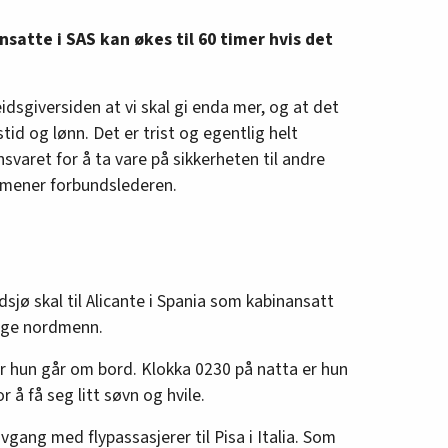
nsatte i SAS kan økes til 60 timer hvis det
eidsgiversiden at vi skal gi enda mer, og at det
id og lønn. Det er trist og egentlig helt
svaret for å ta vare på sikkerheten til andre
, mener forbundslederen.
rdsjø skal til Alicante i Spania som kabinansatt
ige nordmenn.
r hun går om bord. Klokka 0230 på natta er hun
or å få seg litt søvn og hvile.
vgang med flypassasjerer til Pisa i Italia. Som