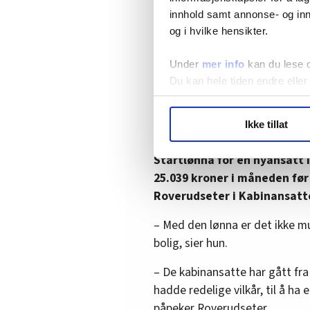
Kjøpekraft er lønnsvekst mi
innhold samt annonse- og inn
lønna di, taper du kjøpekraf
og i hvilke hensikter.
I 2021, for eksempel, tapte de 
Under
mer info
kan du lese 
enn lønna.
Du kan hele tiden endre eller
LO Medias publikasjoner frif
Ikke tillat
Har et lavlønnsyrke
hvordan våre nettsider blir br
Vi deler bare informasjon o
Startlønna for en nyansatt i
annonsering. Disse er angitt
25.039 kroner i måneden før 
Roverudseter i Kabinansatte
– Med den lønna er det ikke muli
bolig, sier hun.
– De kabinansatte har gått fr
hadde redelige vilkår, til å h
påpeker Roverudseter.