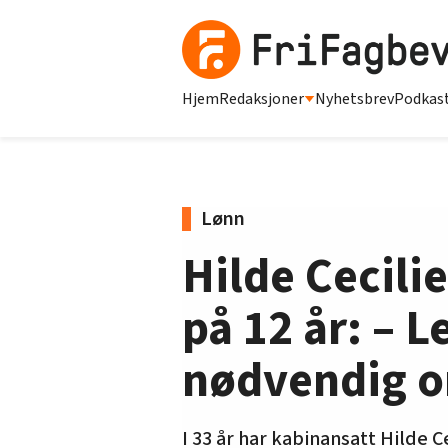
Hjem
Redaksjoner
Nyhetsbrev
Podkas
Lønn
Hilde Cecilie
på 12 år: – 
nødvendig 
I 33 år har kabinansatt Hilde C