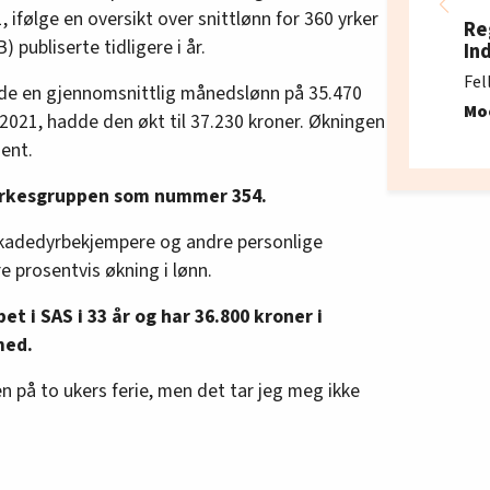
, ifølge en oversikt over snittlønn for 360 yrker
Re
 publiserte tidligere i år.
In
Fel
dde en gjennomsnittlig månedslønn på 35.470
Mo
i 2021, hadde den økt til 37.230 kroner. Økningen
sent.
 yrkesgruppen som nummer 354.
skadedyrbekjempere og andre personlige
e prosentvis økning i lønn.
bet i SAS i 33 år og har 36.800 kroner i
med.
den på to ukers ferie, men det tar jeg meg ikke