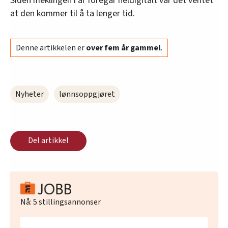
Siden meklingen i år foregår heldigitalt var det ventet
at den kommer til å ta lenger tid.
Denne artikkelen er
over fem år gammel
.
Nyheter
lønnsoppgjøret
Del artikkel
Nå:
5
stillingsannonser