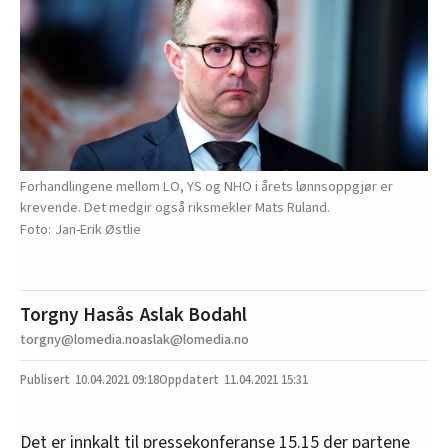
Forhandlingene mellom LO, YS og NHO i årets lønnsoppgjør er
krevende. Det medgir også riksmekler Mats Ruland.
Jan-Erik Østlie
Torgny Hasås
Aslak Bodahl
torgny@lomedia.no
aslak@lomedia.no
10.04.2021
09:18
11.04.2021 15:31
Det er innkalt til pressekonferanse 15.15 der partene