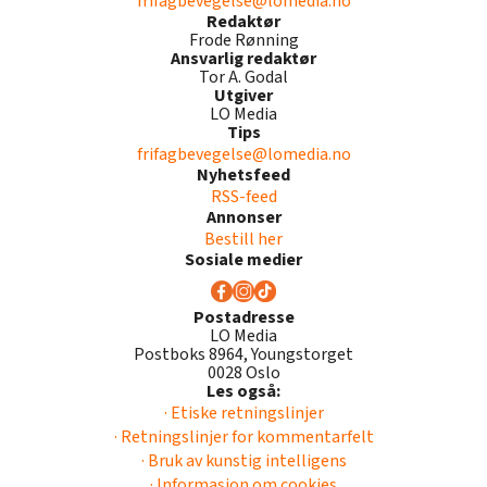
frifagbevegelse@lomedia.no
Redaktør
Frode Rønning
Ansvarlig redaktør
Tor A. Godal
Utgiver
LO Media
Tips
frifagbevegelse@lomedia.no
Nyhetsfeed
RSS-feed
Annonser
Bestill her
Sosiale medier
Postadresse
LO Media
Postboks 8964, Youngstorget
0028 Oslo
Les også:
· Etiske retningslinjer
· Retningslinjer for kommentarfelt
· Bruk av kunstig intelligens
· Informasjon om cookies