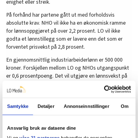
enighet eller streik.
På forhånd har partene gått ut med forholdsvis
absolutte krav. NHO vil ikke ha en økonomisk ramme
for lønnsoppgjøret på over 2,2 prosent. LO vil ikke
godta et lønnstillegg som er lavere enn det som er
forventet prisvekst på 2,8 prosent.
En gjennomsnittlig industriarbeiderlønn er 500 000
kroner. Forskjellen mellom LO og NHOs utgangspunkt
er 0,6 prosentpoeng. Det vil utgjøre en lønnsvekst på
3000 kroner, eller mellom 1,50 kroner og to kroner
timen.
Samtykke
Detaljer
Annonseinnstillinger
Om
Lavlønnstillegget
LO sa klart i fra at det må gis et lavlønnstillegg. De
Ansvarlig bruk av dataene dine
siste seks oppgjørene har lavlønnstillegget variert
Vi og
våre 21 partnerne
behandler de personlige