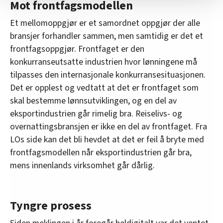
Mot frontfagsmodellen
Vi deler bare informasjon om hvordan du bruker
nettstedet med LO Medias egne samarbeidspartnere
Et mellomoppgjør er et samordnet oppgjør der alle
innenfor analyse og annonsering. Disse er angitt i
bransjer forhandler sammen, men samtidig er det et
oversikten lengre ned på denne siden.
frontfagsoppgjør. Frontfaget er den
konkurranseutsatte industrien hvor lønningene må
tilpasses den internasjonale konkurransesituasjonen.
Det er opplest og vedtatt at det er frontfaget som
skal bestemme lønnsutviklingen, og en del av
eksportindustrien går rimelig bra. Reiselivs- og
overnattingsbransjen er ikke en del av frontfaget. Fra
LOs side kan det bli hevdet at det er feil å bryte med
frontfagsmodellen når eksportindustrien går bra,
mens innenlands virksomhet går dårlig.
Tyngre prosess