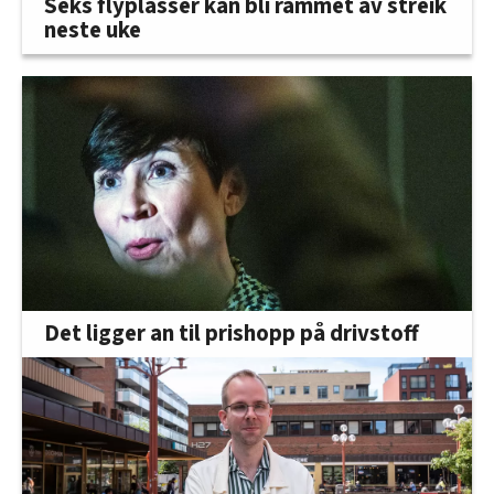
Seks flyplasser kan bli rammet av streik
neste uke
Det ligger an til prishopp på drivstoff