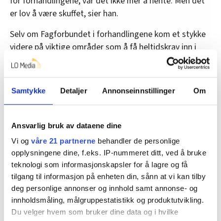
for forhandlingene, var det ikke mer å hente. Men det
er lov å være skuffet, sier han.
Selv om Fagforbundet i forhandlingene kom et stykke
videre på viktige områder som å få heltidskrav inn i
avtalen, så ble det ikke det helt store kronetillegget i
år.
Samtykke
Detaljer
Annonseinnstillinger
Om
– Det har vært utrolig viktig at vi ikke risikerer at folk
blir sagt opp fordi kommunene ikke har råd, sier Larsen
til Fagbladet.
Ansvarlig bruk av dataene dine
•
Lønnsoppgjøret: Her er resultatene så langt
Vi og
våre 21 partnerne
behandler de personlige
opplysningene dine, f.eks. IP-nummeret ditt, ved å bruke
teknologi som informasjonskapsler for å lagre og få
tilgang til informasjon på enheten din, sånn at vi kan tilby
Retningslinjer for avstemning over
deg personlige annonser og innhold samt annonse- og
tarifforslag
innholdsmåling, målgruppestatistikk og produktutvikling.
Du velger hvem som bruker dine data og i hvilke
1. Tarifforslag skal legges fram for de