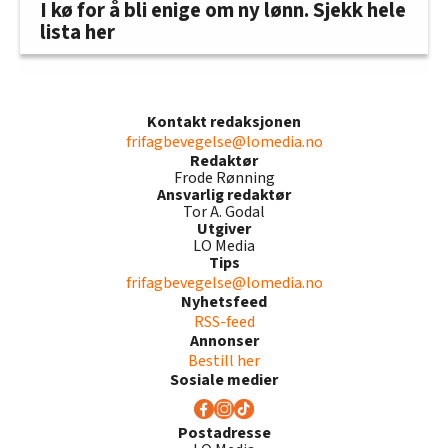
I kø for å bli enige om ny lønn. Sjekk hele
lista her
Kontakt redaksjonen
frifagbevegelse@lomedia.no
Redaktør
Frode Rønning
Ansvarlig redaktør
Tor A. Godal
Utgiver
LO Media
Tips
frifagbevegelse@lomedia.no
Nyhetsfeed
RSS-feed
Annonser
Bestill her
Sosiale medier
Postadresse