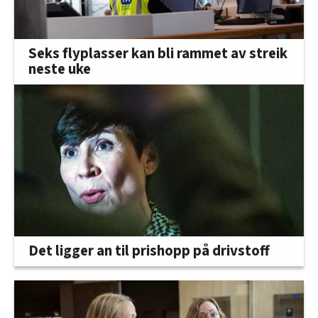
Seks flyplasser kan bli rammet av streik
neste uke
Det ligger an til prishopp på drivstoff