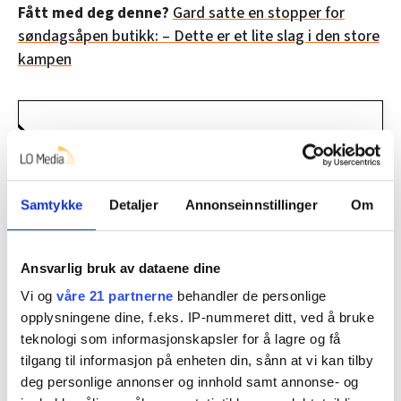
Fått med deg denne?
Gard satte en stopper for
søndagsåpen butikk: – Dette er et lite slag i den store
kampen
Fakta om trygdeoppgjøret
* Alderspensjon fra folketrygden under
utbetaling får en økning på 4,99 prosent fra 1.
Samtykke
Detaljer
Annonseinnstillinger
Om
mai, mens årlig økning blir 3,58 prosent.
Alderspensjon fra offentlig tjenestepensjon blir
Ansvarlig bruk av dataene dine
regulert på samme måte.
Vi og
våre 21 partnerne
behandler de personlige
* Alderspensjon under opptjening, uføretrygd,
opplysningene dine, f.eks. IP-nummeret ditt, ved å bruke
og andre ytelser som er regulert gjennom
teknologi som informasjonskapsler for å lagre og få
grunnbeløpet, får en inntektsøkning på 4,98
tilgang til informasjon på enheten din, sånn at vi kan tilby
deg personlige annonser og innhold samt annonse- og
prosent fra 1. mai, mens årlig økning blir 3,83