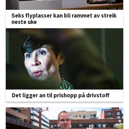
Seks flyplasser kan bli rammet av streik
neste uke
Det ligger an til prishopp på drivstoff