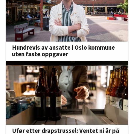
Hundrevis av ansatte i Oslo kommune
uten faste oppgaver
Ufør etter drapstrussel: Ventet ni år på