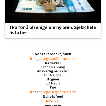
I kø for å bli enige om ny lønn. Sjekk hele
lista her
Kontakt redaksjonen
frifagbevegelse@lomedia.no
Redaktør
Frode Rønning
Ansvarlig redaktør
Tor A. Godal
Utgiver
LO Media
Tips
frifagbevegelse@lomedia.no
Nyhetsfeed
RSS-feed
Annonser