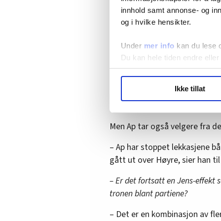
samarbeid med naboland og alli
innhold samt annonse- og inn
Kommentar:
Ap har løftet 
og i hvilke hensikter.
Under
mer info
kan du lese 
Du kan hele tiden endre eller
Lekkasjene stoppet
Valgforsker ved UiT, Norges ark
LO Medias publikasjoner frif
Ikke tillat
vokser gjennom å ta tilbake de
hvordan våre nettsider blir br
sentrumsorienterte og kan s
Vi deler bare informasjon o
annonsering. Disse er angitt
Men Ap tar også velgere fra d
– Ap har stoppet lekkasjene bå
gått ut over Høyre, sier han ti
– Er det fortsatt en Jens-effekt 
tronen blant partiene?
– Det er en kombinasjon av fle