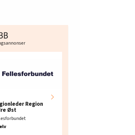
ingsannonser
Hotell- og
restaurantarbeidern
gionleder Region
e i Oslo og Akershus
dre Øst
søker ny kontorlede
lesforbundet
Fellesforbundet avdeling
elv
10