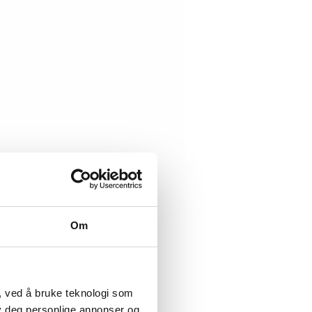
Om
, ved å bruke teknologi som
lby deg personlige annonser og