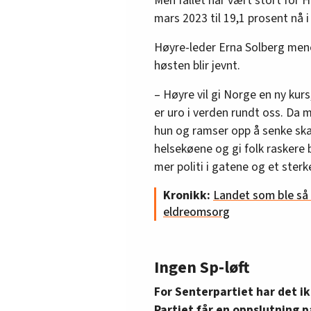
Men fallet har vært stort for H
mars 2023 til 19,1 prosent nå i
Høyre-leder Erna Solberg mener
høsten blir jevnt.
– Høyre vil gi Norge en ny kur
er uro i verden rundt oss. Da m
hun og ramser opp å senke ska
helsekøene og gi folk raskere 
mer politi i gatene og et sterk
Kronikk:
Landet som ble så r
eldreomsorg
Ingen Sp-løft
For Senterpartiet har det ik
Partiet får en oppslutning 