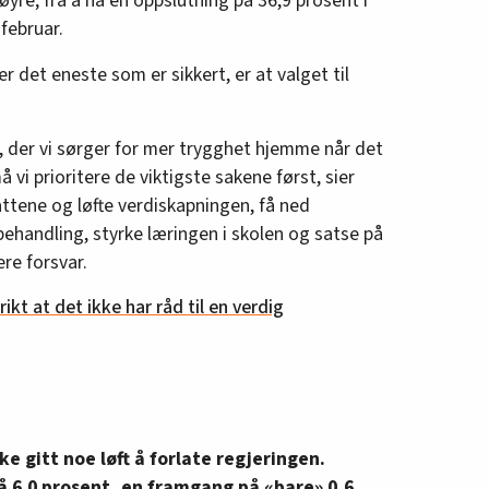
øyre; fra å ha en oppslutning på 36,9 prosent i
 februar.
 det eneste som er sikkert, er at valget til
s, der vi sørger for mer trygghet hjemme når det
å vi prioritere de viktigste sakene først, sier
ttene og løfte verdiskapningen, få ned
behandling, styrke læringen i skolen og satse på
ere forsvar.
ikt at det ikke har råd til en verdig
ke gitt noe løft å forlate regjeringen.
på 6.0 prosent, en framgang på «bare» 0,6