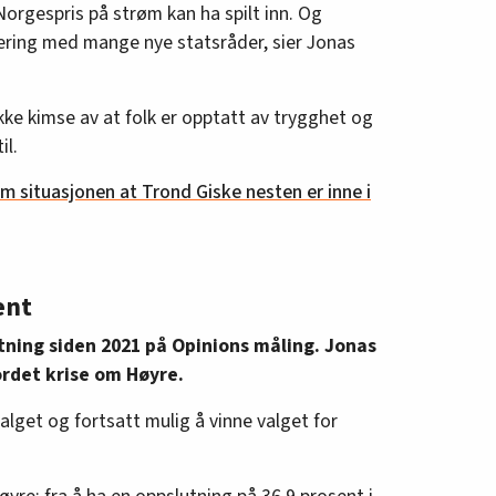
Norgespris på strøm kan ha spilt inn. Og
gjering med mange nye statsråder, sier Jonas
 ikke kimse av at folk er opptatt av trygghet og
il.
m situasjonen at Trond Giske nesten er inne i
ent
utning siden 2021 på Opinions måling. Jonas
 ordet krise om Høyre.
valget og fortsatt mulig å vinne valget for