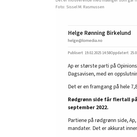
Det er motiverende med målinger som går rik
Sissel M. Rasmussen
Helge Rønning Birkelund
helge@lomedia.no
19.02.2025
14:58
25.0
Ap er største parti på Opinio
Dagsavisen, med en oppslutnin
Det er en framgang på hele 7,
Rødgrønn side får flertall 
september 2022.
Partiene på rødgrønn side, Ap,
mandater. Det er akkurat innen