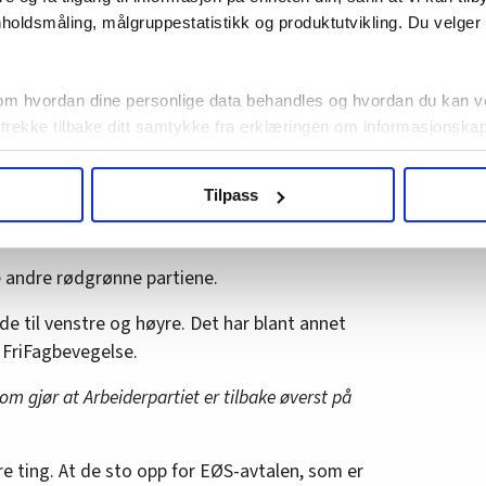
erte, sier Støre.
holdsmåling, målgruppestatistikk og produktutvikling. Du velge
seg mirakuløst
om hvordan dine personlige data behandles og hvordan du kan v
 trekke tilbake ditt samtykke fra erklæringen om informasjonskap
tiske universitet, Jonas Stein, sier at Ap nå
agbevegelse.no, hk-nytt.no og fontene.no bruker informasjonskaps
Tilpass
 såkalte lillavelgerne – altså de velgerne som er
ukt slik at vi tilby relevant innhold, tilpassede annonser og utarbe
temme både Høyre og Ap.
m hvordan du bruker nettstedet med LO Medias egne samarbeidsp
 i oversikten lengre ned på denne siden.
e andre rødgrønne partiene.
de til venstre og høyre. Det har blant annet
l FriFagbevegelse.
som gjør at Arbeiderpartiet er tilbake øverst på
re ting. At de sto opp for EØS-avtalen, som er