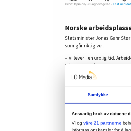
Norske arbeidsplass
Statsminister Jonas Gahr Stør
som går riktig vei.
– Vi lever i en urolig tid. Arbei
FriFagbevegelse.
Og legger til:
– Vi skal levere politikk som be
Samtykke
råd, barna våre skal lære mer o
sykehusene, få flere i arbeid o
Ansvarlig bruk av dataene d
– Arbeiderpartiet står opp for
Vi og
våre 21 partnerne
beha
avtale til Europa, og vi tar v
informasjonskapsler for å lag