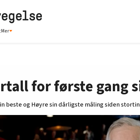
t
Mer
rtall for første gang 
sin beste og Høyre sin dårligste måling siden storti