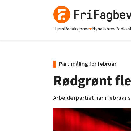
Hjem
Redaksjoner
Nyhetsbrev
Podkas
Partimåling for februar
Rødgrønt fle
Arbeiderpartiet har i februar 