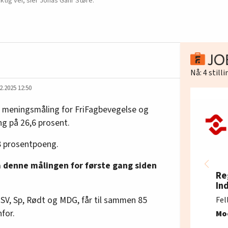
tig vei, sier Jonas Gahr Støre.
Nå:
4
still
2.2025 12:50
ns meningsmåling for FriFagbevegelse og
g på 26,6 prosent.
8 prosentpoeng.
på denne målingen for første gang siden
Re
In
 SV, Sp, Rødt og MDG, får til sammen 85
Fel
for.
Mo