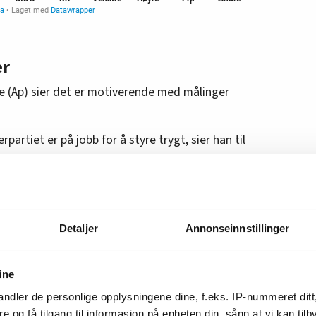
er
e (Ap) sier det er motiverende med målinger
derpartiet er på jobb for å styre trygt, sier han til
tyr noe for folk i hverdagen. Folk skal få bedre
Detaljer
Annonseinnstillinger
g bedre i skolen, vi skal få ned ventetidene i
g bekjempe kriminalitet og vold.
ine
 norske arbeidsplasser gjennom vår viktigste
ndler de personlige opplysningene dine, f.eks. IP-nummeret ditt
are på tryggheten i landet vårt gjennom nært
re og få tilgang til informasjon på enheten din, sånn at vi kan ti