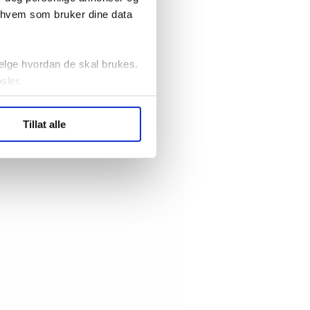
r hvem som bruker dine data
elge hvordan de skal brukes.
sler.
ler (cookies) for å lære
Tillat alle
ide statistikk.
artnere innenfor analyse og