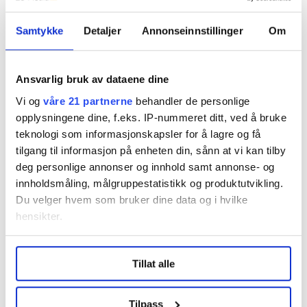
Samtykke
Detaljer
Annonseinnstillinger
Om
Regionleder Region Indre Øst
Ansvarlig bruk av dataene dine
Fellesforbundet
Moelv
Vi og
våre 21 partnerne
behandler de personlige
opplysningene dine, f.eks. IP-nummeret ditt, ved å bruke
teknologi som informasjonskapsler for å lagre og få
tilgang til informasjon på enheten din, sånn at vi kan tilby
deg personlige annonser og innhold samt annonse- og
innholdsmåling, målgruppestatistikk og produktutvikling.
Du velger hvem som bruker dine data og i hvilke
Flere saker
hensikter.
Under
mer info
kan du lese om hvordan dine personlige
Tillat alle
data behandles og hvordan du kan velge hvordan de skal
brukes. Du kan hele tiden endre eller trekke tilbake ditt
samtykke fra erklæringen om informasjonskapsler.
Tilpass