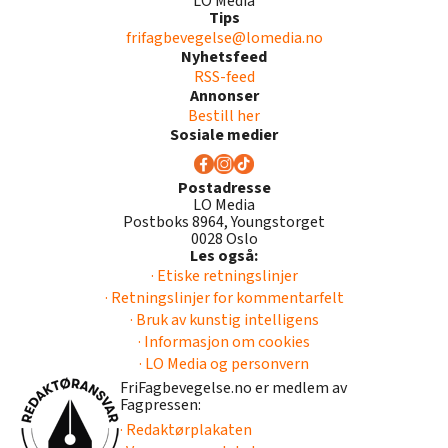
LO Media
Tips
frifagbevegelse@lomedia.no
Nyhetsfeed
RSS-feed
Annonser
Bestill her
Sosiale medier
Postadresse
LO Media
Postboks 8964, Youngstorget
0028 Oslo
Les også:
· Etiske retningslinjer
· Retningslinjer for kommentarfelt
· Bruk av kunstig intelligens
· Informasjon om cookies
· LO Media og personvern
FriFagbevegelse.no er medlem av
Fagpressen:
· Redaktørplakaten