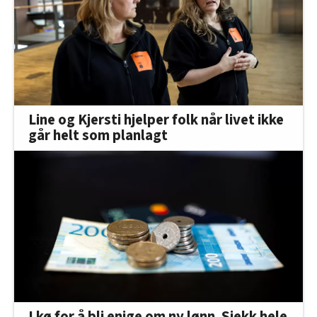
Line og Kjersti hjelper folk når livet ikke
går helt som planlagt
I kø for å bli enige om ny lønn. Sjekk hele