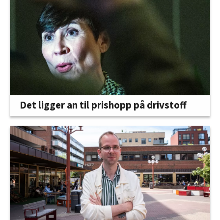
Det ligger an til prishopp på drivstoff