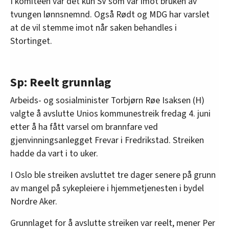
I komiteen var det kun SV som var imot bruken av
tvungen lønnsnemnd. Også Rødt og MDG har varslet
at de vil stemme imot når saken behandles i
Stortinget.
Sp: Reelt grunnlag
Arbeids- og sosialminister Torbjørn Røe Isaksen (H)
valgte å avslutte Unios kommunestreik fredag 4. juni
etter å ha fått varsel om brannfare ved
gjenvinningsanlegget Frevar i Fredrikstad. Streiken
hadde da vart i to uker.
I Oslo ble streiken avsluttet tre dager senere på grunn
av mangel på sykepleiere i hjemmetjenesten i bydel
Nordre Aker.
Grunnlaget for å avslutte streiken var reelt, mener Per