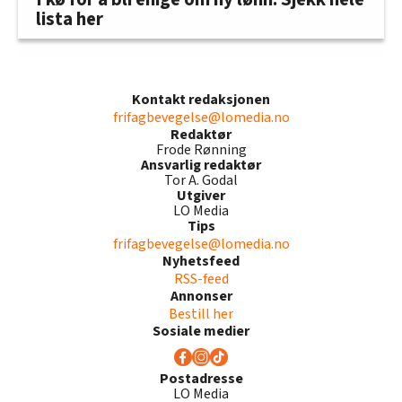
lista her
Kontakt redaksjonen
frifagbevegelse@lomedia.no
Redaktør
Frode Rønning
Ansvarlig redaktør
Tor A. Godal
Utgiver
LO Media
Tips
frifagbevegelse@lomedia.no
Nyhetsfeed
RSS-feed
Annonser
Bestill her
Sosiale medier
Postadresse
LO Media