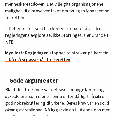
menneskerettsloven. Det ville gitt organisasjonene
mulighet til å prøve vedtaket om tvungen lønnsnemnd
for retten.
– Det er retten som burde vært arena for å vurdere
regjeringens avgjørelse, ikke Stortinget, sier Grande til
NTB.
Mye lest:
Regjeringen stoppet to streiker på kort tid:
– Nå må vi passe på streikeretten
– Gode argumenter
Blant de streikende var det svært mange lærere og
sykepleiere, som mener lønna er for dårlig til å sikre
god nok rekruttering til yrkene. Deres krav var en solid
økning av reallønna. Nå ligger de an til å ende opp med