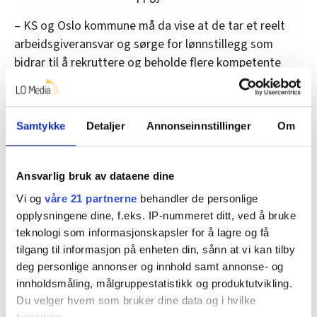
– KS og Oslo kommune må da vise at de tar et reelt
arbeidsgiveransvar og sørge for lønnstillegg som
bidrar til å rekruttere og beholde flere kompetente
folk med høyere utdanning. For å kunne gjøre dette,
må også kommuneøkonomien styrkes, sier han.
Samtykke
Detaljer
Annonseinnstillinger
Om
Denne artikkelen er
over fem år gammel
.
Ansvarlig bruk av dataene dine
Vi og
våre 21 partnerne
behandler de personlige
Streik
tvungen lønnsnemnd
Nyheter
opplysningene dine, f.eks. IP-nummeret ditt, ved å bruke
teknologi som informasjonskapsler for å lagre og få
lønnsoppgjøret
unio
tilgang til informasjon på enheten din, sånn at vi kan tilby
deg personlige annonser og innhold samt annonse- og
innholdsmåling, målgruppestatistikk og produktutvikling.
Du velger hvem som bruker dine data og i hvilke
Del artikkel