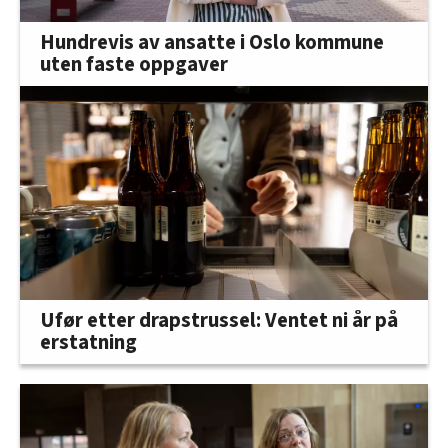
Hundrevis av ansatte i Oslo kommune
uten faste oppgaver
Ufør etter drapstrussel: Ventet ni år på
erstatning