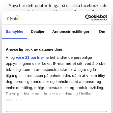
– Maya har delt oppfordringa på ei lukka facebook-side
med 12.000 følgere blant frisørene, så mange får i
hvert fall med seg budskapet, sier
fagforeningslederen.
Samtykke
Detaljer
Annonseinnstillinger
Om
Denne artikkelen er
over fem år gammel
.
Ansvarlig bruk av dataene dine
Vi og
våre 21 partnerne
behandler de personlige
opplysningene dine, f.eks. IP-nummeret ditt, ved å bruke
tariff
Lønn
frisør
maya renne
Nyheter
teknologi som informasjonskapsler for å lagre og få
tilgang til informasjon på enheten din, sånn at vi kan tilby
deg personlige annonser og innhold samt annonse- og
innholdsmåling, målgruppestatistikk og produktutvikling.
Del artikkel
Du velger hvem som bruker dine data og i hvilke
hensikter.
Under
mer info
kan du lese om hvordan dine personlige