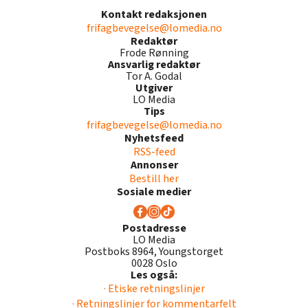
Kontakt redaksjonen
frifagbevegelse@lomedia.no
Redaktør
Frode Rønning
Ansvarlig redaktør
Tor A. Godal
Utgiver
LO Media
Tips
frifagbevegelse@lomedia.no
Nyhetsfeed
RSS-feed
Annonser
Bestill her
Sosiale medier
Postadresse
LO Media
Postboks 8964, Youngstorget
0028 Oslo
Les også:
· Etiske retningslinjer
· Retningslinjer for kommentarfelt