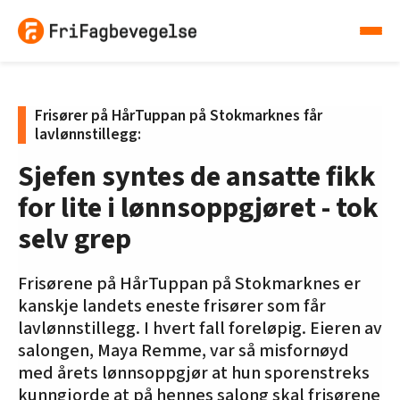
Frisører på HårTuppan på Stokmarknes får
lavlønnstillegg:
Sjefen syntes de ansatte fikk
for lite i lønnsoppgjøret - tok
selv grep
Frisørene på HårTuppan på Stokmarknes er
kanskje landets eneste frisører som får
lavlønnstillegg. I hvert fall foreløpig. Eieren av
salongen, Maya Remme, var så misfornøyd
med årets lønnsoppgjør at hun sporenstreks
kunngjorde at på hennes salong skal frisørene