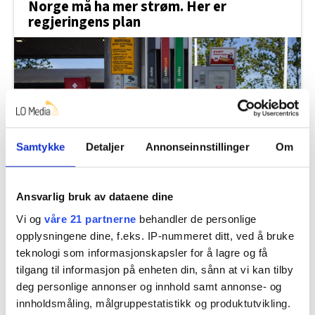
Norge må ha mer strøm. Her er
regjeringens plan
Samtykke
Detaljer
Annonseinnstillinger
Om
Ansvarlig bruk av dataene dine
Fortsatt ikke enige om drivstoff. Nytt
hastemøte fredag
Vi og
våre 21 partnerne
behandler de personlige
opplysningene dine, f.eks. IP-nummeret ditt, ved å bruke
teknologi som informasjonskapsler for å lagre og få
tilgang til informasjon på enheten din, sånn at vi kan tilby
deg personlige annonser og innhold samt annonse- og
innholdsmåling, målgruppestatistikk og produktutvikling.