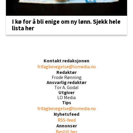
I kø for å bli enige om ny lønn. Sjekk hele
lista her
Kontakt redaksjonen
frifagbevegelse@lomedia.no
Redaktør
Frode Rønning
Ansvarlig redaktør
Tor A. Godal
Utgiver
LO Media
Tips
frifagbevegelse@lomedia.no
Nyhetsfeed
RSS-feed
Annonser
Bestill her