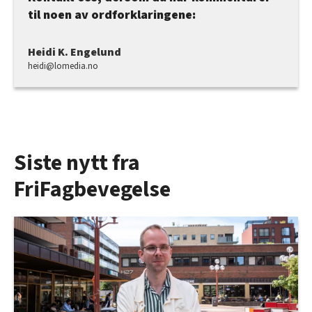
til noen av ordforklaringene:
Heidi K. Engelund
heidi@lomedia.no
Siste nytt fra
FriFagbevegelse