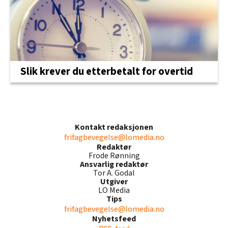
Slik krever du etterbetalt for overtid
Kontakt redaksjonen
frifagbevegelse@lomedia.no
Redaktør
Frode Rønning
Ansvarlig redaktør
Tor A. Godal
Utgiver
LO Media
Tips
frifagbevegelse@lomedia.no
Nyhetsfeed