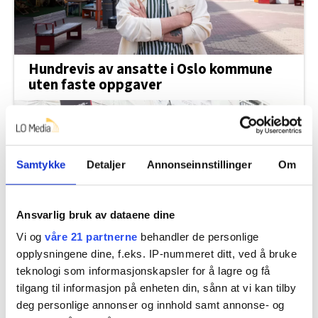
Hundrevis av ansatte i Oslo kommune
uten faste oppgaver
Samtykke
Detaljer
Annonseinnstillinger
Om
Ansvarlig bruk av dataene dine
Vi og
våre 21 partnerne
behandler de personlige
opplysningene dine, f.eks. IP-nummeret ditt, ved å bruke
Derfor kan det bli SAS-streik til helgen
teknologi som informasjonskapsler for å lagre og få
tilgang til informasjon på enheten din, sånn at vi kan tilby
deg personlige annonser og innhold samt annonse- og