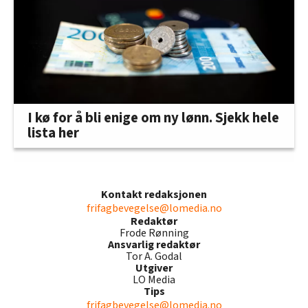
I kø for å bli enige om ny lønn. Sjekk hele
lista her
Kontakt redaksjonen
frifagbevegelse@lomedia.no
Redaktør
Frode Rønning
Ansvarlig redaktør
Tor A. Godal
Utgiver
LO Media
Tips
frifagbevegelse@lomedia.no