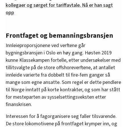
kollegaer og sørget for tariffavtale. Nå er han sagt
opp
Frontfaget og bemanningsbransjen
Innleieproporsjonene ved verftene går
bygningsbransjen i Oslo en høy gang. Høsten 2019
kunne Klassekampen fortelle, etter undersøkelser med
tillitsvalgte på de store offshoreverftene, at antallet
innleide varierte fra dobbelt til fire-fem ganger så
mange som egne ansatte. Som regel er dette pendlere
til Norge inntatt på korte kontrakter, og som har stått
for mesteparten av sysselsettingsveksten etter
finanskrisen.
Interessen for å fagorganisere seg faller tilsvarende.
De store lokomotivene på frontfaget krymper inn, og