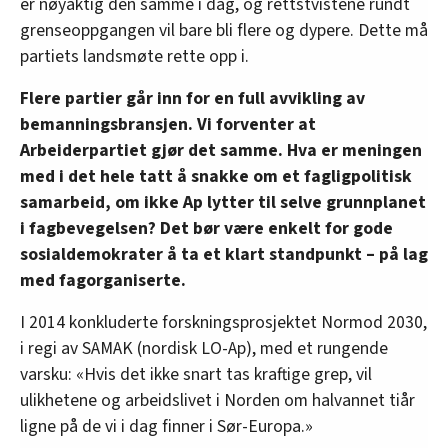
er nøyaktig den samme i dag, og rettstvistene rundt
grenseoppgangen vil bare bli flere og dypere. Dette må
partiets landsmøte rette opp i.
Flere partier går inn for en full avvikling av
bemanningsbransjen. Vi forventer at
Arbeiderpartiet gjør det samme. Hva er meningen
med i det hele tatt å snakke om et fagligpolitisk
samarbeid, om ikke Ap lytter til selve grunnplanet
i fagbevegelsen? Det bør være enkelt for gode
sosialdemokrater å ta et klart standpunkt – på lag
med fagorganiserte.
I 2014 konkluderte forskningsprosjektet Normod 2030,
i regi av SAMAK (nordisk LO-Ap), med et rungende
varsku: «Hvis det ikke snart tas kraftige grep, vil
ulikhetene og arbeidslivet i Norden om halvannet tiår
ligne på de vi i dag finner i Sør-Europa.»