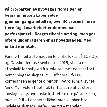
På brorparten av nybygga i Nordsjøen er
bemanningsselskaper selve
gjennomgangsmelodien, over 90 prosent innen
flere fag. Løsarbeidet er dermed nær
perfeksjonert i Norges rikeste næring, men går
oftere under radaren enn i hovedstaden. Med
enkelte unntak.
Parallelt med at temaet innleie fikk fokus på LOs Olje
og Gasskonferanse senhøsten 2019, starta et
storskala lønnstyveri fra ledelsen mot de ansatte i
bemanningsselskapet IMO Offshore. På LO-
konferansen erkjente direktør i Petroleumstilsynet
Anne Myhrvold at det nok fantes et relativt stort
innslag av systematiske lovbrytere ute på sokkelen,
men at Ptil – i desperat likhet med klubben hos
innleieselskapet (Kaefer Energy) – manglet