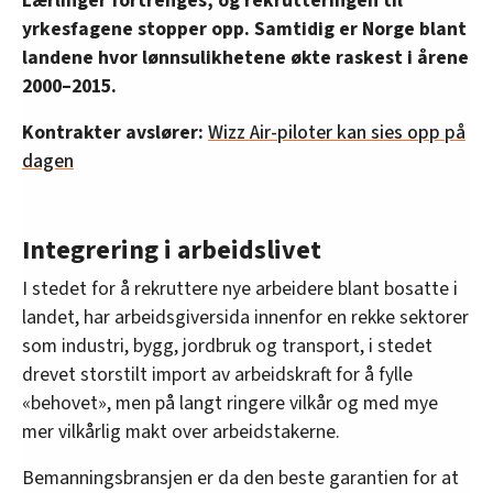
Lærlinger fortrenges, og rekrutteringen til
yrkesfagene stopper opp. Samtidig er Norge blant
landene hvor lønnsulikhetene økte raskest i årene
2000–2015.
Kontrakter avslører:
Wizz Air-piloter kan sies opp på
dagen
Integrering i arbeidslivet
I stedet for å rekruttere nye arbeidere blant bosatte i
landet, har arbeidsgiversida innenfor en rekke sektorer
som industri, bygg, jordbruk og transport, i stedet
drevet storstilt import av arbeidskraft for å fylle
«behovet», men på langt ringere vilkår og med mye
mer vilkårlig makt over arbeidstakerne.
Bemanningsbransjen er da den beste garantien for at