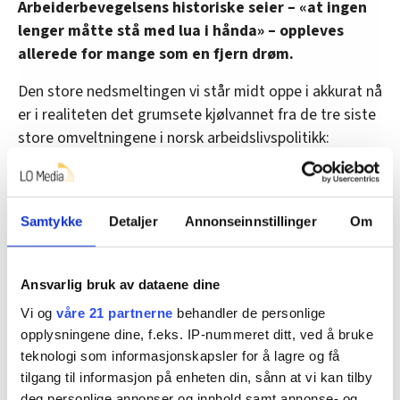
Arbeiderbevegelsens historiske seier – «at ingen
lenger måtte stå med lua i hånda» – oppleves
allerede for mange som en fjern drøm.
Den store nedsmeltingen vi står midt oppe i akkurat nå
er i realiteten det grumsete kjølvannet fra de tre siste
store omveltningene i norsk arbeidslivspolitikk:
• Tapet av kontrollen over arbeidslivet som følge av
EØS-tilslutningen i 1994 som Ap støtta.
Samtykke
Detaljer
Annonseinnstillinger
Om
• Frislippet av bemanningsbransjen i 1999/2000 som Ap
deltok i, rettslig «sementert» i 2012 gjennom
vikarbyrådirektivet som Ap også støtta,
Ansvarlig bruk av dataene dine
Vi og
våre 21 partnerne
behandler de personlige
• Utvidelsen og den videre dereguleringen av det
opplysningene dine, f.eks. IP-nummeret ditt, ved å bruke
felleseuropeiske arbeidsmarkedet fra og med 2004
teknologi som informasjonskapsler for å lagre og få
(hvor Ap først var imot at vi i det hele tatt skulle ha
tilgang til informasjon på enheten din, sånn at vi kan tilby
overgangsregler for nye land).
deg personlige annonser og innhold samt annonse- og