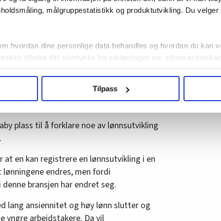
holdsmåling, målgruppestatistikk og produktutvikling. Du velge
 har sørget for har festet seg i
SK viser at dette ikke er korrekt. Det er
pene med lavest utdanning som kommer
om hvordan dine personlige data behandles og hvordan du kan v
tte, mener Rønning-Aaby at vi løper
 trekke tilbake ditt samtykke fra erklæringen om informasjonskap
agbevegelse.no, hk-nytt.no og fontene.no bruker informasjonskaps
Tilpass
ukt slik at vi tilby relevant innhold, tilpassede annonser og utarbe
ekten
m hvordan du bruker nettstedet med LO Medias egne samarbeidsp
 i oversikten lengre ned på denne siden.
aby plass til å forklare noe av lønnsutvikling
.
t en kan registrere en lønnsutvikling i en
 lønningene endres, men fordi
 denne bransjen har endret seg.
ed lang ansiennitet og høy lønn slutter og
e yngre arbeidstakere. Da vil