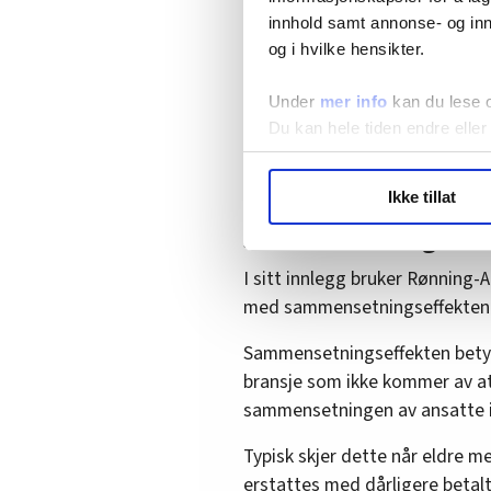
innhold samt annonse- og inn
Dette er en påstand som Unio
og i hvilke hensikter.
offentligheten.
Tallene fra TB
fagarbeidergruppene og grup
Under
mer info
kan du lese 
dårligst ut. Når vi påpeker de
Du kan hele tiden endre eller
arbeidsgivernes ærend.
LO Medias publikasjoner frif
Ikke tillat
hvordan våre nettsider blir br
Sammensetningseff
Vi deler bare informasjon o
annonsering. Disse er angitt
I sitt innlegg bruker Rønning-A
med sammensetningseffekten
Sammensetningseffekten betyr a
bransje som ikke kommer av at
sammensetningen av ansatte i
Typisk skjer dette når eldre m
erstattes med dårligere betalt