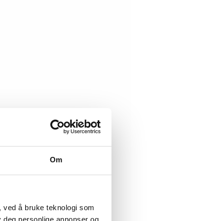
Om
, ved å bruke teknologi som
lby deg personlige annonser og