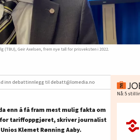
g (TBU), Geir Axelsen, frem nye tall for prisveksten i 2022.
nd inn debattinnlegg til debatt@lomedia.no
Nå:
5
still
da enn å få fram mest mulig fakta om
or tariffoppgjøret, skriver journalist
il Unios Klemet Rønning Aaby.