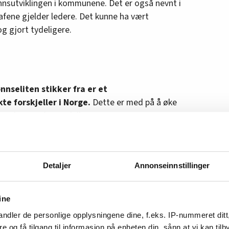
nnsutviklingen i kommunene. Det er også nevnt i
afene gjelder ledere. Det kunne ha vært
og gjort tydeligere.
nnseliten stikker fra er et
e forskjeller i Norge.
Dette er med på å øke
ave den norske modellen.
orskjellene er det også viktig at de som har den
 lønnstilleggene. Min artikkel viser at det er det
. De med de laveste lønningene har hatt den
Detaljer
Annonseinnstillinger
rerne og sykepleierne som lønnsvinnere er at
ine
 bilde i offentligheten at det er disse gruppene
ndler de personlige opplysningene dine, f.eks. IP-nummeret ditt
re og få tilgang til informasjon på enheten din, sånn at vi kan ti