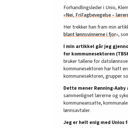
Forhandlingsleder i Unio, Klem
«Nei, FriFagbevegelse – lærer
Her trekker han fram min artik
blant lønnsvinnerne i fjor
», so
I min artikkel går jeg gjen
for kommunesektoren (TBSK
bruker tallene for datolønnsvek
kommunesektoren har hatt en b
kommunesektoren, grupper som
Dette mener Rønning-Aaby at
sammenlignet lærerne og sykep
kommuneansatte, kommunale le
lønnsavtaler.
Jeg er helt enig med Unios f