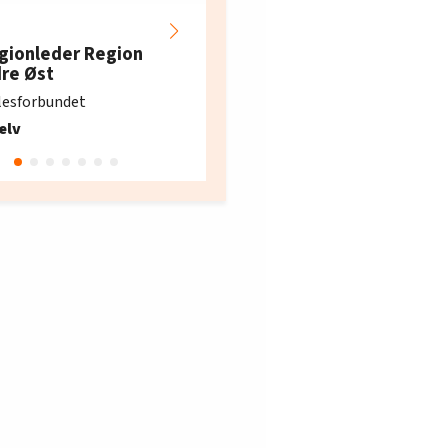
Hotell- og
restaurantarbeidern
gionleder Region
e i Oslo og Akershus
dre Øst
søker ny kontorlede
lesforbundet
Fellesforbundet avdeling
elv
10
Oslo