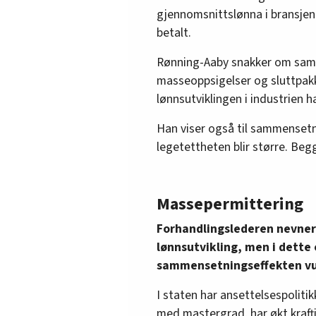
gjennomsnittslønna i bransjen 
betalt.
Rønning-Aaby snakker om samm
masseoppsigelser og sluttpakke
lønnsutviklingen i industrien h
Han viser også til sammensetn
legetettheten blir større. Beg
Massepermittering
Forhandlingslederen nevner
lønnsutvikling, men i dette
sammensetningseffekten vu
I staten har ansettelsespolit
med mastergrad, har økt kraft