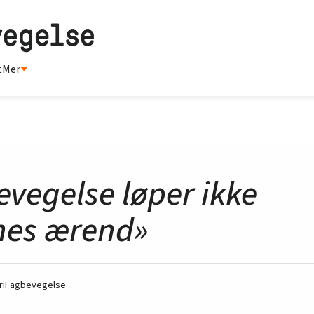
t
Mer
evegelse løper ikke
nes ærend»
 FriFagbevegelse