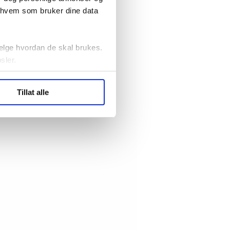
r hvem som bruker dine data
elge hvordan de skal brukes.
sler.
ler (cookies) for å lære
Tillat alle
ide statistikk.
artnere innenfor analyse og