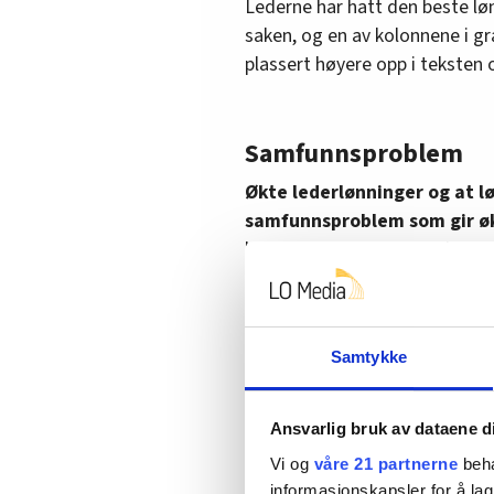
Lederne har hatt den beste lø
saken, og en av kolonnene i gr
plassert høyere opp i teksten 
Samfunnsproblem
Økte lederlønninger og at lø
samfunnsproblem som gir økt
lønnsforskjellene, og undergr
Men hvis en skal minske lønnsf
dårligste lønna, får de største
motsatte som holder på å skje
Samtykke
dårligste lønnsutviklingen.
Et poeng med å trekke fram læ
Ansvarlig bruk av dataene d
det har dannet seg et feilaktig
Vi og
våre 21 partnerne
beha
som har kommet dårligst ut.
informasjonskapsler for å lag