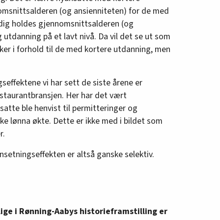
omsnittsalderen (og ansienniteten) for de med
dig holdes gjennomsnittsalderen (og
 utdanning på et lavt nivå. Da vil det se ut som
r i forhold til de med kortere utdanning, men
seffektene vi har sett de siste årene er
restaurantbransjen. Her har det vært
atte ble henvist til permitteringer og
e lønna økte. Dette er ikke med i bildet som
r.
etningseffekten er altså ganske selektiv.
ige i Rønning-Aabys historieframstilling er