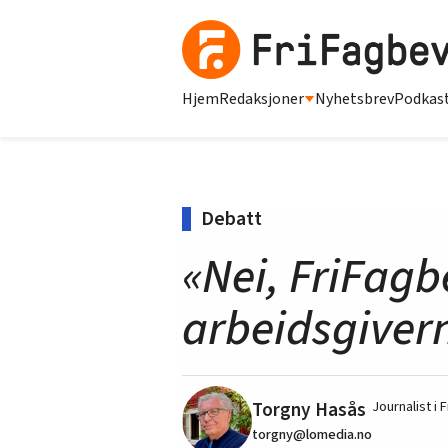
Hjem
Redaksjoner
Nyhetsbrev
Podkas
Debatt
«Nei, FriFagb
arbeidsgiver
Torgny Hasås
Journalist i
torgny@lomedia.no