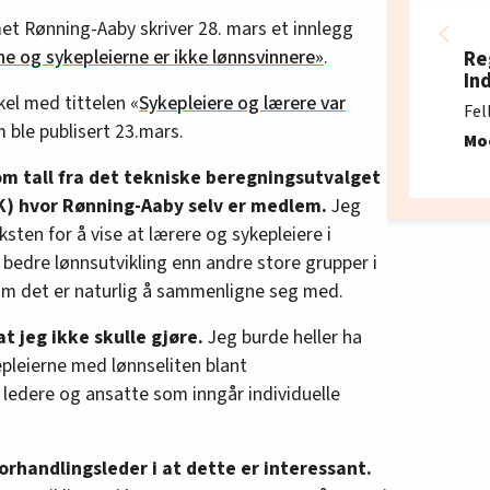
et Rønning-Aaby skriver 28. mars et innlegg
ne og sykepleierne er ikke lønnsvinnere»
.
Re
In
kel med tittelen «
Sykepleiere og lærere var
Fel
m ble publisert 23.mars.
Mo
nom tall fra det tekniske beregningsutvalget
) hvor Rønning-Aaby selv er medlem.
Jeg
sten for å vise at lærere og sykepleiere i
edre lønnsutvikling enn andre store grupper i
 det er naturlig å sammenligne seg med.
 jeg ikke skulle gjøre.
Jeg burde heller ha
leierne med lønnseliten blant
dere og ansatte som inngår individuelle
orhandlingsleder i at dette er interessant.