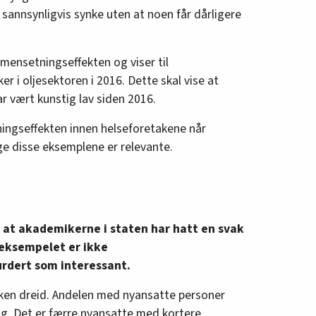
sannsynligvis synke uten at noen får dårligere
ensetningseffekten og viser til
r i oljesektoren i 2016. Dette skal vise at
ar vært kunstig lav siden 2016.
ingseffekten innen helseforetakene når
ge disse eksemplene er relevante.
 at akademikerne i staten har hatt en svak
 eksempelet er ikke
rdert som interessant.
ikken dreid. Andelen med nyansatte personer
ig. Det er færre nyansatte med kortere