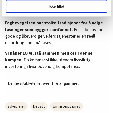
LO Medias publikasjoner frifagbevegelse.no, hk-nytt.no
press enn noen gang. Hvis frontfaget skal beholde sin
Ikke tillat
og fontene.no bruker informasjonskapsler (cookies) for å
legitimitet må det trygge samfunnet, ikke status quo.
lære hvordan våre nettsider blir brukt slik at vi tilby
relevant innhold, tilpassede annonser og utarbeide
Fagbevegelsen har stolte tradisjoner for å velge
statistikk.
løsninger som bygger samfunnet.
Folks behov for
Vi deler bare informasjon om hvordan du bruker
gode og likeverdige velferdstjenester er en reell
nettstedet med LO Medias egne samarbeidspartnere
utfordring som må løses.
innenfor analyse og annonsering. Disse er angitt i
oversikten lengre ned på denne siden.
Vi håper LO vil stå sammen med oss i denne
kampen.
Da kommer vi ikke utenom livsviktig
investering i livsnødvendig kompetanse.
Denne artikkelen er
over fire år gammel
.
sykepleier
Debatt
lønnsoppgjøret