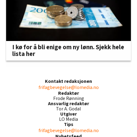
I kø for å bli enige om ny lønn. Sjekk hele
lista her
Kontakt redaksjonen
frifagbevegelse@lomedia.no
Redaktør
Frode Rønning
Ansvarlig redaktør
Tor A. Godal
Utgiver
LO Media
Tips
frifagbevegelse@lomedia.no
Nyhetsfeed