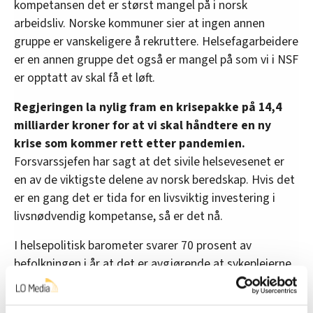
kompetansen det er størst mangel på i norsk
arbeidsliv. Norske kommuner sier at ingen annen
gruppe er vanskeligere å rekruttere. Helsefagarbeidere
er en annen gruppe det også er mangel på som vi i NSF
er opptatt av skal få et løft.
Regjeringen la nylig fram en krisepakke på 14,4
milliarder kroner for at vi skal håndtere en ny
krise som kommer rett etter pandemien.
Forsvarssjefen har sagt at det sivile helsevesenet er
en av de viktigste delene av norsk beredskap. Hvis det
er en gang det er tida for en livsviktig investering i
livsnødvendig kompetanse, så er det nå.
I helsepolitisk barometer svarer 70 prosent av
befolkningen i år at det er avgjørende at sykepleierne
prioriteres i lønnsoppgjøret, bare 14 prosent mener
dette truer samarbeidet i norsk arbeidsliv.