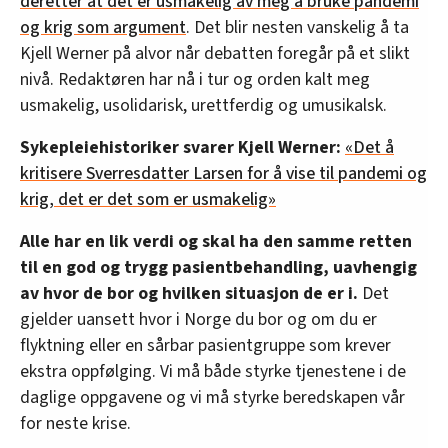
deretter at det er usmakelig av meg å bruke pandemi
og krig som argument
. Det blir nesten vanskelig å ta
Kjell Werner på alvor når debatten foregår på et slikt
nivå. Redaktøren har nå i tur og orden kalt meg
usmakelig, usolidarisk, urettferdig og umusikalsk.
Sykepleiehistoriker svarer Kjell Werner:
«Det å
kritisere Sverresdatter Larsen for å vise til pandemi og
krig, det er det som er usmakelig»
Alle har en lik verdi og skal ha den samme retten
til en god og trygg pasientbehandling, uavhengig
av hvor de bor og hvilken situasjon de er i.
Det
gjelder uansett hvor i Norge du bor og om du er
flyktning eller en sårbar pasientgruppe som krever
ekstra oppfølging. Vi må både styrke tjenestene i de
daglige oppgavene og vi må styrke beredskapen vår
for neste krise.