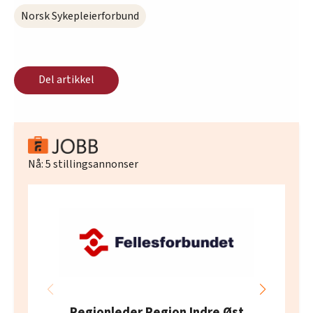
Norsk Sykepleierforbund
Del artikkel
Nå:
5
stillingsannonser
Regionleder Region Indre Øst