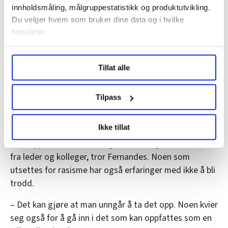
innholdsmåling, målgruppestatistikk og produktutvikling.
Du velger hvem som bruker dine data og i hvilke
hensikter.
Under
mer info
kan du lese om hvordan dine personlige
Tillat alle
data behandles og hvordan du kan velge hvordan de skal
brukes. Du kan hele tiden endre eller trekke tilbake ditt
Ariana Guilherme Fernandes, førsteamanuensis ved Institutt for
samtykke fra erklæringen om informasjonskapsler.
Tilpass
sosialfag på OsloMet.
Anne M. Odland
LO Medias publikasjoner frifagbevegelse.no, hk-nytt.no
Ikke tillat
I den grad man som sosialarbeider tar det opp, kan
og fontene.no bruker informasjonskapsler (cookies) for å
man oppleve at det blir bagatellisert og bortforklart
lære hvordan våre nettsider blir brukt slik at vi tilby
relevant innhold, tilpassede annonser og utarbeide
fra leder og kolleger, tror Fernandes. Noen som
statistikk.
utsettes for rasisme har også erfaringer med ikke å bli
Vi deler bare informasjon om hvordan du bruker
trodd.
nettstedet med LO Medias egne samarbeidspartnere
– Det kan gjøre at man unngår å ta det opp. Noen kvier
innenfor analyse og annonsering. Disse er angitt i
oversikten lengre ned på denne siden.
seg også for å gå inn i det som kan oppfattes som en