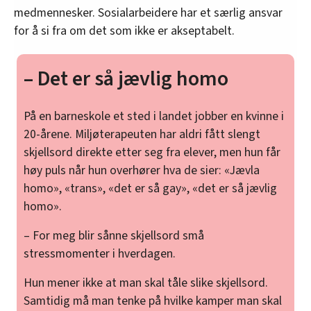
medmennesker. Sosialarbeidere har et særlig ansvar
for å si fra om det som ikke er akseptabelt.
– Det er så jævlig homo
På en barneskole et sted i landet jobber en kvinne i
20-årene. Miljøterapeuten har aldri fått slengt
skjellsord direkte etter seg fra elever, men hun får
høy puls når hun overhører hva de sier: «Jævla
homo», «trans», «det er så gay», «det er så jævlig
homo».
– For meg blir sånne skjellsord små
stressmomenter i hverdagen.
Hun mener ikke at man skal tåle slike skjellsord.
Samtidig må man tenke på hvilke kamper man skal