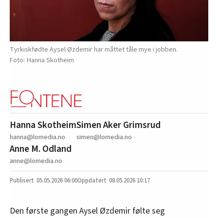
Tyrkiskfødte Aysel Øzdemir har måttet tåle mye i jobben.
Hanna Skotheim
Hanna Skotheim
Simen Aker Grimsrud
hanna@lomedia.no
simen@lomedia.no
Anne M. Odland
anne@lomedia.no
05.05.2026
06:00
08.05.2026 10:17
Den første gangen Aysel Øzdemir følte seg