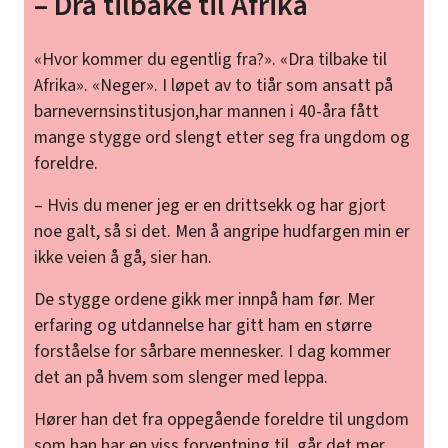
– Dra tilbake til Afrika
«Hvor kommer du egentlig fra?». «Dra tilbake til
Afrika». «Neger». I løpet av to tiår som ansatt på
barnevernsinstitusjon,har mannen i 40-åra fått
mange stygge ord slengt etter seg fra ungdom og
foreldre.
– Hvis du mener jeg er en drittsekk og har gjort
noe galt, så si det. Men å angripe hudfargen min er
ikke veien å gå, sier han.
De stygge ordene gikk mer innpå ham før. Mer
erfaring og utdannelse har gitt ham en større
forståelse for sårbare mennesker. I dag kommer
det an på hvem som slenger med leppa.
Hører han det fra oppegående foreldre til ungdom
som han har en viss forventning til, går det mer