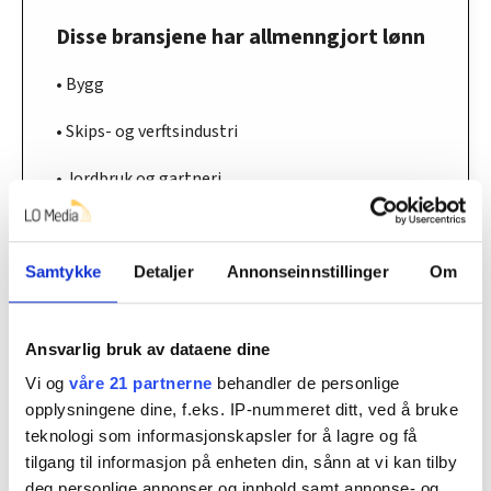
Disse bransjene har allmenngjort lønn
• Bygg
• Skips- og verftsindustri
• Jordbruk og gartneri
• Renhold
• Fiskeindustri
Samtykke
Detaljer
Annonseinnstillinger
Om
• Elektrofagene unntatt offshore
Ansvarlig bruk av dataene dine
• Godstransport på vei
Vi og
våre 21 partnerne
behandler de personlige
opplysningene dine, f.eks. IP-nummeret ditt, ved å bruke
• Turbuss-sjåfører
teknologi som informasjonskapsler for å lagre og få
• Overnatting, servering, catering
tilgang til informasjon på enheten din, sånn at vi kan tilby
deg personlige annonser og innhold samt annonse- og