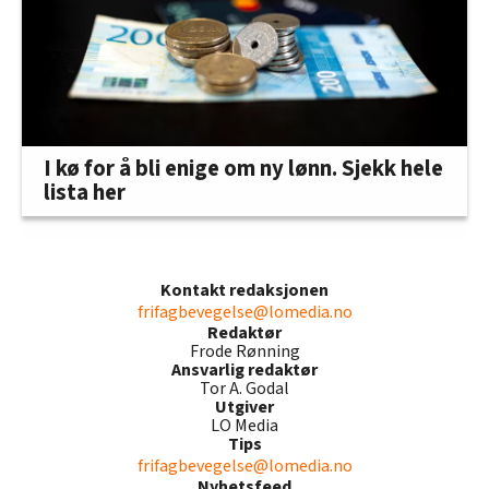
I kø for å bli enige om ny lønn. Sjekk hele
lista her
Kontakt redaksjonen
frifagbevegelse@lomedia.no
Redaktør
Frode Rønning
Ansvarlig redaktør
Tor A. Godal
Utgiver
LO Media
Tips
frifagbevegelse@lomedia.no
Nyhetsfeed