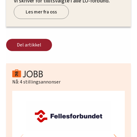
Vi skriver for tillitsvalgte i alle LO-forbund.
Les mer fra oss
Del artikkel
Nå:
4
stillingsannonser