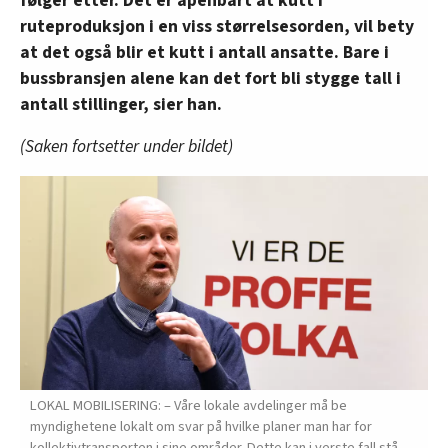
følger etter. Det er åpenbart at kutt i
ruteproduksjon i en viss størrelsesorden, vil bety
at det også blir et kutt i antall ansatte. Bare i
bussbransjen alene kan det fort bli stygge tall i
antall stillinger, sier han.
(Saken fortsetter under bildet)
LOKAL MOBILISERING: – Våre lokale avdelinger må be
myndighetene lokalt om svar på hvilke planer man har for
kollektivtransporten i sine områder. Dette kan i verste fall stå