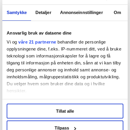
– Dette kan i verste fall stå om veldig mange
Samtykke
Detaljer
Annonseinnstillinger
Om
arbeidsplasser over hele landet, poengterer Dag-
Einar Sivertsen.
Ansvarlig bruk av dataene dine
Fått med deg denne?
Sjefen var lei av Adrian, sa ham
Vi og
våre 21 partnerne
behandler de personlige
opp og skyldte på skulking
opplysningene dine, f.eks. IP-nummeret ditt, ved å bruke
teknologi som informasjonskapsler for å lagre og få
tilgang til informasjon på enheten din, sånn at vi kan tilby
Prognosene er nedjustert
deg personlige annonser og innhold samt annonse- og
Pressevakt Sofie Bruun i Ruter, skriver til Magasinet for
innholdsmåling, målgruppestatistikk og produktutvikling.
Du velger hvem som bruker dine data og i hvilke
fagorganiserte at det ikke er besluttet noen tiltak.
hensikter.
– Prognosene er også nedjustert, gitt den store
usikkerheten knyttet til hvor lenge pandemien
Under
mer info
kan du lese om hvordan dine personlige
Tillat alle
med gjeldende restriksjoner vil vare
, forteller hun,
data behandles og hvordan du kan velge hvordan de skal
brukes. Du kan hele tiden endre eller trekke tilbake ditt
uten å ville konkretisere hvilke prognoser Ruter jobber
samtykke fra erklæringen om informasjonskapsler.
ut fra nå.
Tilpass