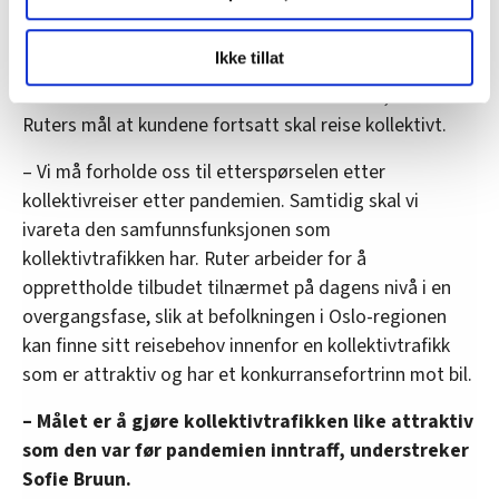
Bruun forklarer at selv om pandemien har gitt
LO Medias publikasjoner frifagbevegelse.no, hk-nytt.no
Ikke tillat
kollektivtransporten økonomiske utfordringer, og
og fontene.no bruker informasjonskapsler (cookies) for å
lære hvordan våre nettsider blir brukt slik at vi tilby
reisemønstrene kan bli annerledes framover, så er
relevant innhold, tilpassede annonser og utarbeide
Ruters mål at kundene fortsatt skal reise kollektivt.
statistikk.
– Vi må forholde oss til etterspørselen etter
Vi deler bare informasjon om hvordan du bruker
kollektivreiser etter pandemien. Samtidig skal vi
nettstedet med LO Medias egne samarbeidspartnere
innenfor analyse og annonsering. Disse er angitt i
ivareta den samfunnsfunksjonen som
oversikten lengre ned på denne siden.
kollektivtrafikken har. Ruter arbeider for å
opprettholde tilbudet tilnærmet på dagens nivå i en
overgangsfase, slik at befolkningen i Oslo-regionen
kan finne sitt reisebehov innenfor en kollektivtrafikk
som er attraktiv og har et konkurransefortrinn mot bil.
– Målet er å gjøre kollektivtrafikken like attraktiv
som den var før pandemien inntraff, understreker
Sofie Bruun.