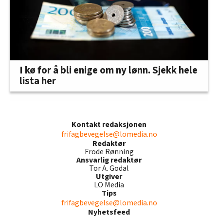
I kø for å bli enige om ny lønn. Sjekk hele
lista her
Kontakt redaksjonen
frifagbevegelse@lomedia.no
Redaktør
Frode Rønning
Ansvarlig redaktør
Tor A. Godal
Utgiver
LO Media
Tips
frifagbevegelse@lomedia.no
Nyhetsfeed