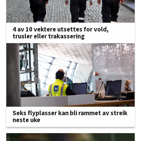
4 av 10 vektere utsettes for vold,
trusler eller trakassering
Seks flyplasser kan bli rammet av streik
neste uke