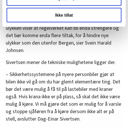
– Da jeg begynte var det nærmest ikke noen
LO Medias publikasjoner frifagbevegelse.no, hk-nytt.no
sikkerhetsregler i det hele tatt. Nå er det blitt
Ikke tillat
og fontene.no bruker informasjonskapsler (cookies) for å
vanskeligere å gjøre menneskelige feil, men den
lære hvordan våre nettsider blir brukt slik at vi tilby
ulykken viser at regelverket kan bli enda strengere og
relevant innhold, tilpassede annonser og utarbeide
det bør komme enda flere tiltak, for å hindre nye
statistikk.
ulykker som den utenfor Bergen, sier Svein Harald
Vi deler bare informasjon om hvordan du bruker
Johnsen.
nettstedet med LO Medias egne samarbeidspartnere
innenfor analyse og annonsering. Disse er angitt i
Sivertsen mener de tekniske mulighetene ligger der.
oversikten lengre ned på denne siden.
– Sikkerhetssystemene på nyere personbiler gjør at
bilen ikke vil gå om du har glemt elementære ting. Det
bør det være mulig å få til på lastebiler med kraner
også. Hvis krana ikke er på plass, så skal det ikke være
mulig å kjøre. Vi må gjøre det som er mulig for å varsle
og stoppe sjåføren fra å kjøre dersom ikke alt er på
stell, avslutter Dag-Einar Sivertsen.