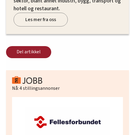
sektor, blant annet industri, bygg, transport og
hotell og restaurant.
Les mer fra oss
Del artikkel
Nå:
4
stillingsannonser