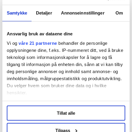
vi ser blant annet ved Bygdøylokket i Oslo at for høye
lastebiler overser advarslene. Maksimal lovlig fri høyde
Samtykke
Detaljer
Annonseinnstillinger
Om
for et kjøretøy er 4,5 meter, men har du glemt å ta ned
krana, er du fort høyere enn det, minner han om.
Ansvarlig bruk av dataene dine
Det er heller ikke noe forbud om å kjøre med
Vi og
våre 21 partnerne
behandler de personlige
totalhøyde på mer enn 4,5 meter, men da må det
opplysningene dine, f.eks. IP-nummeret ditt, ved å bruke
ekstra merking til.
teknologi som informasjonskapsler for å lagre og få
tilgang til informasjon på enheten din, sånn at vi kan tilby
– Da må jo også sjåføren planlegge ruta slik at man
deg personlige annonser og innhold samt annonse- og
unngår broer eller underganger som er så lave at man
innholdsmåling, målgruppestatistikk og produktutvikling.
ikke kan passere, påpeker Johnsen.
Du velger hvem som bruker dine data og i hvilke
hensikter.
– Reglene kan bli enda strengere
Under
mer info
kan du lese om hvordan dine personlige
Tillat alle
data behandles og hvordan du kan velge hvordan de skal
Han forteller at ulykken utenfor Bergen ble diskutert
brukes. Du kan hele tiden endre eller trekke tilbake ditt
blant sjåførene på Transportsentralen.
samtykke fra erklæringen om informasjonskapsler.
Tilpass