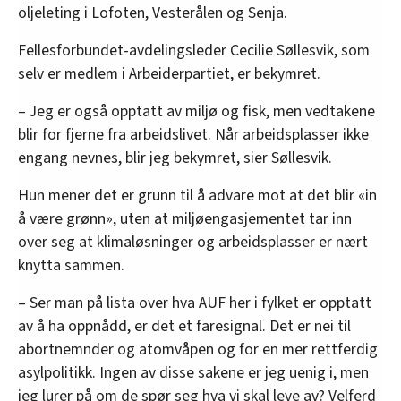
oljeleting i Lofoten, Vesterålen og Senja.
Fellesforbundet-avdelingsleder Cecilie Søllesvik, som
selv er medlem i Arbeiderpartiet, er bekymret.
– Jeg er også opptatt av miljø og fisk, men vedtakene
blir for fjerne fra arbeidslivet. Når arbeidsplasser ikke
engang nevnes, blir jeg bekymret, sier Søllesvik.
Hun mener det er grunn til å advare mot at det blir «in
å være grønn», uten at miljøengasjementet tar inn
over seg at klimaløsninger og arbeidsplasser er nært
knytta sammen.
– Ser man på lista over hva AUF her i fylket er opptatt
av å ha oppnådd, er det et faresignal. Det er nei til
abortnemnder og atomvåpen og for en mer rettferdig
asylpolitikk. Ingen av disse sakene er jeg uenig i, men
jeg lurer på om de spør seg hva vi skal leve av? Velferd