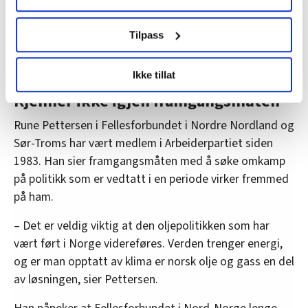
dette ofte her på kontoret, og konklusjonen er at
brukes. Du kan hele tiden endre eller trekke tilbake ditt
Arbeiderpartiet snart ikke er noe parti for arbeidsfolk,
samtykke fra erklæringen om informasjonskapsler.
Tilpass
for det er jo ikke arbeidsfolk igjen der.
LO Medias publikasjoner frifagbevegelse.no, hk-nytt.no
Ikke tillat
og fontene.no bruker informasjonskapsler (cookies) for å
lære hvordan våre nettsider blir brukt slik at vi tilby
Kjenner ikke igjen framgangsmåten
relevant innhold, tilpassede annonser og utarbeide
Rune Pettersen i Fellesforbundet i Nordre Nordland og
statistikk.
Sør-Troms har vært medlem i Arbeiderpartiet siden
Vi deler bare informasjon om hvordan du bruker
1983. Han sier framgangsmåten med å søke omkamp
nettstedet med LO Medias egne samarbeidspartnere
på politikk som er vedtatt i en periode virker fremmed
innenfor analyse og annonsering. Disse er angitt i
oversikten lengre ned på denne siden.
på ham.
– Det er veldig viktig at den oljepolitikken som har
vært ført i Norge videreføres. Verden trenger energi,
og er man opptatt av klima er norsk olje og gass en del
av løsningen, sier Pettersen.