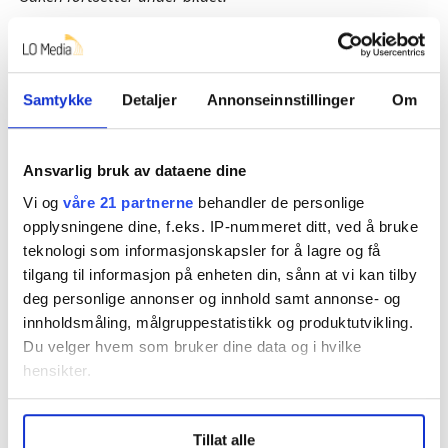
Samtykke
Detaljer
Annonseinnstillinger
Om
Ansvarlig bruk av dataene dine
Vi og
våre 21 partnerne
behandler de personlige
opplysningene dine, f.eks. IP-nummeret ditt, ved å bruke
teknologi som informasjonskapsler for å lagre og få
tilgang til informasjon på enheten din, sånn at vi kan tilby
deg personlige annonser og innhold samt annonse- og
Magne Glimdal fikk nok av Arbeiderpartiets vingling for et år
innholdsmåling, målgruppestatistikk og produktutvikling.
siden.
Du velger hvem som bruker dine data og i hvilke
Sissel M. Rasmussen
hensikter.
– Det er flott om tillitsvalgte samler seg og forsøker
Under
mer info
kan du lese om hvordan dine personlige
der de har mulighet til innflytelse, men vi diskuterer
Tillat alle
data behandles og hvordan du kan velge hvordan de skal