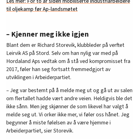
Les mer: For to år siden mobiliserte industriarbeidere
til oljekamp før Ap-landsmøtet
– Kjenner meg ikke igjen
Blant dem er Richard Storevik, klubbleder på verftet
Leirvik AS på Stord. Selv om han nylig var med på
Hordaland Aps vedtak om å stå ved kompromisset fra
2017, føler han seg fortsatt fremmedgjort av
utviklingen i Arbeiderpartiet.
– Jeg var bestemt på å melde meg ut og gå ut av salen
om flertallet hadde vært andre veien. Heldigvis ble det
ikke sånn. Men jeg skjønner de som likevel har valgt å
melde seg ut. Vi orker ikke mer, vi føler oss hånet. Jeg
begynner å miste følelsen av å være hjemme i
Arbeiderpartiet, sier Storevik.