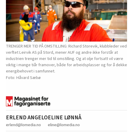
TRENGER MER TID PÅ OMSTILLING: Richard Storevik, klubbleder ved
verftet Leirvik AS på Stord, mener AUF og andre ikke forstår at
industrien trenger mer tid til omstilling. Og at olje fortsatt vil være
viktig i mange tiår framover, både for arbeidsplasser og for å dekke
energibehovet i samfunnet.
Håvard Sæbø
ERLEND ANGELO
ELINE LØNNÅ
erlend@lomedia.no
eline@lomedia.no