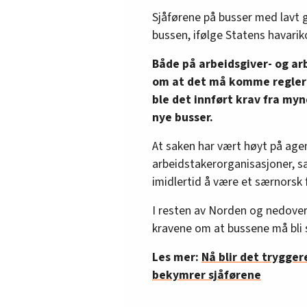
Sjåførene på busser med lavt g
bussen, ifølge Statens havari
Både på arbeidsgiver- og ar
om at det må komme regler s
ble det innført krav fra my
nye busser.
At saken har vært høyt på age
arbeidstakerorganisasjoner, s
imidlertid å være et særnorsk
I resten av Norden og nedove
kravene om at bussene må bli s
Les mer:
Nå blir det trygger
bekymrer sjåførene