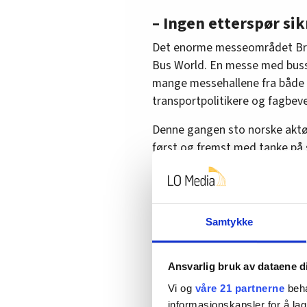
– Ingen etterspør si
Det enorme messeområdet Brus
Bus World. En messe med busser
mange messehallene fra både 
transportpolitikere og fagbev
Denne gangen sto norske aktør
først og fremst med tanke på s
Filip Nolf, produktsjef for b
bussprodusenten Van Hool, s
fagorganiserte at det ikke 
Samtykke
sikkerhetssystemer som besk
kunder.
Ansvarlig bruk av dataene d
Han understreket at han ikke v
Vi og
våre 21 partnerne
beha
komme i form av et regelverk 
informasjonskapsler for å lag