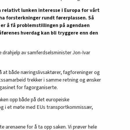
n relativt lunken interesse i Europa for vårt
a forsterkninger rundt førerplassen. Så
er å få problemstillingen på agendaen
jåførenes hverdag kan bli tryggere enn den
je drahjelp av samferdselsminister Jon-Ivar
å at både næringslivsaktører, fagforeninger og
tssamarbeid trekker i samme retning og ønsker
gasinet for fagorganiserte.
saken opp både på det europeiske
 og i et møte med EUs transportkommissær,
ste arenaene for å ta opp saken. Vi prøver hele