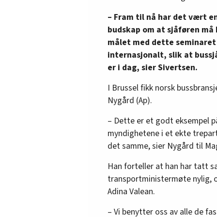
– Fram til nå har det vært e
budskap om at sjåføren må h
målet med dette seminaret 
internasjonalt, slik at buss
er i dag, sier Sivertsen.
I Brussel fikk norsk bussbrans
Nygård (Ap).
– Dette er et godt eksempel p
myndighetene i et ekte trepar
det samme, sier Nygård til Ma
Han forteller at han har tatt 
transportministermøte nylig,
Adina Valean.
– Vi benytter oss av alle de fa