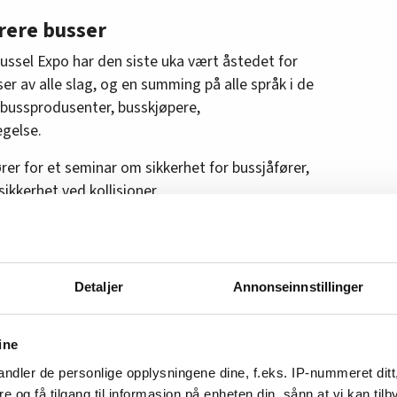
krere busser
sel Expo har den siste uka vært åstedet for
 av alle slag, og en summing på alle språk i de
bussprodusenter, busskjøpere,
egelse.
er for et seminar om sikkerhet for bussjåfører,
ikkerhet ved kollisjoner.
usser og turbusser i den belgiske
a på direkte spørsmål fra Magasinet for
er noen etterspørsel etter
Detaljer
Annonseinnstillinger
ytter sjåføren ved kollisjoner fra deres
ine
ar negativ til bedre sikkerhet, men at det måtte
ndler de personlige opplysningene dine, f.eks. IP-nummeret ditt
som alle må følge.
re og få tilgang til informasjon på enheten din, sånn at vi kan ti