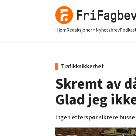
Hjem
Redaksjoner
Nyhetsbrev
Podkas
Trafikksikkerhet
Skremt av då
Glad jeg ikk
Ingen etterspør sikrere busser