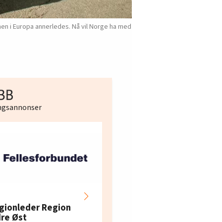
en i Europa annerledes. Nå vil Norge ha med
ingsannonser
Hotell- og
restaurantarbeidern
gionleder Region
e i Oslo og Akershus
dre Øst