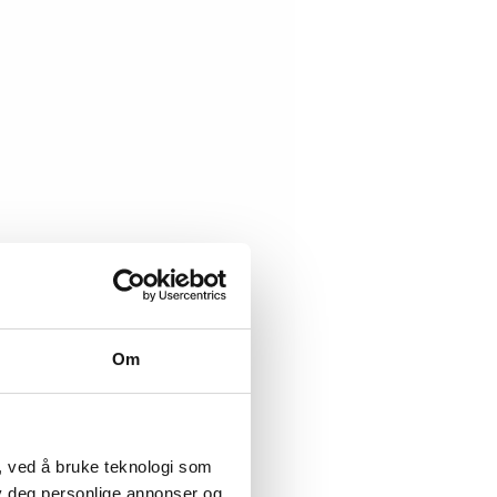
Om
, ved å bruke teknologi som
lby deg personlige annonser og