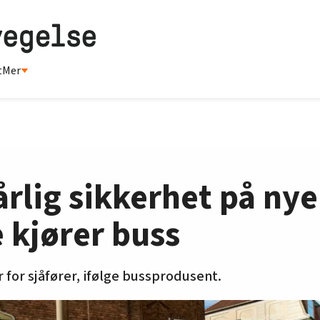
t
Mer
rlig sikkerhet på nye
e kjører buss
 for sjåfører, ifølge bussprodusent.