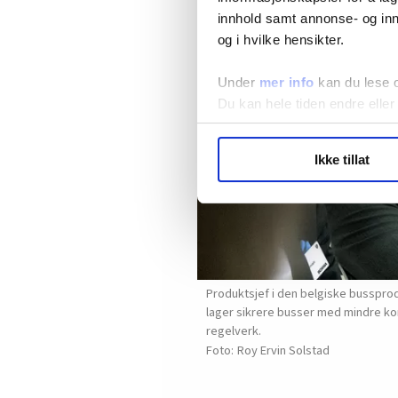
innhold samt annonse- og inn
og i hvilke hensikter.
Under
mer info
kan du lese 
Du kan hele tiden endre eller
LO Medias publikasjoner frif
Ikke tillat
hvordan våre nettsider blir br
Vi deler bare informasjon o
annonsering. Disse er angitt
Produktsjef i den belgiske busspro
lager sikrere busser med mindre ko
regelverk.
Roy Ervin Solstad