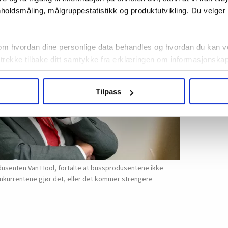
holdsmåling, målgruppestatistikk og produktutvikling. Du velge
om hvordan dine personlige data behandles og hvordan du kan v
 trekke tilbake ditt samtykke fra erklæringen om informasjonskap
agbevegelse.no, hk-nytt.no og fontene.no bruker informasjonskaps
Tilpass
ukt slik at vi tilby relevant innhold, tilpassede annonser og utarbe
m hvordan du bruker nettstedet med LO Medias egne samarbeidsp
 i oversikten lengre ned på denne siden.
dusenten Van Hool, fortalte at bussprodusentene ikke
nkurrentene gjør det, eller det kommer strengere