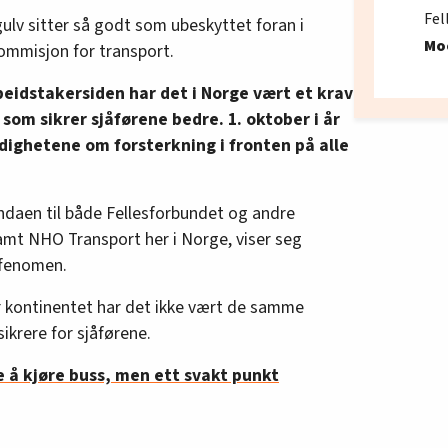
Fel
ulv sitter så godt som ubeskyttet foran i
Mo
kommisjon for transport.
beidstakersiden har det i Norge vært et krav
om sikrer sjåførene bedre. 1. oktober i år
ndighetene om forsterkning i fronten på alle
ndaen til både Fellesforbundet og andre
amt NHO Transport her i Norge, viser seg
 fenomen.
r kontinentet har det ikke vært de samme
ikrere for sjåførene.
e å kjøre buss, men ett svakt punkt