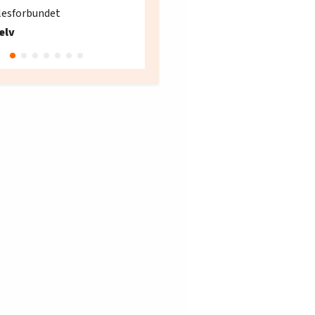
søker ny kontorlede
lesforbundet
Fellesforbundet avdeling
elv
10
Oslo