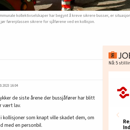
unale kollektivselskaper har begynt å kreve sikrere busser, er situasjon
jør førerplassen sikrere for sjåførene ved en kollisjon.
Nå:
5
still
0.2023 16:04
kker de siste årene der bussjåfører har blitt
r vært lav.
t i kollisjoner som knapt ville skadet dem, om
Re
dd med en personbil.
In