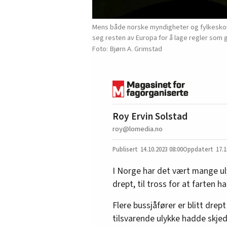
Mens både norske myndigheter og fylkeskomm
seg resten av Europa for å lage regler som g
Bjørn A. Grimstad
Roy Ervin Solstad
roy@lomedia.no
14.10.2023
08:00
17.1
I Norge har det vært mange uly
drept, til tross for at farten ha
Flere bussjåfører er blitt drep
tilsvarende ulykke hadde skje