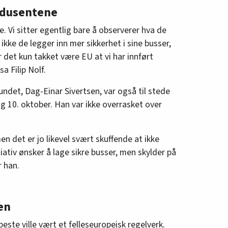
odusentene
te. Vi sitter egentlig bare å observerer hva de
ikke de legger inn mer sikkerhet i sine busser,
er det kun takket være EU at vi har innført
a Filip Nolf.
ndet, Dag-Einar Sivertsen, var også til stede
g 10. oktober. Han var ikke overrasket over
men det er jo likevel svært skuffende at ikke
ativ ønsker å lage sikre busser, men skylder på
r han.
en
beste ville vært et felleseuropeisk regelverk.