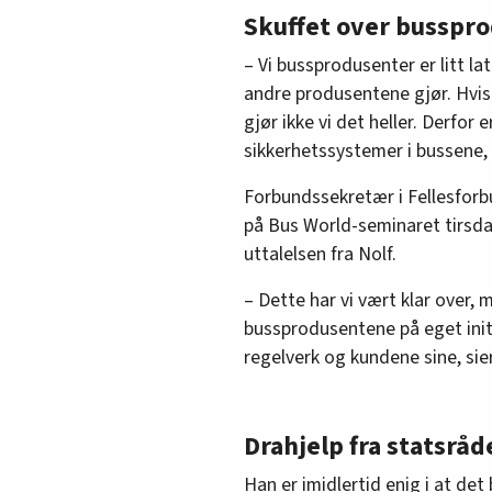
Skuffet over busspr
– Vi bussprodusenter er litt la
andre produsentene gjør. Hvis 
gjør ikke vi det heller. Derfor 
sikkerhetssystemer i bussene, s
Forbundssekretær i Fellesforbu
på Bus World-seminaret tirsda
uttalelsen fra Nolf.
– Dette har vi vært klar over, 
bussprodusentene på eget initi
regelverk og kundene sine, sie
Drahjelp fra statsråd
Han er imidlertid enig i at det 