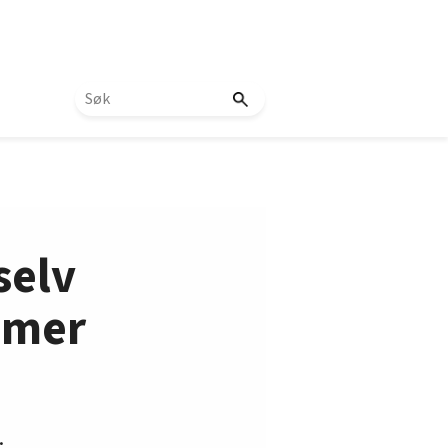
selv
emer
.