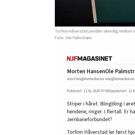
Torfinn Håverstad pendler ukentlig mellom 
Ole Palmstrøm
Morten Hansen
Ole Palmstr
morten@lomedia.no
ole@lomedia.no
12.01.2025
07:00
13.0
Striper i håret. Blingbling i ør
hendene; ringer. I flertall. Er 
Jernbaneforbundet?
Torfinn Håverstad ler først hj