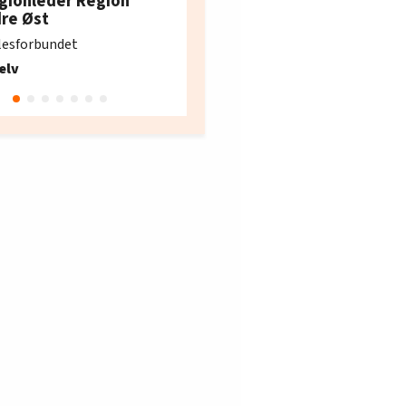
gionleder Region
e i Oslo og Akershus
dre Øst
søker ny kontorlede
lesforbundet
Fellesforbundet avdeling
elv
10
Oslo