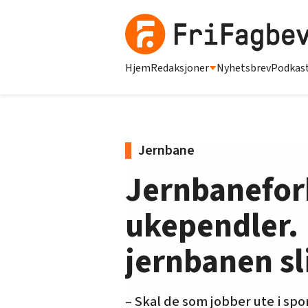
Hjem
Redaksjoner
Nyhetsbrev
Podkas
Jernbane
Jernbaneforb
ukependler.
jernbanen sl
– Skal de som jobber ute i spore