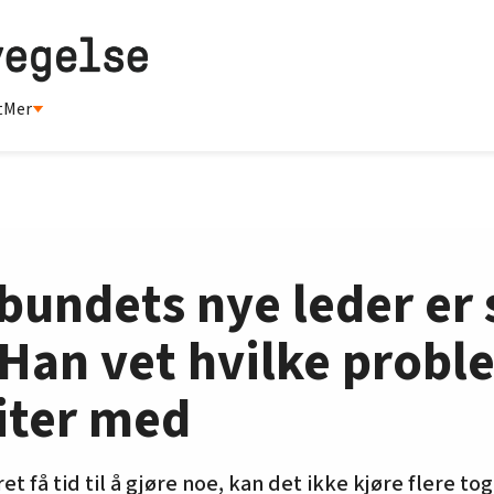
t
Mer
undets nye leder er 
 Han vet hvilke probl
iter med
t få tid til å gjøre noe, kan det ikke kjøre flere tog