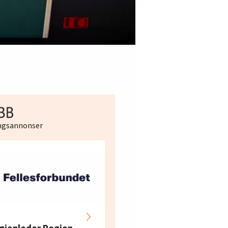
ingsannonser
Hotell- og
restaurantarbeidern