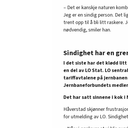
– Det er kanskje naturen kombin
Jeg er en sindig person. Det li
trent opp til å bli litt raskere.
nødvendig, smiler han.
Sindighet har en gre
I det siste har det klødd li
en del av LO Stat. LO sentra
tariffavtalene på jernbanen
Jernbaneforbundets medle
Det har satt sinnene i kok 
Håverstad skjønner frustrasjone
for utmelding av LO. Sindighe