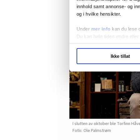
toppen i forbundet. Hans 91 
innhold samt annonse- og inn
– Men du, jeg kan sende dette t
og i hvilke hensikter.
Under
mer info
kan du lese 
Du kan hele tiden endre eller
LO Medias publikasjoner frif
Ikke tillat
hvordan våre nettsider blir br
Vi deler bare informasjon o
annonsering. Disse er angitt
I slutten av oktober ble Torfinn Håve
Ole Palmstrøm