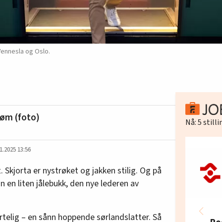
Vennesla og Oslo.
øm (foto)
Nå:
5
still
1.2025 13:56
et. Skjorta er nystrøket og jakken stilig. Og på
han en liten jålebukk, den nye lederen av
ertelig – en sånn hoppende sørlandslatter. Så