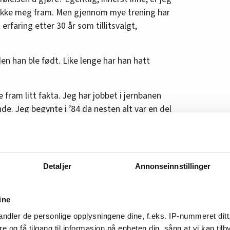
 stikke meg fram. Men gjennom mye trening har
 erfaring etter 30 år som tillitsvalgt,
en han ble født. Like lenge har han hatt
ne fram litt fakta. Jeg har jobbet i jernbanen
nde. Jeg begynte i ’84 da nesten alt var en del
 i jernbanen, selvfølgelig. Jeg startet samtidig
r sønner og døtre av jernbanefolk.
ernbaneforbunds nyvalgte forbundsleder, ser
Detaljer
Annonseinnstillinger
m han tenker tilbake til sin første dag i
ine
ikkstyreren klubbleder for
ndler de personlige opplysningene dine, f.eks. IP-nummeret ditt
stiansand. 30 år senere sitter han på
re og få tilgang til informasjon på enheten din, sånn at vi kan ti