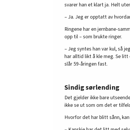
svarer han et klart ja. Helt ut
– Ja. Jeg er opptatt av hvordan
Ringene har en jernbane-samm
opp til – som brukte ringer.
– Jeg syntes han var kul, så jeg
har alltid likt å kle meg. Se lit
slår 59-åringen fast.
Sindig sørlending
Det gjelder ikke bare utseende
ikke se ut som om det er tilfe
Hvorfor det har blitt sånn, kan
– Kanskje har det litt med selv