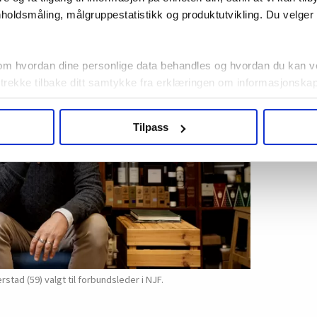
år gamle far er stolt.
holdsmåling, målgruppestatistikk og produktutvikling. Du velge
il deg, så du slipper å skrive det ned.
om hvordan dine personlige data behandles og hvordan du kan v
 trekke tilbake ditt samtykke fra erklæringen om informasjonskap
agbevegelse.no, hk-nytt.no og fontene.no bruker informasjonskaps
Tilpass
ukt slik at vi tilby relevant innhold, tilpassede annonser og utarbe
m hvordan du bruker nettstedet med LO Medias egne samarbeidsp
 i oversikten lengre ned på denne siden.
rstad (59) valgt til forbundsleder i NJF.