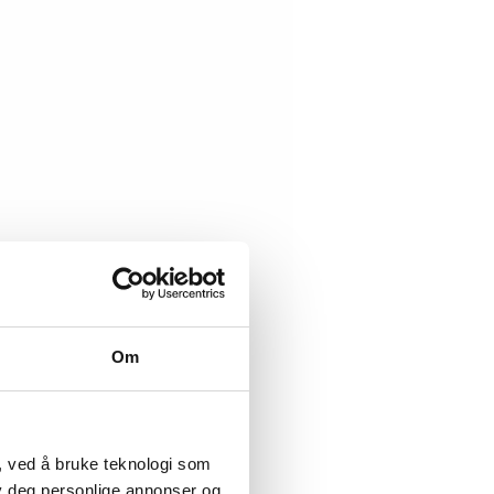
Om
, ved å bruke teknologi som
lby deg personlige annonser og