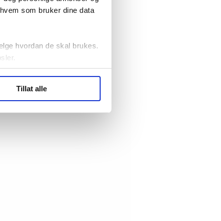
r hvem som bruker dine data
elge hvordan de skal brukes.
sler.
ler (cookies) for å lære
Tillat alle
ide statistikk.
artnere innenfor analyse og