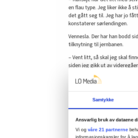
en flau type. Jeg liker ikke å
det gått seg til. Jeg har jo fått
konstaterer sørlendingen.
Vennesla. Der har han bodd sid
tilknytning til jernbanen.
– Vent litt, så skal jeg skal fin
siden jeg gikk ut av videregå­e
av NSB. Min far var også ansatt
med mange andre, som også va
Torfinn Håverstad, Norsk J
Samtykke
ut i luften. Det virker som o
resten av sitt jernbaneliv.
Ansvarlig bruk av dataene d
Etter omtrent ti år ble traf
Vi og
våre 21 partnerne
beha
Kontorpersonalets Klubb Kri
informasjonskapsler for å lag