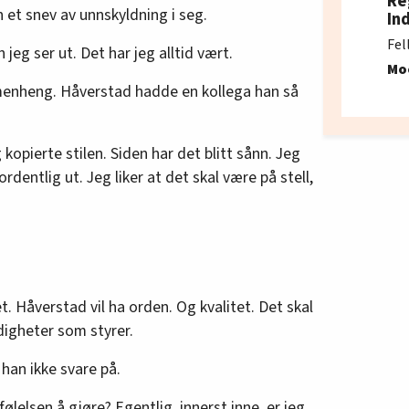
Re
en et snev av unnskyldning i seg.
In
Fel
 jeg ser ut. Det har jeg alltid vært.
Mo
enheng. Håverstad hadde en kollega han så
 kopierte stilen. Siden har det blitt sånn. Jeg
t ordentlig ut. Jeg liker at det skal være på stell,
t. Håverstad vil ha orden. Og kvalitet. Det skal
ldigheter som styrer.
 han ikke svare på.
følelsen å gjøre? Egentlig, innerst inne, er jeg