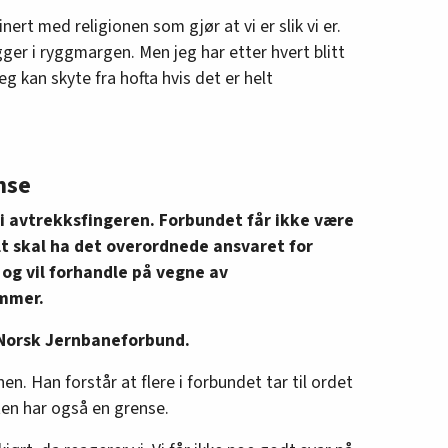
ert med religionen som gjør at vi er slik vi er.
gger i ryggmargen. Men jeg har etter hvert blitt
 Jeg kan skyte fra hofta hvis det er helt
nse
tt i avtrekksfingeren. Forbundet får ikke være
lt skal ha det overordnede ansvaret for
 og vil forhandle på vegne av
mmer.
i Norsk Jernbaneforbund.
n. Han forstår at flere i forbundet tar til ordet
ten har også en grense.