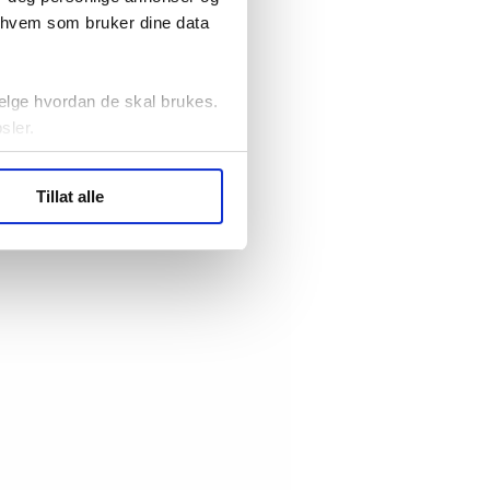
r hvem som bruker dine data
elge hvordan de skal brukes.
sler.
ler (cookies) for å lære
Tillat alle
ide statistikk.
artnere innenfor analyse og