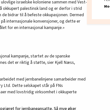
 ulovlige israelske koloniene sammen med Vest-
Mo
 okkupert palestinsk land og er derfor i strid
 de bidrar til å befeste okkupasjonen. Dermed
d på internasjonale konvensjoner, og dette er
let for en internasjonal kampanje.»
asjonal kampanje, startet av de spanske
nes det er riktig å støtte, sier Kjell Næss,
 arbeidet med jernbanelinjene samarbeider med
y Ltd. Dette selskapet står på FNs
aer med lovstridig virksomhet i okkuperte
ppgjøret for jernbaneansatte. Så mye øker