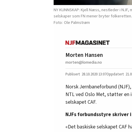
NY KUNNSKAP: Kjell Næss, nestleder i NJF, 
selskaper som FN mener bryter folkeretten.
Ole Palmstrøm
Morten Hansen
morten@lomedia.no
28.10.2020
13:07
21.0
Norsk Jernbaneforbund (NJF)
NTL ved Oslo Met, støtter en 
selskapet CAF.
NJFs forbundsstyre skriver i
«Det baskiske selskapet CAF h