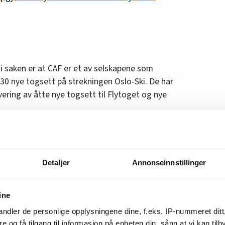
i saken er at CAF er et av selskapene som
30 nye togsett på strekningen Oslo-Ski. De har
vering av åtte nye togsett til Flytoget og nye
CAFs engasjement på okkupert område før
 oss oppmerksom på dette. Når dette har kommet
lskaper bør ta lærdom av. Det er beklagelig
Detaljer
Annonseinnstillinger
 noen av datterselskapene fortsetter, sier
ine
ndler de personlige opplysningene dine, f.eks. IP-nummeret ditt
re og få tilgang til informasjon på enheten din, sånn at vi kan ti