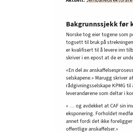
Aktuelt:
Jernbanedirektoratet
Bakgrunnssjekk før 
Norske tog eier togene som pe
togsett til bruk på strekninge
er kvalifisert til å levere inn t
skriver i en epost at de er und
«En del av anskaffelsesproses
selskapene.» Marugg skriver at
rådgivningsselskape KPMG til 
leverandørene som deltar i ko
« … og avdekket at CAF sin inv
eksponering. Forholdet medført
annet fordi det ikke foreligger 
offentlige anskaffelser.»