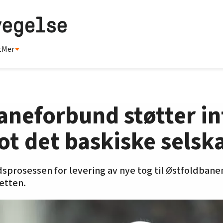
t
Mer
neforbund støtter in
t det baskiske selsk
sprosessen for levering av nye tog til Østfoldbane
etten.