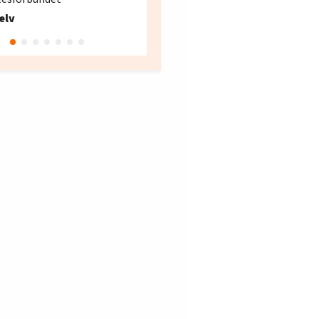
Fellesforbundet avdeling
elv
10
Oslo