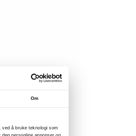
Om
, ved å bruke teknologi som
lby deg personlige annonser og