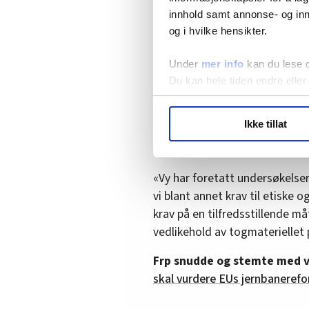
innhold samt annonse- og inn
CAF er ikke bare en tilbyder av
og i hvilke hensikter.
og Statens Pensjonsfond utla
selskaper.
Under
mer info
kan du lese 
Du kan hele tiden endre eller
I 2019 kjøpte CAF opp svenske 
– som tilbyr vedlikehold av to
LO Medias publikasjoner frif
oppdraget på vedlikehold av t
Ikke tillat
hvordan våre nettsider blir br
Vi deler bare informasjon o
Åge-Christoffer Lundeby, kommu
annonsering. Disse er angitt
«Vy har foretatt undersøkelser
vi blant annet krav til etiske 
krav på en tilfredsstillende m
vedlikehold av togmateriellet 
Frp snudde og stemte med v
skal vurdere EUs jernbaneref