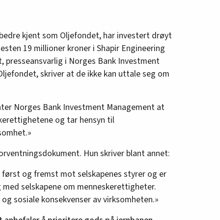
bedre kjent som Oljefondet, har investert drøyt
nesten 19 millioner kroner i Shapir Engineering
dt, presseansvarlig i Norges Bank Investment
jefondet, skriver at de ikke kan uttale seg om
venter Norges Bank Investment Management at
erettighetene og tar hensyn til
ksomhet.»
 forventningsdokument. Hun skriver blant annet:
 først og fremst mot selskapenes styrer og er
og med selskapene om menneskerettigheter.
e og sosiale konsekvenser av virksomheten.»