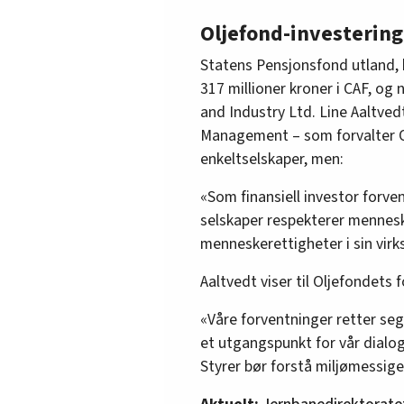
Oljefond-investering
Statens Pensjonsfond utland, 
317 millioner kroner i CAF, og 
and Industry Ltd. Line Aaltve
Management – som forvalter Ol
enkeltselskaper, men:
«Som finansiell investor for
selskaper respekterer mennesk
menneskerettigheter i sin vir
Aaltvedt viser til Oljefondets
«Våre forventninger retter seg
et utgangspunkt for vår dial
Styrer bør forstå miljømessig