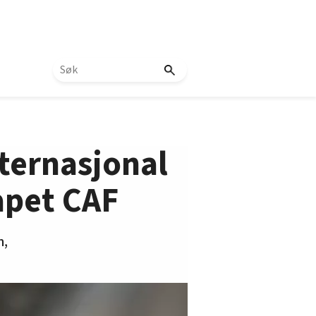
ternasjonal
apet CAF
n,