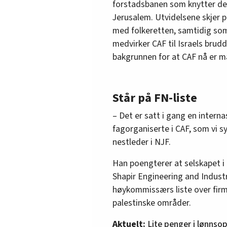
forstadsbanen som knytter de
Jerusalem. Utvidelsene skjer på
med folkeretten, samtidig som
medvirker CAF til Israels brud
bakgrunnen for at CAF nå er må
Står på FN-liste
– Det er satt i gang en intern
fagorganiserte i CAF, som vi sy
nestleder i NJF.
Han poengterer at selskapet i
Shapir Engineering and Industr
høykommissærs liste over firm
palestinske områder.
Aktuelt:
Lite penger i lønnso