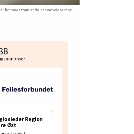
et er kommet fram at de samarbeider med
ingsannonser
Hotell- og
restaurantarbeidern
gionleder Region
e i Oslo og Akershus
dre Øst
søker ny kontorlede
lesforbundet