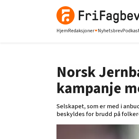
Hjem
Redaksjoner
Nyhetsbrev
Podkas
Norsk Jernba
kampanje mo
Selskapet, som er med i anbud
beskyldes for brudd på folker