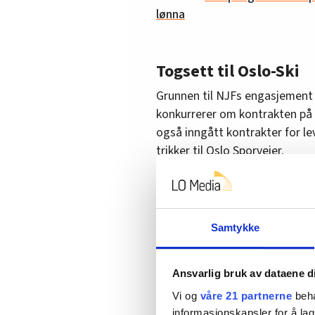
lønna
Togsett til Oslo-Ski
Grunnen til NJFs engasjement 
konkurrerer om kontrakten på 
også inngått kontrakter for le
trikker til Oslo Sporveier.
– Vi har ikke vært klar over 
tillitsvalgte i Spania gjorde
fram, er det noe som norske se
Samtykke
hvis samarbeidet med CAF eller
Næss.
Ansvarlig bruk av dataene d
Vi og
våre 21 partnerne
beha
Vy-vedlikehold
informasjonskapsler for å lag