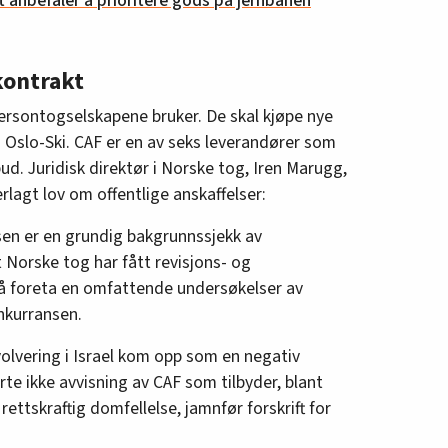
 anbefaler å prioritere gods på jernbanen
kontrakt
rsontogselskapene bruker. De skal kjøpe nye
n Oslo-Ski. CAF er en av seks leverandører som
ilbud. Juridisk direktør i Norske tog, Iren Marugg,
erlagt lov om offentlige anskaffelser:
sen er en grundig bakgrunnssjekk av
 Norske tog har fått revisjons- og
å foreta en omfattende undersøkelser av
nkurransen.
olvering i Israel kom opp som en negativ
e ikke avvisning av CAF som tilbyder, blant
rettskraftig domfellelse, jamnfør forskrift for