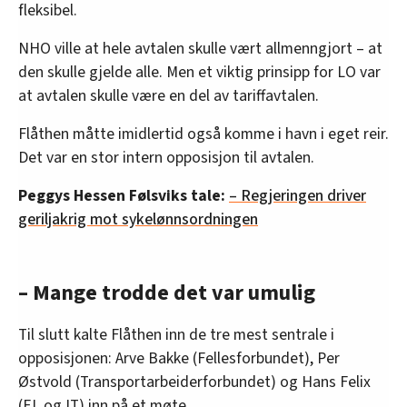
fleksibel.
NHO ville at hele avtalen skulle vært allmenngjort – at
den skulle gjelde alle. Men et viktig prinsipp for LO var
at avtalen skulle være en del av tariffavtalen.
Flåthen måtte imidlertid også komme i havn i eget reir.
Det var en stor intern opposisjon til avtalen.
Peggys Hessen Følsviks tale:
– Regjeringen driver
geriljakrig mot sykelønnsordningen
– Mange trodde det var umulig
Til slutt kalte Flåthen inn de tre mest sentrale i
opposisjonen: Arve Bakke (Fellesforbundet), Per
Østvold (Transportarbeiderforbundet) og Hans Felix
(EL og IT) inn på et møte.