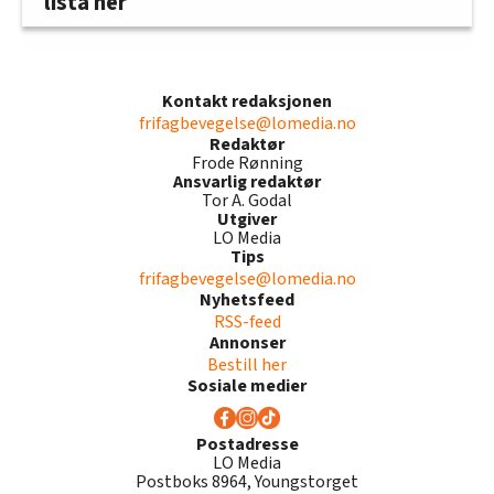
lista her
Kontakt redaksjonen
frifagbevegelse@lomedia.no
Redaktør
Frode Rønning
Ansvarlig redaktør
Tor A. Godal
Utgiver
LO Media
Tips
frifagbevegelse@lomedia.no
Nyhetsfeed
RSS-feed
Annonser
Bestill her
Sosiale medier
Postadresse
LO Media
Postboks 8964, Youngstorget