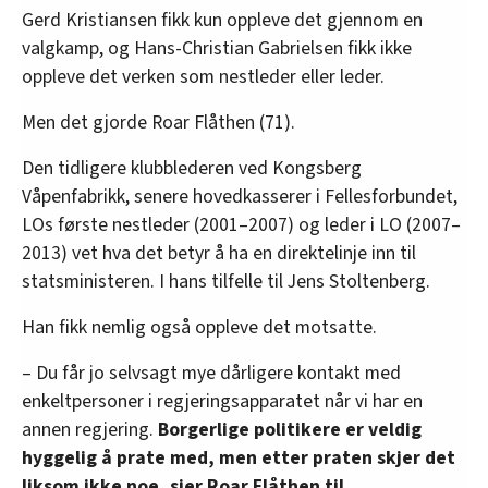
Gerd Kristiansen fikk kun oppleve det gjennom en
valgkamp, og Hans-Christian Gabrielsen fikk ikke
oppleve det verken som nestleder eller leder.
Men det gjorde Roar Flåthen (71).
Den tidligere klubblederen ved Kongsberg
Våpenfabrikk, senere hovedkasserer i Fellesforbundet,
LOs første nestleder (2001–2007) og leder i LO (2007–
2013) vet hva det betyr å ha en direktelinje inn til
statsministeren. I hans tilfelle til Jens Stoltenberg.
Han fikk nemlig også oppleve det motsatte.
– Du får jo selvsagt mye dårligere kontakt med
enkeltpersoner i regjeringsapparatet når vi har en
annen regjering.
Borgerlige politikere er veldig
hyggelig å prate med, men etter praten skjer det
liksom ikke noe, sier Roar Flåthen til