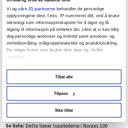
Flåthen måtte manøvrere båten mellom partiet og
Vi og
våre 21 partnerne
behandler de personlige
egen organisasjon, men underveis kunne han hele
opplysningene dine, f.eks. IP-nummeret ditt, ved å bruke
tiden samordne saker med Jens Stoltenberg.
teknologi som informasjonskapsler for å lagre og få
tilgang til informasjon på enheten din, sånn at vi kan tilby
Oljebeskatning var også et stridstema. Hvor langt var
deg personlige annonser og innhold samt annonse- og
det forsvarlig å gå?
innholdsmåling, målgruppestatistikk og produktutvikling.
Og det næringspolitiske. Hvordan skal man håndtere
Du velger hvem som bruker dine data og i hvilke
statsbedriftene?
hensikter.
Finanskrisen i 2008 sto også sentralt i det
Under
mer info
kan du lese om hvordan dine personlige
fagligpolitiske samarbeidet. Statsminister Jens
Tillat alle
data behandles og hvordan du kan velge hvordan de skal
Stoltenberg presenterte i januar 2009 krisepakke på 45
brukes. Du kan hele tiden endre eller trekke tilbake ditt
milliarder kroner, som ble fordelt blant annet til
samtykke fra erklæringen om informasjonskapsler.
Tilpass
kommunene. Prinsippet var at pengene skulle brukes til
LO Medias publikasjoner frifagbevegelse.no, hk-nytt.no
å opprettholde aktivitet og hindre ledighet, blant
Ikke tillat
og fontene.no bruker informasjonskapsler (cookies) for å
annet gjennom offentlige skoler og kommunale bygg.
lære hvordan våre nettsider blir brukt slik at vi tilby
Se lista:
Dette tjener topplederne i Norges 100
relevant innhold, tilpassede annonser og utarbeide