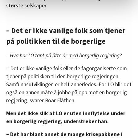
statistikk.
største selskaper
Vi deler bare informasjon om hvordan du bruker
nettstedet med LO Medias egne samarbeidspartnere
innenfor analyse og annonsering. Disse er angitt i
– Det er ikke vanlige folk som tjener
oversikten lengre ned på denne siden.
på politikken til de borgerlige
– Hva har LO tapt på åtte år med borgerlig regjering?
– Det er ikke vanlige folk eller de fagorganiserte som
tjener på politikken til den borgerlige regjeringen.
Samfunnsutviklingen er helt annerledes. For LO blir det
også en annen måte å jobbe på opp mot en borgerlig
regjering, svarer Roar Flåthen.
Men det ikke slik at LO er uten innflytelse under
en borgerlig regjering, understreker han.
– Det har blant annet de mange krisepakkene i