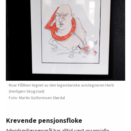
Roar Flåthen tegnet av den legendariske avistegneren Herb
(Herbjørn Skogstad)
Martin Guttormsen Slørdal
Krevende pensjonsfloke
Arbeidsmiljøspørsmål har alltid vært essensielle