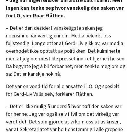
– Jeg har ingen ønsker om å strø salt i såret. Men
ingen kan tenke seg hvor vanskelig den saken var
for LO, sier Roar Flåthen.
– Det er den desidert vanskeligste saken jeg
noensinne har vært gjennom. Media beleiret oss
fullstendig. Lenge etter at Gerd-Liv gikk av, var media
overhodet ikke opptatt av politikken. Det kulminerte
med at jeg nærmest ble presset inn i et hjørne i heisen.
Da begynte jeg å bli forbannet, men tenkte meg om og
sa: Det er kanskje nok nå.
Det var en vond tid for alle ansatte i LO. Og spesielt
for Gerd-Liv Valla selv, forklarer Flåthen.
– Det er ikke mulig å underslå hvor tøff den saken var
for henne. Jeg var også selv i tvil om det virkelig var
verdt det. Det som gjorde at vi kom oss ut av krisen,
var at Sekretariatet var helt enstemmig i alle grepene