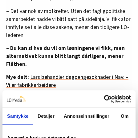
– Det var nok av motkrefter. Uten det fagligpolitiske
samarbeidet hadde vi blitt satt på sidelinja. Vi fikk stor
innflytelse i alle disse sakene, mener den tidligere LO-
lederen.
– Du kan si hva du vil om løsningene vi fikk, men
alternativet kunne blitt langt dårligere, mener
Flåthen.
Mye delt:
Lars behandler dagpengesøknader i Nav: –
Vi er fabrikkarbeidere
Fant løsninger under finanskrisen
Samtykke
Detaljer
Annonseinnstillinger
Om
Mange EU-direktiver har også skapt høy temperatur
internt i LO og i Arbeiderpartiet.
Ansvarlig bruk av dataene dine