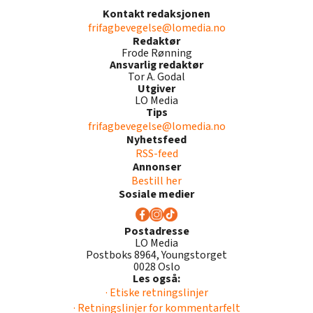
Kontakt redaksjonen
frifagbevegelse@lomedia.no
Redaktør
Frode Rønning
Ansvarlig redaktør
Tor A. Godal
Utgiver
LO Media
Tips
frifagbevegelse@lomedia.no
Nyhetsfeed
RSS-feed
Annonser
Bestill her
Sosiale medier
Postadresse
LO Media
Postboks 8964, Youngstorget
0028 Oslo
Les også:
· Etiske retningslinjer
· Retningslinjer for kommentarfelt