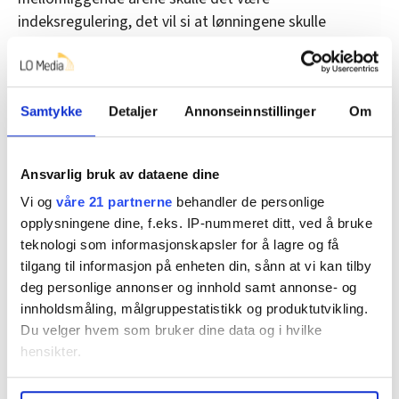
indeksregulering, det vil si at lønningene skulle
justeres etter prisutviklingen.
Denne artikkelen er
over fem år gammel
.
Samtykke
Detaljer
Annonseinnstillinger
Om
Ansvarlig bruk av dataene dine
Nyheter
lønnsoppgjøret
tariffavtale
Vi og
våre 21 partnerne
behandler de personlige
opplysningene dine, f.eks. IP-nummeret ditt, ved å bruke
lavtlønte
Mekling
teknologi som informasjonskapsler for å lagre og få
tilgang til informasjon på enheten din, sånn at vi kan tilby
deg personlige annonser og innhold samt annonse- og
innholdsmåling, målgruppestatistikk og produktutvikling.
Del artikkel
Du velger hvem som bruker dine data og i hvilke
hensikter.
Under
mer info
kan du lese om hvordan dine personlige