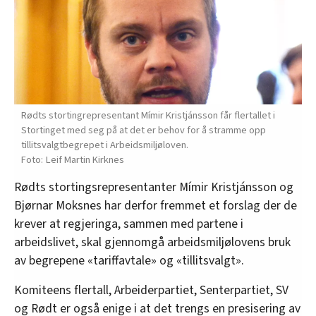
Rødts stortingrepresentant Mímir Kristjánsson får flertallet i
Stortinget med seg på at det er behov for å stramme opp
tillitsvalgtbegrepet i Arbeidsmiljøloven.
Leif Martin Kirknes
Rødts stortingsrepresentanter Mímir Kristjánsson og
Bjørnar Moksnes har derfor fremmet et forslag der de
krever at regjeringa, sammen med partene i
arbeidslivet, skal gjennomgå arbeidsmiljølovens bruk
av begrepene «tariffavtale» og «tillitsvalgt».
Komiteens flertall, Arbeiderpartiet, Senterpartiet, SV
og Rødt er også enige i at det trengs en presisering av