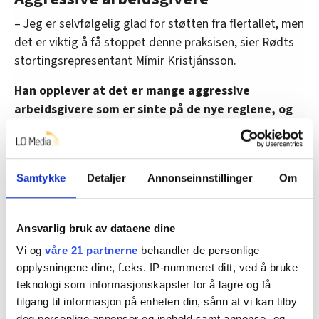
– Jeg er selvfølgelig glad for støtten fra flertallet, men
det er viktig å få stoppet denne praksisen, sier Rødts
stortingsrepresentant Mímir Kristjánsson.
Han opplever at det er mange aggressive
arbeidsgivere som er sinte på de nye reglene, og
som vil bruke alle smutthull til å komme rundt
vedtaket.
– Saken er ikke løst før Kaefer har skjønt poenget, slår
Samtykke
Detaljer
Annonseinnstillinger
Om
Kristjánsson fast.
Ansvarlig bruk av dataene dine
Høyre støtter Persen
Vi og
våre 21 partnerne
behandler de personlige
opplysningene dine, f.eks. IP-nummeret ditt, ved å bruke
Høyres representanter i komiteen mener at Persens
teknologi som informasjonskapsler for å lagre og få
tolkning av tillitsvalgt begrepet er korrekt, og at det er
tilgang til informasjon på enheten din, sånn at vi kan tilby
Tonje Brenna som roter det til.
deg personlige annonser og innhold samt annonse- og