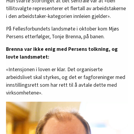
Hun svarte Stortinget at det sentrale var at «den
tillitsvalgte representerer et flertall av arbeidstakerne
i den arbeidstaker-kategorien innleien gjelder».
På Fellesforbundets landsmøte i oktober kom Mjøs
Persens etterfølger, Tonje Brenna, på banen.
Brenna var ikke enig med Persens tolkning, og
lovte landsmøtet:
«Intensjonen i loven er klar. Det organiserte
arbeidslivet skal styrkes, og det er fagforeninger med
innstillingsrett som har rett til å avtale dette med
virksomhetene».