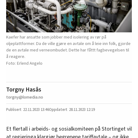
Kaefer har ansatte som jobber med isolering av rør på
oljeplattformer. Da de ville gjøre en avtale om å leie inn folk, gjorde
de en avtale med verneombudet. Dette har fåttt fagbevegelsen til
å reagere.
Erlend Angelo
Torgny Hasås
torgny@lomedia.no
22.11.2023
13:46
28.11.2023 12:19
Et flertall i arbeids- og sosialkomiteen på Stortinget vil
at regjeringa klargjør begrepene tariffavtale – og ikke