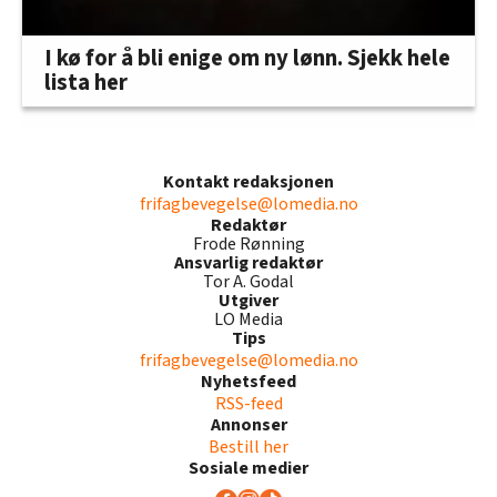
I kø for å bli enige om ny lønn. Sjekk hele
lista her
Kontakt redaksjonen
frifagbevegelse@lomedia.no
Redaktør
Frode Rønning
Ansvarlig redaktør
Tor A. Godal
Utgiver
LO Media
Tips
frifagbevegelse@lomedia.no
Nyhetsfeed
RSS-feed
Annonser
Bestill her
Sosiale medier