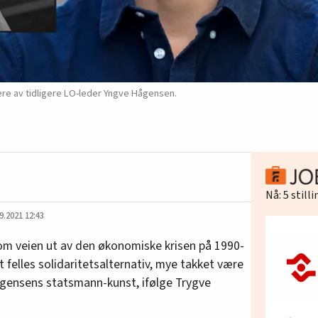
ere av tidligere LO-leder Yngve Hågensen.
Nå:
5
still
9.2021 12:43
m veien ut av den økonomiske krisen på 1990-
t felles solidaritetsalternativ, mye takket være
ensens statsmann-kunst, ifølge Trygve