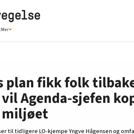
t
Mer
plan fikk folk tilbake
å vil Agenda-sjefen ko
 miljøet
er til tidligere LO-kjempe Yngve Hågensen og omfa