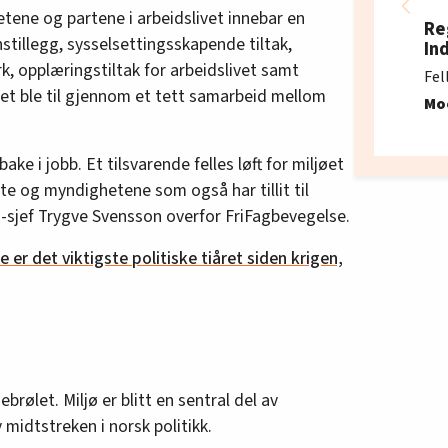
ene og partene i arbeidslivet innebar en
Re
tillegg, sysselsettingsskapende tiltak,
In
rk, opplæringstiltak for arbeidslivet samt
Fel
 Det ble til gjennom et tett samarbeid mellom
Mo
bake i jobb. Et tilsvarende felles løft for miljøet
lgte og myndighetene som også har tillit til
sjef Trygve Svensson overfor FriFagbevegelse.
e er det viktigste politiske tiåret siden krigen,
ebrølet. Miljø er blitt en sentral del av
midtstreken i norsk politikk.