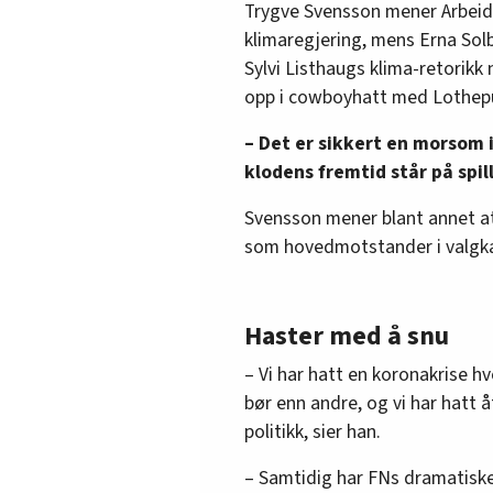
Trygve Svensson mener Arbeide
klimaregjering, mens Erna Solb
Sylvi Listhaugs klima-retorikk n
opp i cowboyhatt med Lothepu
– Det er sikkert en morsom i
klodens fremtid står på spi
Svensson mener blant annet a
som hovedmotstander i valgk
Haster med å snu
– Vi har hatt en koronakrise 
bør enn andre, og vi har hatt 
politikk, sier han.
– Samtidig har FNs dramatiske