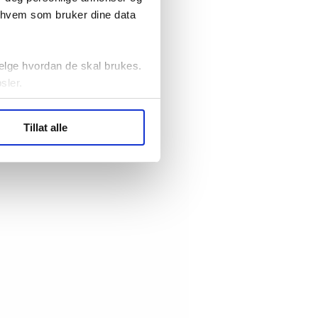
r hvem som bruker dine data
elge hvordan de skal brukes.
sler.
ler (cookies) for å lære
Tillat alle
ide statistikk.
artnere innenfor analyse og