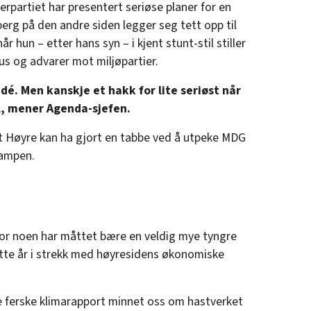
rpartiet har presentert seriøse planer for en
erg på den andre siden legger seg tett opp til
år hun – etter hans syn – i kjent stunt-stil stiller
s og advarer mot miljøpartier.
dé. Men kanskje et hakk for lite seriøst når
ll, mener Agenda-sjefen.
t Høyre kan ha gjort en tabbe ved å utpeke MDG
ampen.
hvor noen har måttet bære en veldig mye tyngre
åtte år i strekk med høyresidens økonomiske
 ferske klimarapport minnet oss om hastverket