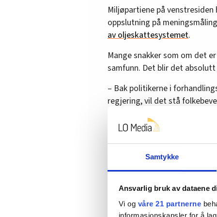
Miljøpartiene på venstresiden 
oppslutning på meningsmålinge
av oljeskattesystemet
.
Mange snakker som om det er en
samfunn. Det blir det absolutt 
– Bak politikerne i forhandlin
regjering, vil det stå folkeb
forventer svar fra sine folk, sie
Svensson peker på flere felles 
i det brede lag av folket.
Samtykke
– Det er når disse folkebeve
rettferdig grønt skifte, som
Ansvarlig bruk av dataene d
Det er vanskelig å se for seg 
et rettferdig grønt skifte, 
Vi og
våre 21 partnerne
beha
informasjonskapsler for å lag