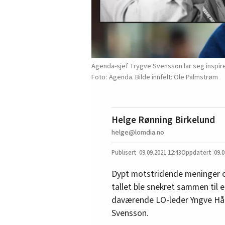
Agenda-sjef Trygve Svensson lar seg inspir
Agenda. Bilde innfelt: Ole Palmstrøm
Helge Rønning Birkelund
helge@lomdia.no
09.09.2021
12:43
09.0
Dypt motstridende meninger o
tallet ble snekret sammen til e
daværende LO-leder Yngve Håg
Svensson.