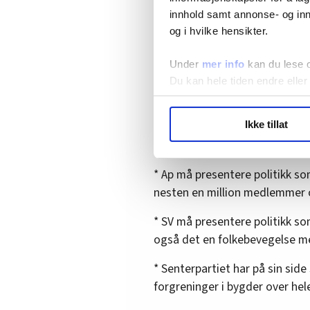
– Samtidig er det i industrien
innhold samt annonse- og inn
løsningene finnes, sier Trygve
og i hvilke hensikter.
Under
mer info
kan du lese 
Forskjellige utgang
Du kan hele tiden endre eller
De tre partiene som er favor
LO Medias publikasjoner frif
Ikke tillat
regjering, Ap, Sp og SV, har 
hvordan våre nettsider blir br
klimapolitikken:
Vi deler bare informasjon o
annonsering. Disse er angitt
* Ap må presentere politikk so
nesten en million medlemmer o
* SV må presentere politikk s
også det en folkebevegelse m
* Senterpartiet har på sin sid
forgreninger i bygder over hel