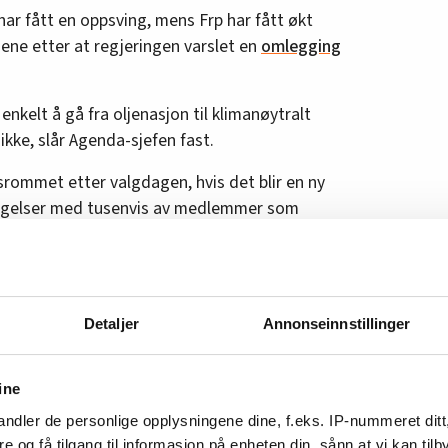
har fått en oppsving, mens Frp har fått økt
ne etter at regjeringen varslet en
omlegging
kelt å gå fra oljenasjon til klimanøytralt
ikke, slår Agenda-sjefen fast.
gsrommet etter valgdagen, hvis det blir en ny
evegelser med tusenvis av medlemmer som
r han.
løsninger for en klimapolitikk som kan få støtte
Detaljer
Annonseinnstillinger
gelsene finner sammen, at vi får til et
 både utjevner forskjeller og kutter utslipp.
ine
at høyresiden skal få til et slikt grønt løft –
mener han.
ndler de personlige opplysningene dine, f.eks. IP-nummeret ditt
re og få tilgang til informasjon på enheten din, sånn at vi kan ti