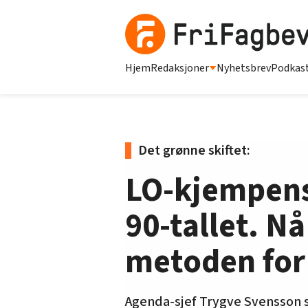
Hjem
Redaksjoner
Nyhetsbrev
Podkas
Det grønne skiftet:
LO-kjempens 
90-tallet. N
metoden for
Agenda-sjef Trygve Svensson s