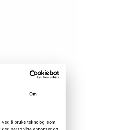
Om
, ved å bruke teknologi som
lby deg personlige annonser og