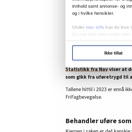
året.
innhold samt annonse- og inn
• Nå taper hen altså 20.500 k
og i hvilke hensikter.
skjermingstillegg.
Under
mer info
kan du lese 
(Eksempelet tar utgangspunkt i 
Du kan hele tiden endre eller
kompenserer fullt ut for leveald
Det er bare pensjonen fra folke
LO Medias publikasjoner frif
Ikke tillat
hvordan våre nettsider blir br
som man får fra tidligere arbeid
Vi deler bare informasjon o
Statistikk fra Nav
viser at d
annonsering. Disse er angitt
som gikk fra uføretrygd til 
Tallene hittil i 2023 er ennå ikk
FriFagbevegelse.
Behandler uføre som 
Kjernen i saken er det kanskje