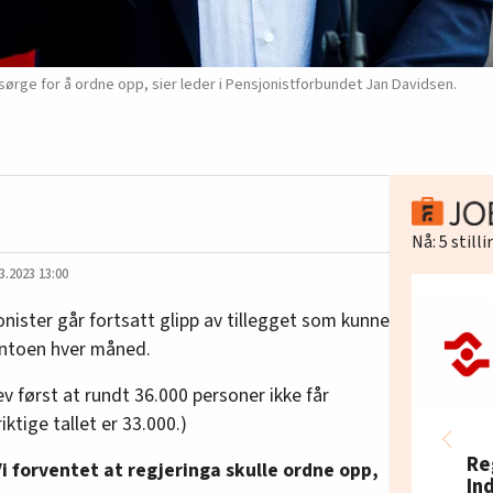
sørge for å ordne opp, sier leder i Pensjonistforbundet Jan Davidsen.
Nå:
5
still
3.2023 13:00
nister går fortsatt glipp av tillegget som kunne
ontoen hver måned.
ev først at rundt 36.000 personer ikke får
iktige tallet er 33.000.)
Re
 forventet at regjeringa skulle ordne opp,
In