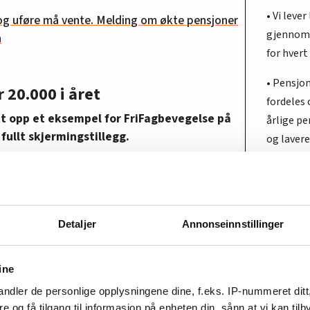
• Vi leve
og uføre må vente. Melding om økte pensjoner
gjennoms
n
for hvert 
• Pensjo
 20.000 i året
fordeles o
t opp et eksempel for FriFagbevegelse på
årlige p
fullt skjermingstillegg.
og lavere
gjennoms
 en enslig person født i 1955, som hadde en
er år fra 25 års alder, og fram til hen ble helt
• Det løn
k deretter uføretrygd fram til hen ble
og det st
m ufør ved fylte 67 år.
økonomis
Detaljer
Annonseinnstillinger
pensjonen fra Nav ved 67 år 256.000 kroner i
• De som 
ine
mindre å 
en bedre
ndler de personlige opplysningene dine, f.eks. IP-nummeret ditt
ensjonen fra Nav fra 67 år vært 276.500 kroner i
re og få tilgang til informasjon på enheten din, sånn at vi kan ti