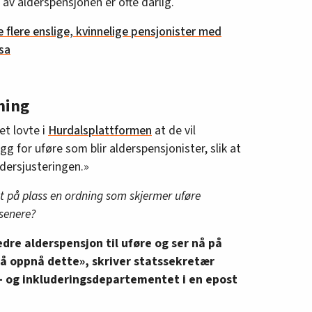
av alderspensjonen er ofte dårlig.
e flere enslige, kvinnelige pensjonister med
sa
ning
et lovte i
Hurdalsplattformen
at de vil
gg for uføre som blir alderspensjonister, slik at
ldersjusteringen.»
tt på plass en ordning som skjermer uføre
 senere?
edre alderspensjon til uføre og ser nå på
r å oppnå dette», skriver statssekretær
s- og inkluderingsdepartementet i en epost