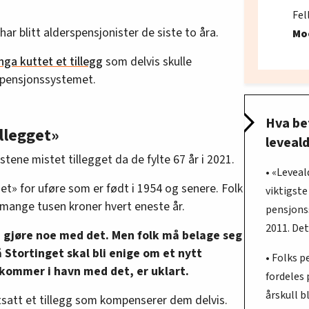
Fel
r blitt alderspensjonister de siste to åra.
Mo
nga kuttet et tillegg
som delvis skulle
 pensjonssystemet.
Hva be
llegget»
leveal
tene mistet tillegget da de fylte 67 år i 2021.
• «Leveal
et» for uføre som er født i 1954 og senere. Folk
viktigste
r mange tusen kroner hvert eneste år.
pensjons
2011. De
å gjøre noe med det. Men folk må belage seg
 Stortinget skal bli enige om et nytt
• Folks p
 kommer i havn med det, er uklart.
fordeles 
årskull b
tsatt et tillegg som kompenserer dem delvis.