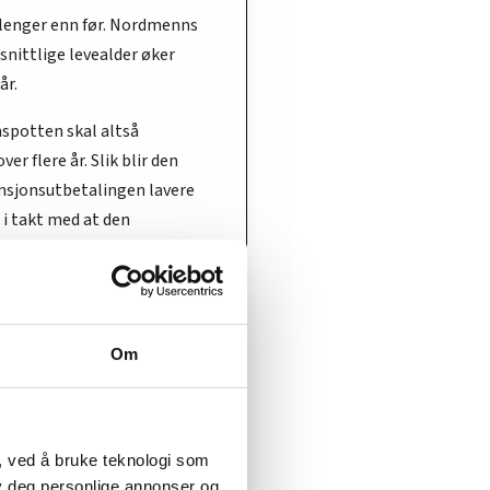
r lenger enn før. Nordmenns
nittlige levealder øker
år.
nspotten skal altså
ver flere år. Slik blir den
ensjonsutbetalingen lavere
 i takt med at den
nittlige levealderen øker.
ner seg å stå lenge i jobb
raffer seg å bli syk (også
k).
Om
ikke kan jobbe lenger får
leve av, fordi systemet gir
 alderspensjon til dem som
, ved å bruke teknologi som
lby deg personlige annonser og