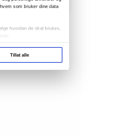
e i arbeid.
r hvem som bruker dine data
elge hvordan de skal brukes.
sler.
ler (cookies) for å lære
Tillat alle
ide statistikk.
artnere innenfor analyse og