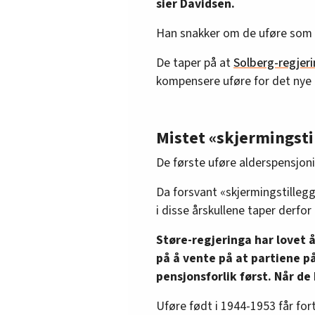
sier Davidsen.
Han snakker om de uføre som ha
De taper på at
Solberg-regjeri
kompensere uføre for det nye
Mistet «skjermingsti
De første uføre alderspensjonis
Da forsvant «skjermingstillegg
i disse årskullene taper derfo
Støre-regjeringa har lovet 
på å vente på at partiene på
pensjonsforlik først. Når de
Uføre født i 1944-1953 får for