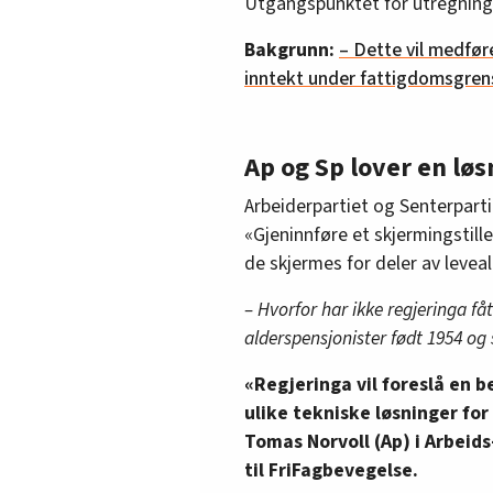
Utgangspunktet for utregning 
Bakgrunn:
– Dette vil medfør
inntekt under fattigdomsgren
Ap og Sp lover en løs
Arbeiderpartiet og Senterparti
«Gjeninnføre et skjermingstille
de skjermes for deler av levea
– Hvorfor har ikke regjeringa få
alderspensjonister født 1954 og
«Regjeringa vil foreslå en b
ulike tekniske løsninger fo
Tomas Norvoll (Ap) i Arbeid
til FriFagbevegelse.