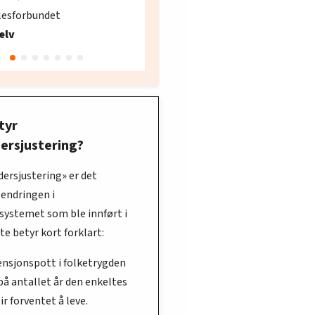
søker ny kontorlede
lesforbundet
Fellesforbundet avdeling
elv
10
Oslo
tyr
dersjustering?
dersjustering» er det
 endringen i
systemet som ble innført i
tte betyr kort forklart:
ensjonspott i folketrygden
på antallet år den enkeltes
lir forventet å leve.