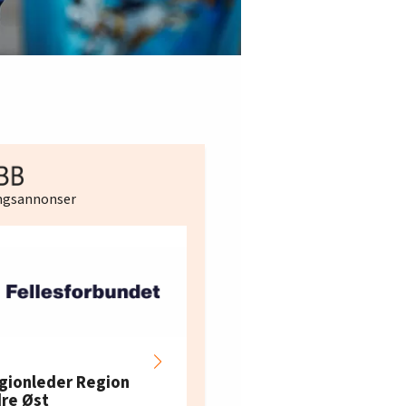
ingsannonser
Hotell- og
restaurantarbeidern
gionleder Region
e i Oslo og Akershus
dre Øst