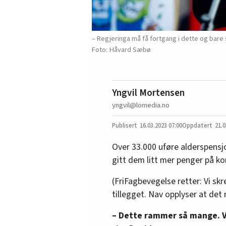
– Regjeringa må få fortgang i dette og bare 
Håvard Sæbø
Yngvil Mortensen
yngvil@lomedia.no
16.03.2023
07:00
21.0
Over 33.000 uføre alderspensjo
gitt dem litt mer penger på k
(FriFagbevegelse retter: Vi skr
tillegget. Nav opplyser at det r
– Dette rammer så mange. Vi