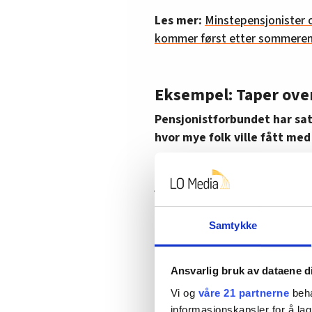
Les mer:
Minstepensjonister 
kommer først etter sommere
Eksempel: Taper over
Pensjonistforbundet har sat
hvor mye folk ville fått med 
Eksempelet tar utgangspunkt i
jevn inntekt på 500.000 kroner p
ufør fra 65 år. Personen motto
automatisk alderspensjonist so
Samtykke
• Uten skjermingstillegget er 
året.
Ansvarlig bruk av dataene d
Vi og
våre 21 partnerne
beha
• Med skjermingstillegg ville p
informasjonskapsler for å lag