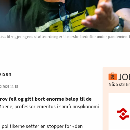
sk til regjeringens støtteordninger til norske bedrifter under pandemien. 
visen
Nå:
5
still
2.2021 11:15
rov feil og gitt bort enorme beløp til de
e Moene, professor emeritus i samfunnsøkonomi
 politikerne setter en stopper for «den