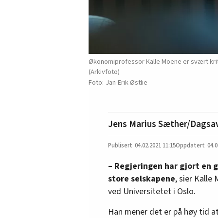
Økonomiprofessor Kalle Moene er svært kriti
(Arkivfoto)
Jan-Erik Østlie
Jens Marius Sæther/Dagsa
04.02.2021
11:15
04.0
– Regjeringen har gjort en g
store selskapene
, sier Kall
ved Universitetet i Oslo.
Han mener det er på høy tid at