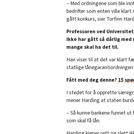
– Med ordningene som ble innf
bedrifter som enten ville klart 
gått konkurs, sier Torfinn Hard
Professoren ved Universitet
ikke har gått så dårlig me
mange skal ha det til.
Han viser til at det var klart f
statlige lånegarantiordningen 
Fått med deg denne?
15 spø
I stedet for å opprette særeg
mener Harding at staten burde
– Så kunne bankene funnet ut h
som skal få lån.
Harding kjøper rett og slett i