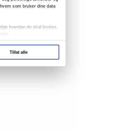
r hvem som bruker dine data
elge hvordan de skal brukes.
sler.
ler (cookies) for å lære
Tillat alle
ide statistikk.
artnere innenfor analyse og