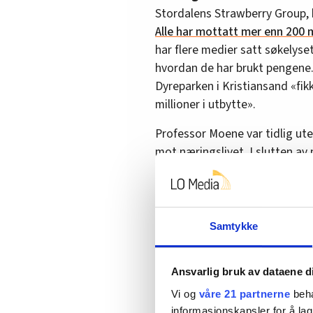
Stordalens Strawberry Group, 
Alle har mottatt mer enn 200 m
har flere medier satt søkelys
hvordan de har brukt pengene
Dyreparken i Kristiansand «fikk
millioner i utbytte».
Professor Moene var tidlig ute
mot næringslivet. I slutten av 
«Det første enhver regjering t
beste venner» og «det er alltid
Moene mener de store selskape
Samtykke
staten.
– Jeg mener en heller burde gi
Ansvarlig bruk av dataene d
ettergis, gitt at pengene er bru
Vi og
våre 21 partnerne
beha
arbeidsplasser. Slik ordningene
informasjonskapsler for å lag