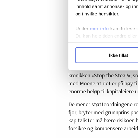
ut hele beløpet til aksjonærer.
innhold samt annonse- og inn
og i hvilke hensikter.
Les også:
Permitterte savner 
både psykisk og fysisk (+)
Under
mer info
kan du lese 
Du kan hele tiden endre eller
«Stop the Steal!»
LO Medias publikasjoner frif
Ikke tillat
hvordan våre nettsider blir br
Han er ikke alene om å mene
Vi deler bare informasjon o
dager siden skrev økonomipr
annonsering. Disse er angitt
kronikken «Stop the Steal!», s
med Moene at det er på høy tid
enorme beløp til kapitaleiere
De mener støtteordningene ret
fjor, bryter med grunnprinsipp
kapitalister må bære risikoen 
forsikre og kompensere arbeids