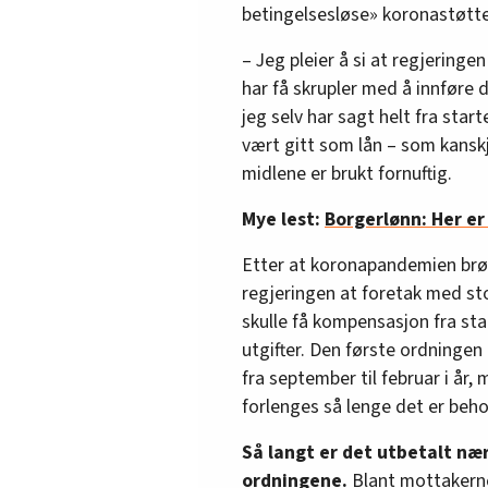
betingelsesløse» koronastøtte
– Jeg pleier å si at regjeringen
har få skrupler med å innføre de
jeg selv har sagt helt fra star
vært gitt som lån – som kanskj
midlene er brukt fornuftig.
Mye lest:
Borgerlønn: Her e
Etter at koronapandemien brøt
regjeringen at foretak med st
skulle få kompensasjon fra sta
utgifter. Den første ordningen g
fra september til februar i år,
forlenges så lenge det er beho
Så langt er det utbetalt næ
ordningene.
Blant mottakerne