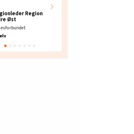
Hotell- og
restaurantarbeidern
gionleder Region
e i Oslo og Akershus
dre Øst
søker ny kontorlede
lesforbundet
Fellesforbundet avdeling
elv
10
Oslo