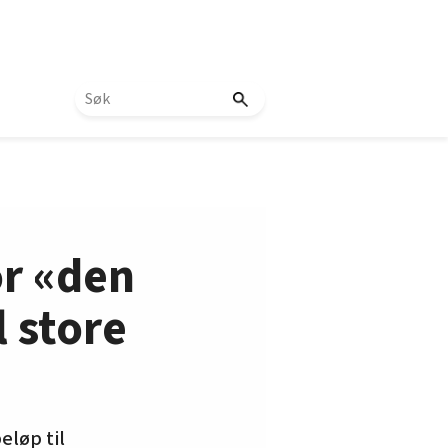
or «den
l store
eløp til