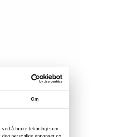
Om
, ved å bruke teknologi som
lby deg personlige annonser og