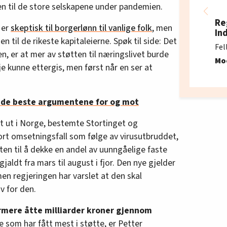
n til de store selskapene under pandemien.
Re
 er
skeptisk til borgerlønn til vanlige folk
, men
In
n til de rikeste kapitaleierne. Spøk til side: Det
Fel
ten, er at mer av støtten til næringslivet burde
Mo
e kunne ettergis, men først når en ser at
r de beste argumentene for og mot
 ut i Norge, bestemte Stortinget og
ort omsetningsfall som følge av virusutbruddet,
ten til å dekke en andel av uunngåelige faste
jaldt fra mars til august i fjor. Den nye gjelder
 men regjeringen har varslet at den skal
v for den.
rmere åtte milliarder kroner gjennom
 som har fått mest i støtte, er Petter