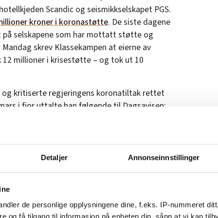
hotellkjeden Scandic og seismikkselskapet PGS.
illioner kroner i koronastøtte
. De siste dagene
et på selskapene som har mottatt støtte og
. Mandag skrev Klassekampen at eierne av
 12 millioner i krisestøtte – og tok ut 10
 og kritiserte regjeringens koronatiltak rettet
mars i fjor uttalte han følgende til Dagsavisen:
enker på, er hva som er problemet til deres
 lettest å tyne den lille mann.»
ne heller burde fått lån enn kontantstøtte fra
Detaljer
Annonseinnstillinger
tt lån, med en intensjon om at lånet kan
ine
kt etter visse vilkår og bidrar til å redde
ndler de personlige opplysningene dine, f.eks. IP-nummeret ditt
 er i dag, godtar staten at bedrifter kan betale
re og få tilgang til informasjon på enheten din, sånn at vi kan ti