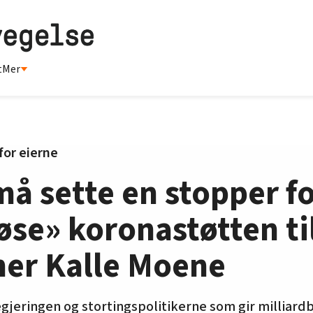
t
Mer
 for eierne
må sette en stopper f
øse» koronastøtten ti
ner Kalle Moene
egjeringen og stortingspolitikerne som gir milliardb