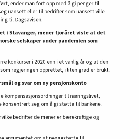
ørt, ender man fort opp med å gi penger til
seg uansett eller til bedrifter som uansett ville
ing til Dagsavisen.
et i Stavanger, mener fjoråret viste at det
d norske selskaper under pandemien som
ærre konkurser i 2020 enn i et vanlig år og at den
som regjeringen opprettet, i liten grad er brukt.
rsmål og svar om ny pensjonskonto
ne kompensasjonsordninger til næringslivet,
 konsentrert seg om å gi støtte til bankene.
vilke bedrifter de mener er bærekraftige og
kke argumentet om at pengestøtte til