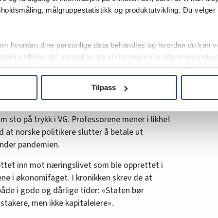
 Det er helt absurd, sier Moene.
holdsmåling, målgruppestatistikk og produktutvikling. Du velge
oppfølging:
– Å gå ledig så lenge, er skadelig
om hvordan dine personlige data behandles og hvordan du kan v
 trekke tilbake ditt samtykke fra erklæringen om informasjonskap
agbevegelse.no, hk-nytt.no og fontene.no bruker informasjonskaps
Tilpass
ukt slik at vi tilby relevant innhold, tilpassede annonser og utarbe
 at støtteordningene er for rause.
For noen
m hvordan du bruker nettstedet med LO Medias egne samarbeidsp
ofessorene Torfinn Harding og Magne Mogstad
 i oversikten lengre ned på denne siden.
om sto på trykk i VG. Professorene mener i likhet
 at norske politikere slutter å betale ut
 under pandemien.
tet inn mot næringslivet som ble opprettet i
ene i økonomifaget. I kronikken skrev de at
både i gode og dårlige tider: «Staten bør
takere, men ikke kapitaleiere».