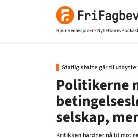
Hjem
Redaksjoner
Nyhetsbrev
Podkas
Statlig støtte går til utbytte
Politikerne 
betingelsesl
selskap, me
Kritikken hardner nå til mot r