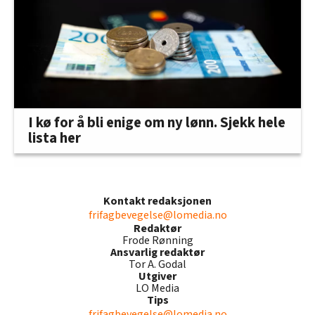
I kø for å bli enige om ny lønn. Sjekk hele
lista her
Kontakt redaksjonen
frifagbevegelse@lomedia.no
Redaktør
Frode Rønning
Ansvarlig redaktør
Tor A. Godal
Utgiver
LO Media
Tips
frifagbevegelse@lomedia.no