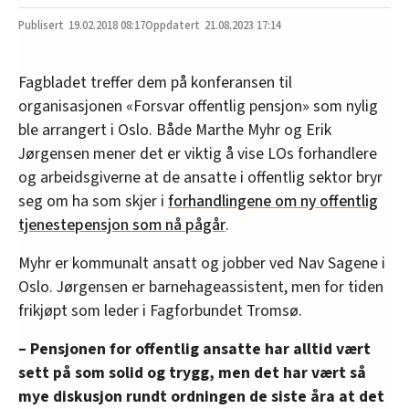
19.02.2018
08:17
21.08.2023 17:14
Fagbladet treffer dem på konferansen til
organisasjonen «Forsvar offentlig pensjon» som nylig
ble arrangert i Oslo. Både Marthe Myhr og Erik
Jørgensen mener det er viktig å vise LOs forhandlere
og arbeidsgiverne at de ansatte i offentlig sektor bryr
seg om ha som skjer i
forhandlingene om ny offentlig
tjenestepensjon som nå pågår
.
Myhr er kommunalt ansatt og jobber ved Nav Sagene i
Oslo. Jørgensen er barnehageassistent, men for tiden
frikjøpt som leder i Fagforbundet Tromsø.
– Pensjonen for offentlig ansatte har alltid vært
sett på som solid og trygg, men det har vært så
mye diskusjon rundt ordningen de siste åra at det