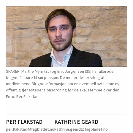
SPARER: Marthe Myhr (35) og Erik Jørgensen (25) har allerede
begynt å spare til sin pensjon. De mener det er viktig at
medlemmene får god informasjon om en eventuell avtale om ny
offentlig tjenestepensjonsordning før de skal stemme over den.
Per Flakstad
PER FLAKSTAD
KATHRINE GEARD
per.flakstad@fagbladet.no
kathrine.geard@fagbladet.no