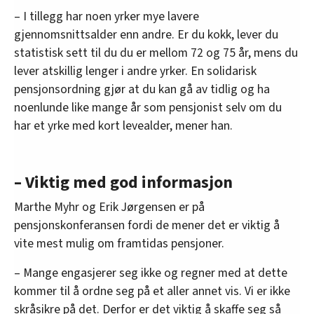
oversikten lengre ned på denne siden.
– I tillegg har noen yrker mye lavere
gjennomsnittsalder enn andre. Er du kokk, lever du
statistisk sett til du du er mellom 72 og 75 år, mens du
lever atskillig lenger i andre yrker. En solidarisk
pensjonsordning gjør at du kan gå av tidlig og ha
noenlunde like mange år som pensjonist selv om du
har et yrke med kort levealder, mener han.
– Viktig med god informasjon
Marthe Myhr og Erik Jørgensen er på
pensjonskonferansen fordi de mener det er viktig å
vite mest mulig om framtidas pensjoner.
– Mange engasjerer seg ikke og regner med at dette
kommer til å ordne seg på et aller annet vis. Vi er ikke
skråsikre på det. Derfor er det viktig å skaffe seg så